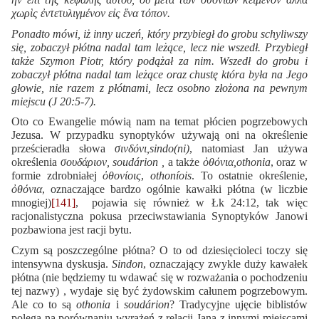
χωρὶς ἐντετυλιγμένον εἰς ἕνα τόπον.
Ponadto mówi, iż inny uczeń, który przybiegł do grobu schyliwszy
się, zobaczył płótna nadal tam leżące, lecz nie wszedł. Przybiegł
także Szymon Piotr, który podążał za nim. Wszedł do grobu i
zobaczył płótna nadal tam leżące oraz chustę która była na Jego
głowie, nie razem z płótnami, lecz osobno złożona na pewnym
miejscu (J 20:5-7).
Oto co Ewangelie mówią nam na temat płócien pogrzebowych
Jezusa. W przypadku synoptyków używają oni na określenie
prześcieradła słowa
σινδόνι,
sindo(ni)
, natomiast Jan używa
określenia
σουδάριον, soudárion ,
a także
ὀθόνια,
othonia
, oraz w
formie zdrobniałej
ὀθονίοις
,
othoníois
. To ostatnie określenie,
ὀθόνια
, oznaczające bardzo ogólnie kawałki płótna (w liczbie
mnogiej)
[141]
, pojawia się również w Łk 24:12, tak więc
racjonalistyczna pokusa przeciwstawiania Synoptyków Janowi
pozbawiona jest racji bytu.
Czym są poszczególne płótna? O to od dziesięcioleci toczy się
intensywna dyskusja.
Sindon
, oznaczający zwykle duży kawałek
płótna (nie będziemy tu wdawać się w rozważania o pochodzeniu
tej nazwy) , wydaje się być żydowskim całunem pogrzebowym.
Ale co to są
othonia
i
soudárion
? Tradycyjne ujęcie biblistów
polega na porównaniu wyrażeń z relacji Jana z innymi miejscami