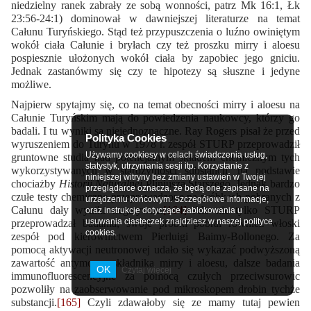
niedzielny ranek zabrały ze sobą wonności, patrz Mk 16:1, Łk
23:56-24:1) dominował w dawniejszej literaturze na temat
Całunu Turyńskiego. Stąd też przypuszczenia o luźno owiniętym
wokół ciała Całunie i bryłach czy też proszku mirry i aloesu
pospiesznie ułożonych wokół ciała by zapobiec jego gniciu.
Jednak zastanówmy się czy te hipotezy są słuszne i jedyne
możliwe.
Najpierw spytajmy się, co na temat obecności mirry i aloesu na
Całunie Turyńskim mają do powiedzenia naukowcy, którzy go
badali. I tu wyniki są niejednoznaczne. Ray Rogers pisał że przed
Polityka Cookies
wyruszeniem do Turynu w 1978 r. zespół STURP przeprowadził
Używamy cookiesy w celach świadczenia usług,
gruntowne studia nad potencjalnym składem chemicznym tych
statystyk, utrzymania sesji itp. Korzystanie z
wykorzystywanych w starożytności substancji, na podstawie
niniejszej witryny bez zmiany ustawień w Twojej
chociażby
Historii Naturalnej
Pliniusza Starszego. Jednak bardzo
przeglądarce oznacza, że będą one zapisane na
czułe testy chemiczne przeprowadzone na próbkach pobranych z
urządzeniu końcowym. Szczegółowe informacje,
Całunu dały wyniki negatywne.
[164]
Ale nie tylko STURP
oraz instrukcje dotyczące zablokowania u
usuwania ciasteczek znajdziesz w naszej polityce
przeprowadzał badania, swoje próbki pobrał również włoski
cookies.
zespół pod kierownictwem Pierluigi Baimy-Bollonego. Za
pomocą aktywacji neutronowej udało się wykazać podwyższoną
zawartość antymonu, składnika mirry i aloesu, dalsze badania
OK
Czytaj więcej
immunofluorescencyjne za pomocą czułych przeciwsurowic
pozwoliły na zaobserwowanie pod mikroskopem drobin tychże
substancji.
[165]
Czyli zdawałoby się ze mamy tutaj pewien