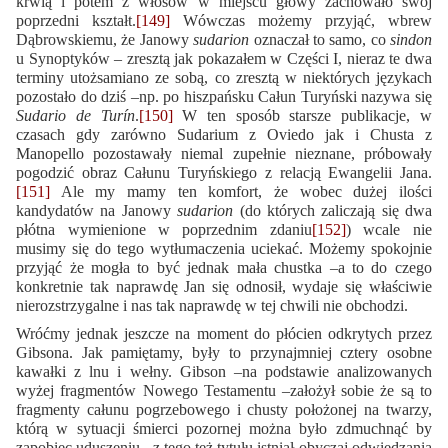
krwią i potem z włosów w miejscu głowy zachowało swój
poprzedni kształt.
[149]
Wówczas możemy przyjąć, wbrew
Dąbrowskiemu, że Janowy
sudarion
oznaczał to samo, co
sindon
u Synoptyków – zresztą jak pokazałem w Części I, nieraz te dwa
terminy utożsamiano ze sobą, co zresztą w niektórych językach
pozostało do dziś –np. po hiszpańsku Całun Turyński nazywa się
Sudario de Turín
.
[150]
W ten sposób starsze publikacje, w
czasach gdy zarówno Sudarium z Oviedo jak i Chusta z
Manopello pozostawały niemal zupełnie nieznane, próbowały
pogodzić obraz Całunu Turyńskiego z relacją Ewangelii Jana.
[151]
Ale my mamy ten komfort, że wobec dużej ilości
kandydatów na Janowy
sudarion
(do których zaliczają się dwa
płótna wymienione w poprzednim zdaniu
[152]
) wcale nie
musimy się do tego wytłumaczenia uciekać. Możemy spokojnie
przyjąć że mogła to być jednak mała chustka –a to do czego
konkretnie tak naprawdę Jan się odnosił, wydaje się właściwie
nierozstrzygalne i nas tak naprawdę w tej chwili nie obchodzi.
Wróćmy jednak jeszcze na moment do płócien odkrytych przez
Gibsona. Jak pamiętamy, były to przynajmniej cztery osobne
kawałki z lnu i wełny. Gibson –na podstawie analizowanych
wyżej fragmentów Nowego Testamentu –założył sobie że są to
fragmenty całunu pogrzebowego i chusty położonej na twarzy,
którą w sytuacji śmierci pozornej można było zdmuchnąć by
zapobiec uduszeniu –z tego też tytułu istniał obyczaj odwiedzania