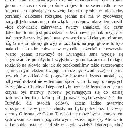
grobu na trzeci dzień po śmierci (jest to odzwierciedlone we
fragmentach opisujących wizytę kobiet u grobu w niedzielny
poranek). Założenie rozsądne, jednak nie ma w żydowskiej
tradycji jednoznacznego obowiązku postępowania w ten sposób
–jest obowiązek zakrywania twarzy zmarłego, ale czym
dokładnie to nie jest powiedziane. Jeśli nawet jednak przyjąć że
być może Łazarz był pochowany w worku zakładanym od strony
nóg (a nie od strony głowy), a
soudarío̱
na jego głowie to była
mała chustka zdmuchiwana w wypadku „ożycia” nieboszczyka
(warto jednak zauważyć że Ewangelia Jana wydaje się
sugerować że po ożyciu i wyjściu z grobu Łazarz miała ciągle
soudarío̱
na głowie, ale jak się przekonaliśmy takie sugerowanie
się niejasnym tekstem Ewangelii może być zwodnicze) to nie ma
powodu by zakładać że pogrzeby Łazarza i Jezusa musiały się
odbywać
dokładnie
w ten sam sposób, co do najdrobniejszych
szczegółów. Choćby dlatego że było pewne iż Jezus po zdjęciu z
krzyża był martwy (wbrew pojawiającym się do dzisiaj
bzdurnym teoriom, które próbują nawet wykorzystywać Całun
Turyński dla swoich celów), zatem żadne awaryjne
zabezpieczenie w postaci chusty nie było potrzebne. Tak więc
zarzuty Gibsona, że Całun Turyński nie może być autentycznym
żydowskim całunem pogrzebowym Jezusa, upadają. Ale warto
zadać sobie pytanie skąd się w ogóle wzięły? Dlaczego, choć