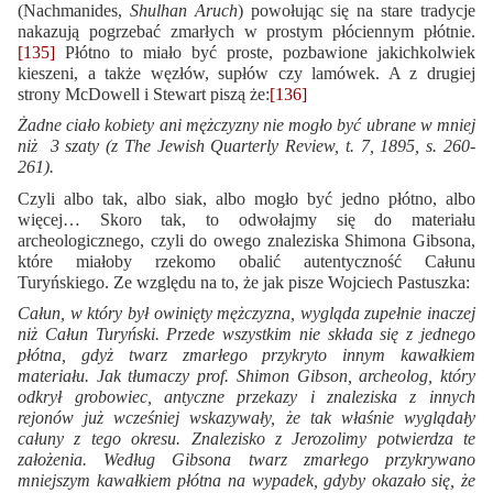
(Nachmanides,
Shulhan Aruch
) powołując się na stare tradycje
nakazują pogrzebać zmarłych w prostym płóciennym płótnie.
[135]
Płótno to miało być proste, pozbawione jakichkolwiek
kieszeni, a także węzłów, supłów czy lamówek. A z drugiej
strony McDowell i Stewart piszą że:
[136]
Żadne ciało kobiety ani mężczyzny nie mogło być ubrane w mniej
niż 3 szaty (z The Jewish Quarterly Review, t. 7, 1895, s. 260-
261).
Czyli albo tak, albo siak, albo mogło być jedno płótno, albo
więcej… Skoro tak, to odwołajmy się do materiału
archeologicznego, czyli do owego znaleziska Shimona Gibsona,
które miałoby rzekomo obalić autentyczność Całunu
Turyńskiego. Ze względu na to, że jak pisze Wojciech Pastuszka:
Całun, w który był owinięty mężczyzna, wygląda zupełnie inaczej
niż Całun Turyński. Przede wszystkim nie składa się z jednego
płótna, gdyż twarz zmarłego przykryto innym kawałkiem
materiału. Jak tłumaczy prof. Shimon Gibson, archeolog, który
odkrył grobowiec, antyczne przekazy i znaleziska z innych
rejonów już wcześniej wskazywały, że tak właśnie wyglądały
całuny z tego okresu. Znalezisko z Jerozolimy potwierdza te
założenia. Według Gibsona twarz zmarłego przykrywano
mniejszym kawałkiem płótna na wypadek, gdyby okazało się, że