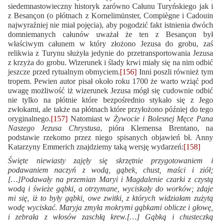
siedemnastowieczny historyk zarówno Całunu Turyńskiego jak i
z Besançon (o płótnach z Kornelimünster, Compiègne i Cadouin
najwyraźniej nie miał pojęcia), aby pogodzić fakt istnienia dwóch
domniemanych całunów uważał że ten z Besançon był
właściwym całunem w który złożono Jezusa do grobu, zaś
relikwia z Turynu służyła jedynie do przetransportowania Jezusa
z krzyża do grobu. Wizerunek i ślady krwi miały się na nim odbić
jeszcze przed rytualnym obmyciem.
[156]
Inni poszli również tym
tropem. Pewien autor pisał około roku 1700 że warto wziąć pod
uwagę możliwość iż wizerunek Jezusa mógł się cudownie odbić
nie tylko na płótnie które bezpośrednio stykało się z Jego
zwłokami, ale także na płótnach które przyłożono później do tego
oryginalnego.
[157]
Natomiast w
Żywocie i Bolesnej Męce Pana
Naszego Jezusa Chrystusa
, pióra Klemensa Brentano, na
podstawie rzekomo przez niego spisanych objawień bł. Anny
Katarzyny Emmerich znajdziemy taką wersję wydarzeń:
[158]
Święte niewiasty zajęły się skrzętnie przygotowaniem i
podawaniem naczyń z wodą, gąbek, chust, maści i ziół;
[…]Podawały na przemian Maryi i Magdalenie czarki z czystą
wodą i świeże gąbki, a otrzymane, wyciskały do worków; zdaje
mi się, iż to były gąbki, owe zwitki, z których widziałam zużytą
wodę wyciskać. Maryja zmyła mokrymi gąbkami oblicze i głowę,
i zebrała z włosów zaschłą krew.[…] Gąbką i chusteczką