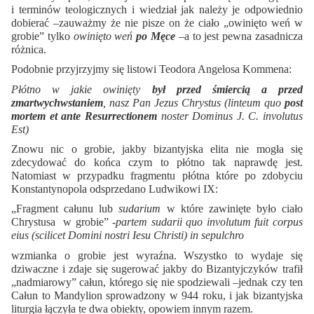
i terminów teologicznych i wiedział jak należy je odpowiednio
dobierać –zauważmy że nie pisze on że ciało „owinięto weń w
grobie” tylko
owinięto weń
po Męce
–a to jest pewna zasadnicza
różnica.
Podobnie przyjrzyjmy się listowi Teodora Angelosa Kommena:
Płótno w jakie owinięty
był przed śmiercią a przed
zmartwychwstaniem
, nasz Pan Jezus Chrystus (linteum quo
post
mortem et ante Resurrectionem
noster Dominus J. C. involutus
Est)
Znowu nic o grobie, jakby bizantyjska elita nie mogła się
zdecydować do końca czym to płótno tak naprawdę jest.
Natomiast w przypadku fragmentu płótna które po zdobyciu
Konstantynopola odsprzedano Ludwikowi IX:
„Fragment całunu lub
sudarium
w które zawinięte było ciało
Chrystusa w grobie” -
partem sudarii quo involutum fuit corpus
eius (scilicet Domini nostri Iesu Christi) in sepulchro
wzmianka o grobie jest wyraźna. Wszystko to wydaje się
dziwaczne i zdaje się sugerować jakby do Bizantyjczyków trafił
„nadmiarowy” całun, którego się nie spodziewali –jednak czy ten
Całun to Mandylion sprowadzony w 944 roku, i jak bizantyjska
liturgia łączyła te dwa obiekty, opowiem innym razem.