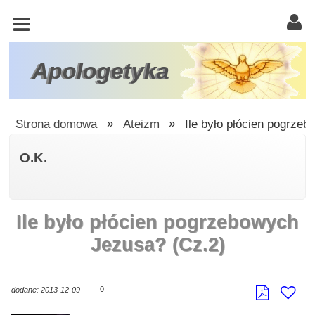
KOŚCIÓŁ
KATOLICKI
TRÓJCA
Apologetyka
ŚWIĘTA
RACJONALISTA
Strona domowa
»
Ateizm
»
Ile było płócien pogrze
ATEIZM
O.K.
ŚWIADKOWIE
JEHOWY
Ile było płócien pogrzebowych
W
OBRONIE
Jezusa? (Cz.2)
WIARY
INNE
0
dodane: 2013-12-09