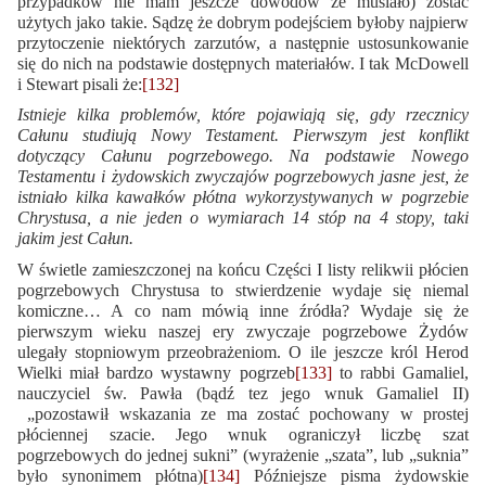
przypadków nie mam jeszcze dowodów że musiało) zostać
użytych jako takie. Sądzę że dobrym podejściem byłoby najpierw
przytoczenie niektórych zarzutów, a następnie ustosunkowanie
się do nich na podstawie dostępnych materiałów. I tak McDowell
i Stewart pisali że:
[132]
Istnieje kilka problemów, które pojawiają się, gdy rzecznicy
Całunu studiują Nowy Testament. Pierwszym jest konflikt
dotyczący Całunu pogrzebowego. Na podstawie Nowego
Testamentu i żydowskich zwyczajów pogrzebowych jasne jest, że
istniało kilka kawałków płótna wykorzystywanych w pogrzebie
Chrystusa, a nie jeden o wymiarach 14 stóp na 4 stopy, taki
jakim jest Całun.
W świetle zamieszczonej na końcu Części I listy relikwii płócien
pogrzebowych Chrystusa to stwierdzenie wydaje się niemal
komiczne… A co nam mówią inne źródła? Wydaje się że
pierwszym wieku naszej ery zwyczaje pogrzebowe Żydów
ulegały stopniowym przeobrażeniom. O ile jeszcze król Herod
Wielki miał bardzo wystawny pogrzeb
[133]
to rabbi Gamaliel,
nauczyciel św. Pawła (bądź tez jego wnuk Gamaliel II)
„pozostawił wskazania ze ma zostać pochowany w prostej
płóciennej szacie. Jego wnuk ograniczył liczbę szat
pogrzebowych do jednej sukni” (wyrażenie „szata”, lub „suknia”
było synonimem płótna)
[134]
Późniejsze pisma żydowskie