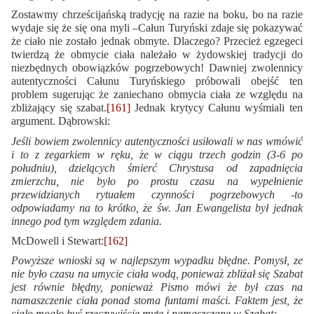
Zostawmy chrześcijańską tradycję na razie na boku, bo na razie
wydaje się że się ona myli –Całun Turyński zdaje się pokazywać
że ciało nie zostało jednak obmyte. Dlaczego? Przecież egzegeci
twierdzą że obmycie ciała należało w żydowskiej tradycji do
niezbędnych obowiązków pogrzebowych! Dawniej zwolennicy
autentyczności Całunu Turyńskiego próbowali obejść ten
problem sugerując że zaniechano obmycia ciała ze względu na
zbliżający się szabat.
[161]
Jednak krytycy Całunu wyśmiali ten
argument. Dąbrowski:
Jeśli bowiem zwolennicy autentyczności usiłowali w nas wmówić
i to z zegarkiem w ręku, że w ciągu trzech godzin (3-6 po
południu), dzielących śmierć Chrystusa od zapadnięcia
zmierzchu, nie było po prostu czasu na wypełnienie
przewidzianych rytuałem czynności pogrzebowych -to
odpowiadamy na to krótko, że św. Jan Ewangelista był jednak
innego pod tym względem zdania.
McDowell i Stewart:
[162]
Powyższe wnioski są w najlepszym wypadku błędne. Pomysł, ze
nie było czasu na umycie ciała wodą, ponieważ zbliżał się Szabat
jest równie błędny, ponieważ Pismo mówi że był czas na
namaszczenie ciała ponad stoma funtami maści. Faktem jest, że
ciało mogło być rzeczywiście myte i namaszczane w Szabat: