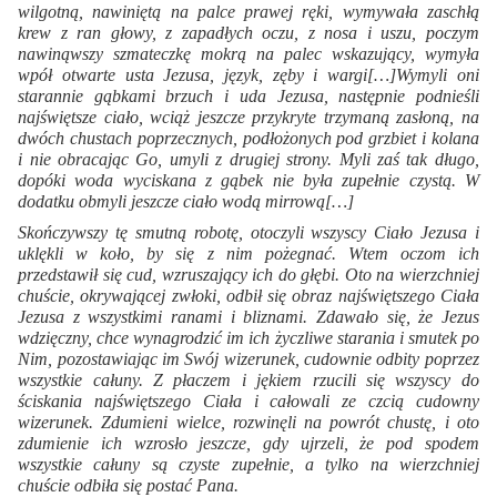
wilgotną, nawiniętą na palce prawej ręki, wymywała zaschłą
krew z ran głowy, z zapadłych oczu, z nosa i uszu, poczym
nawinąwszy szmateczkę mokrą na palec wskazujący, wymyła
wpół otwarte usta Jezusa, język, zęby i wargi[…]Wymyli oni
starannie gąbkami brzuch i uda Jezusa, następnie podnieśli
najświętsze ciało, wciąż jeszcze przykryte trzymaną zasłoną, na
dwóch chustach poprzecznych, podłożonych pod grzbiet i kolana
i nie obracając Go, umyli z drugiej strony. Myli zaś tak długo,
dopóki woda wyciskana z gąbek nie była zupełnie czystą. W
dodatku obmyli jeszcze ciało wodą mirrową[…]
Skończywszy tę smutną robotę, otoczyli wszyscy Ciało Jezusa i
uklękli w koło, by się z nim pożegnać. Wtem oczom ich
przedstawił się cud, wzruszający ich do głębi. Oto na wierzchniej
chuście, okrywającej zwłoki, odbił się obraz najświętszego Ciała
Jezusa z wszystkimi ranami i bliznami. Zdawało się, że Jezus
wdzięczny, chce wynagrodzić im ich życzliwe starania i smutek po
Nim, pozostawiając im Swój wizerunek, cudownie odbity poprzez
wszystkie całuny. Z płaczem i jękiem rzucili się wszyscy do
ściskania najświętszego Ciała i całowali ze czcią cudowny
wizerunek. Zdumieni wielce, rozwinęli na powrót chustę, i oto
zdumienie ich wzrosło jeszcze, gdy ujrzeli, że pod spodem
wszystkie całuny są czyste zupełnie, a tylko na wierzchniej
chuście odbiła się postać Pana.