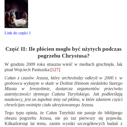
Link do części 1
Część II: Ile płócien mogło być użytych podczas
pogrzebu Chrystusa?
W grudniu 2009 roku straszna wieść w mediach gruchnęła. Jak
pisał Wojciech Pastuszka:
[127]
Całun z czasów Jezusa, który archeolodzy odkryli w 2000 r. w
grobowcu wykutym w skale w Dolinie Hinnom niedaleko Starego
Miasta w Jerozolimie, dostarcza argumentów przeciwko
autentyczności słynnego Całunu Turyńskiego. Jak podkreślają
naukowcy, jest on zupełnie inny od płótna, w które zdaniem części
chrześcijan owinięto ciało ukrzyżowanego Jezusa.
Tego typu opinia, że Całun Turyński nie pasuje do biblijnego
obrazu pogrzebu Jezusa, nie po raz pierwszy się pojawiła.
Kilkadziesiąt lat temu, zanim wyniki szczegółowych badań z