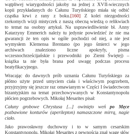
wątpliwej wiarygodności jakoby na jednej z XVII-wiecznych
kopii przykładanych do Całunu Turyńskiego miała się odbić
cząstka krwi z rany z boku.
[160]
Z kolei niezgodności
rzekomych wizji mistyczek z naszą obecną wiedzą o relikwiach
to temat na osobny artykuł. Na usprawiedliwienie bł. Anny
Katarzyny Emmerich należy tu jedynie powiedzieć że nie ma
gwarancji że ten opis w ogóle pochodzi od niej, a nie jest
wymysłem Klemensa Brentano (po jego śmierci w jego
archiwach znaleziono liczne apokryfy, pisma
wczesnochrześcijańskie i przewodniki po Ziemi Świętej) –
książka ta nie była brana pod uwagę podczas procesu
beatyfikacyjnego.
Wracając do dawnych prób uznania Całunu Turyńskiego za
płótno użyte przed umyciem ciała i właściwym pogrzebem,
przyjrzyjmy się jeszcze raz omawianym w Części I świadectwom
bizantyjskim na temat przechowywanych w Konstantynopolu
płócien pogrzebowych. Mikołaj Mesarites pisał:
Całuny grobowe Chrystusa [...] owinięto weń
po Męce
pozbawione konturów (aperilepton) namaszczone mirrą, nagie
ciało.
Jako prawosławny duchowny i to w samym cesarskim
Konstantynopolu, Mikołaj Mesarites z pewnością znał wagę słów