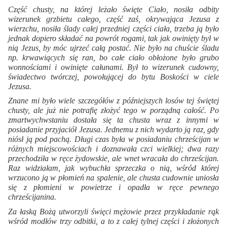
Część chusty, na której leżało święte Ciało, nosiła odbity
wizerunek grzbietu całego, część zaś, okrywająca Jezusa z
wierzchu, nosiła ślady całej przedniej części ciała, trzeba ją było
jednak dopiero składać na powrót rogami, tak jak owinięty był w
nią Jezus, by móc ujrzeć całą postać. Nie było na chuście śladu
np. krwawiących się ran, bo całe ciało obłożone było grubo
wonnościami i owinięte całunami. Był to wizerunek cudowny,
świadectwo twórczej, powołującej do bytu Boskości w ciele
Jezusa.
Znane mi było wiele szczegółów z późniejszych losów tej świętej
chusty, ale już nie potrafię złożyć tego w porządną całość. Po
zmartwychwstaniu dostała się ta chusta wraz z innymi w
posiadanie przyjaciół Jezusa. Jednemu z nich wydarto ją raz, gdy
niósł ją pod pachą. Długi czas była w posiadaniu chrześcijan w
różnych miejscowościach i doznawała czci wielkiej; dwa razy
przechodziła w ręce żydowskie, ale wnet wracała do chrześcijan.
Raz widziałam, jak wybuchła sprzeczka o nią, wśród której
wrzucono ją w płomień na spalenie, ale chusta cudownie uniosła
się z płomieni w powietrze i opadła w ręce pewnego
chrześcijanina.
Za łaską Bożą utworzyli święci mężowie przez przykładanie rąk
wśród modłów trzy odbitki, a to z całej tylnej części i złożonych