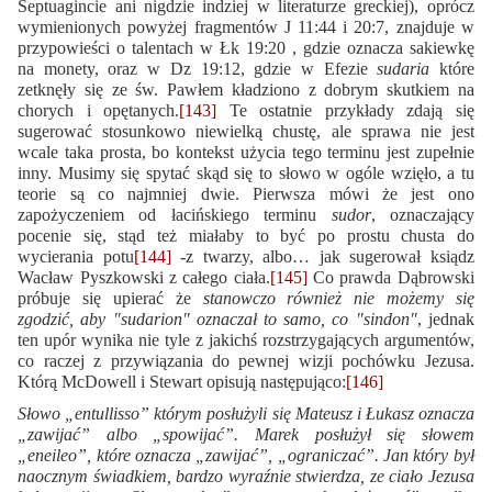
Septuagincie ani nigdzie indziej w literaturze greckiej), oprócz
wymienionych powyżej fragmentów J 11:44 i 20:7, znajduje w
przypowieści o talentach w Łk 19:20 , gdzie oznacza sakiewkę
na monety, oraz w Dz 19:12, gdzie w Efezie
sudaria
które
zetknęły się ze św. Pawłem kładziono z dobrym skutkiem na
chorych i opętanych.
[143]
Te ostatnie przykłady zdają się
sugerować stosunkowo niewielką chustę, ale sprawa nie jest
wcale taka prosta, bo kontekst użycia tego terminu jest zupełnie
inny. Musimy się spytać skąd się to słowo w ogóle wzięło, a tu
teorie są co najmniej dwie. Pierwsza mówi że jest ono
zapożyczeniem od łacińskiego terminu
sudor
, oznaczający
pocenie się, stąd też miałaby to być po prostu chusta do
wycierania potu
[144]
-z twarzy, albo… jak sugerował ksiądz
Wacław Pyszkowski z całego ciała.
[145]
Co prawda Dąbrowski
próbuje się upierać że
stanowczo również nie możemy się
zgodzić, aby "sudarion" oznaczał to samo, co "sindon"
, jednak
ten upór wynika nie tyle z jakichś rozstrzygających argumentów,
co raczej z przywiązania do pewnej wizji pochówku Jezusa.
Którą McDowell i Stewart opisują następująco:
[146]
Słowo „entullisso” którym posłużyli się Mateusz i Łukasz oznacza
„zawijać” albo „spowijać”. Marek posłużył się słowem
„eneileo”, które oznacza „zawijać”, „ograniczać”. Jan który był
naocznym świadkiem, bardzo wyraźnie stwierdza, ze ciało Jezusa