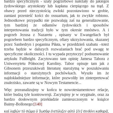
bardzo specyficznym - szaty pogrzebowe należały do jakiegoś
żydowskiego arystokraty lub kapłana cierpiącego na trąd. Z
obawy przed nieczystością zwłoki pozostawiono w grobie,
zamiast przenieść kości do ossuarium, jak to zwykle robiono.
Jednostkowe przypadki nie pozwalają zaś na generalizowanie,
tym bardziej że odłamów żydowskich i sposobów
interpretowania tradycji było w tym okresie mnóstwo. A i
pogrzeb Jezusa z Nazaretu , opisany w Ewangeliach był
pogrzebem bardzo specyficznym, ofiary ukrzyżowania, skazanej
przez Sanhedryn i poganina Piłata, w przeddzień szabatu –toteż
trzeba będzie w dalszych rozważaniach brać pod uwagę te
specyficzne okoliczności. I tu wypada przytoczyć podsumowanie
artykułu Fullbright. Zacytowano tam opinię Jamesa Tabora z
Uniwersytetu Północnej Karoliny. Tabor opisuje tam jak z
Gibsonem przeszukiwali literaturę starożytną w poszukiwaniu
informacji o starożytnych pochówkach. Wyszło im że
najdokładniejsze informacje, które pozwoliły im zinterpretować
znalezisko, zawarte są w Nowym Testamencie...
Więc przeanalizujmy w końcu te nowotestamentowe relacje,
które budzą tyle kontrowersji. Zacytujmy je w oryginale, oraz za
bardzo dosłownym przekładzie zamieszczonym w książce
Baimy-Bollonego:
[140]
καὶ λαβὼν τὸ σῶμα ὁ Ἰωσὴφ ἐνετύλιξεν αὐτὸ [ἐν] σινδόνι καθαρᾷ,