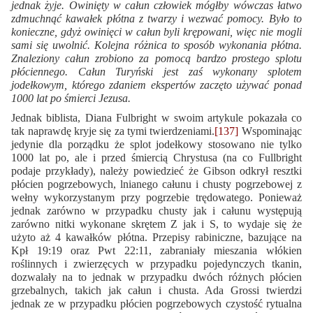
jednak żyje. Owinięty w całun człowiek mógłby wówczas łatwo
zdmuchnąć kawałek płótna z twarzy i wezwać pomocy. Było to
konieczne, gdyż owinięci w całun byli krępowani, więc nie mogli
sami się uwolnić. Kolejna różnica to sposób wykonania płótna.
Znaleziony całun zrobiono za pomocą bardzo prostego splotu
płóciennego. Całun Turyński jest zaś wykonany splotem
jodełkowym, którego zdaniem ekspertów zaczęto używać ponad
1000 lat po śmierci Jezusa.
Jednak biblista, Diana Fulbright w swoim artykule pokazała co
tak naprawdę kryje się za tymi twierdzeniami.
[137]
Wspominając
jedynie dla porządku że splot jodełkowy stosowano nie tylko
1000 lat po, ale i przed śmiercią Chrystusa (na co Fullbright
podaje przykłady), należy powiedzieć że Gibson odkrył resztki
płócien pogrzebowych, lnianego całunu i chusty pogrzebowej z
wełny wykorzystanym przy pogrzebie trędowatego. Ponieważ
jednak zarówno w przypadku chusty jak i całunu występują
zarówno nitki wykonane skrętem Z jak i S, to wydaje się że
użyto aż 4 kawałków płótna. Przepisy rabiniczne, bazujące na
Kpł 19:19 oraz Pwt 22:11, zabraniały mieszania włókien
roślinnych i zwierzęcych w przypadku pojedynczych tkanin,
dozwalały na to jednak w przypadku dwóch różnych płócien
grzebalnych, takich jak całun i chusta. Ada Grossi twierdzi
jednak ze w przypadku płócien pogrzebowych czystość rytualna