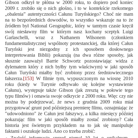
Gibson odkrył te płótna w 2000 roku, to dopiero pod koniec
2009 r. zrobiło się o nich głośno, i to w kontekście rzekomego
„obalenia” autentyczności Całunu Turyńskiego? Choć nie mam
na to bezpośrednich dowodów, to wszystko wskazuje na to że
źródłem był National Geographic, który w tamtym czasie kręcił
swój niesławny film w którym nasz kochany sceptyk Luigi
Garlaschelli, wraz z Nathanem Wilsonem (członkiem
fundamentalistycznej wspólnoty protestanckiej, dla której Całun
Turyński jest niezgodny z ich sposobem dosłownego
interpretowania Biblii) pokazują (na dwa różne sposoby, jak
słusznie zauważył Barrie Schwortz pozostawiając widza z
dylematem który z nich byłby tym właściwym) w jaki sposób
Całun Turyński miałby być zrobiony przez średniowiecznego
fałszerza.
[153]
W filmie tym, wypuszczonym na wiosnę 2010
roku (kiedy w Turynie odbywało się kolejne wystawienie
Całunu), występuje także Gibson (jak zresztą w połowie tego
typu filmów) i omawia swoje odkrycie z 2000 roku. Więc czy nie
można by podejrzewać, że news z grudnia 2009 roku miał
przygotować grunt pod późniejszą premierę filmu, oznajmiając że
"udowodniono" że Całun jest fałszywy, a kilka miesięcy później
pokazując film w jaki sposób miałby zostać zrobiony? Cała
historia jest świetnym przykładem na to jak się manipuluje
faktami i oszukuje ludzi. Ano co trzeba zrobić:
Znaleźć informację sprzed niemal 10 lat o unikalnym