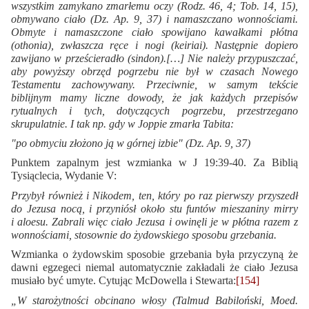
wszystkim zamykano zmarłemu oczy (Rodz. 46, 4; Tob. 14, 15),
obmywano ciało (Dz. Ap. 9, 37) i namaszczano wonnościami.
Obmyte i namaszczone ciało spowijano kawałkami płótna
(othonia), zwłaszcza ręce i nogi (keiriai). Następnie dopiero
zawijano w prześcieradło (sindon).[…] Nie należy przypuszczać,
aby powyższy obrzęd pogrzebu nie był w czasach Nowego
Testamentu zachowywany. Przeciwnie, w samym tekście
biblijnym mamy liczne dowody, że jak każdych przepisów
rytualnych i tych, dotyczących pogrzebu, przestrzegano
skrupulatnie. I tak np. gdy w Joppie zmarła Tabita:
"po obmyciu złożono ją w górnej izbie" (Dz. Ap. 9, 37)
Punktem zapalnym jest wzmianka w J 19:39-40. Za Biblią
Tysiąclecia, Wydanie V:
Przybył również i Nikodem, ten, który po raz pierwszy przyszedł
do Jezusa nocą, i przyniósł około stu funtów mieszaniny mirry
i aloesu.
Zabrali więc ciało Jezusa i owinęli je w płótna razem z
wonnościami, stosownie do żydowskiego sposobu grzebania.
Wzmianka o żydowskim sposobie grzebania była przyczyną że
dawni egzegeci niemal automatycznie zakładali że ciało Jezusa
musiało być umyte. Cytując McDowella i Stewarta:
[154]
„W starożytności obcinano włosy (Talmud Babiloński, Moed.