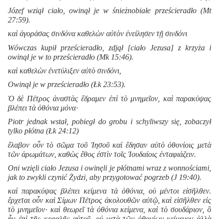
Józef wziął ciało, owinął je w śnieżnobiałe prześcieradło (Mt
27:59).
καὶ ἀγοράσας σινδόνα καθελὼν αὐτὸν ἐνείλησεν τῇ σινδόνι
Wówczas kupił prześcieradło, zdjął [ciało Jezusa] z krzyża i
owinął je w to prześcieradło (Mk 15:46).
καὶ καθελὼν ἐνετύλιξεν αὐτὸ σινδόνι,
Owinął je w prześcieradło (Łk 23:53).
Ὁ δὲ Πέτρος ἀναστὰς ἔδραμεν ἐπὶ τὸ μνημεῖον, καὶ παρακύψας
βλέπει τὰ ὀθόνια μόνα·
Piotr jednak wstał, pobiegł do grobu i schyliwszy się, zobaczył
tylko płótna (Łk 24:12)
ἔλαβον οὖν τὸ σῶμα τοῦ Ἰησοῦ καὶ ἔδησαν αὐτὸ ὀθονίοις μετὰ
τῶν ἀρωμάτων, καθὼς ἔθος ἐστὶν τοῖς Ἰουδαίοις ἐνταφιάζειν.
Oni wzięli ciało Jezusa i owinęli je płótnami wraz z wonnościami,
jak to zwykli czynić Żydzi, aby przygotować pogrzeb (J 19:40).
καὶ παρακύψας βλέπει κείμενα τὰ ὀθόνια, οὐ μέντοι εἰσῆλθεν.
ἔρχεται οὖν καὶ Σίμων Πέτρος ἀκολουθῶν αὐτῷ, καὶ εἰσῆλθεν εἰς
τὸ μνημεῖον· καὶ θεωρεῖ τὰ ὀθόνια κείμενα, καὶ τὸ σουδάριον, ὃ
ἦν ἐπὶ τῆς κεφαλῆς αὐτοῦ, οὐ μετὰ τῶν ὀθονίων κείμενον ἀλλὰ