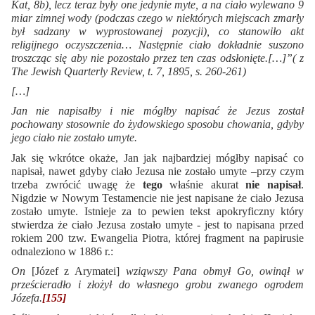
Kat, 8b), lecz teraz były one jedynie myte, a na ciało wylewano 9
miar zimnej wody (podczas czego w niektórych miejscach zmarły
był sadzany w wyprostowanej pozycji), co stanowiło akt
religijnego oczyszczenia… Następnie ciało dokładnie suszono
troszcząc się aby nie pozostało przez ten czas odsłonięte.[…]”( z
The Jewish Quarterly Review, t. 7, 1895, s. 260-261)
[…]
Jan nie napisałby i nie mógłby napisać że Jezus został
pochowany stosownie do żydowskiego sposobu chowania, gdyby
jego ciało nie zostało umyte.
Jak się wkrótce okaże, Jan jak najbardziej mógłby napisać co
napisał, nawet gdyby ciało Jezusa nie zostało umyte –przy czym
trzeba zwrócić uwagę że
tego
właśnie akurat
nie napisał
.
Nigdzie w Nowym Testamencie nie jest napisane że ciało Jezusa
zostało umyte. Istnieje za to pewien tekst apokryficzny który
stwierdza że ciało Jezusa zostało umyte - jest to napisana przed
rokiem 200 tzw. Ewangelia Piotra, której fragment na papirusie
odnaleziono w 1886 r.:
On
[Józef z Arymatei]
wziąwszy Pana obmył Go, owinął w
prześcieradło i złożył do własnego grobu zwanego ogrodem
Józefa.
[155]