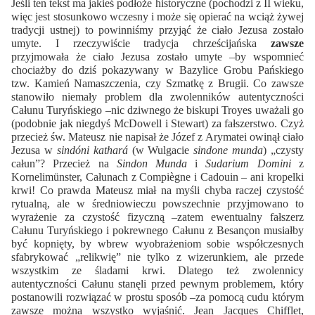
Jeśli ten tekst ma jakieś podłoże historyczne (pochodzi z II wieku,
więc jest stosunkowo wczesny i może się opierać na wciąż żywej
tradycji ustnej) to powinniśmy przyjąć że ciało Jezusa zostało
umyte. I rzeczywiście tradycja chrześcijańska
zawsze
przyjmowała że ciało Jezusa zostało umyte –by wspomnieć
chociażby do dziś pokazywany w Bazylice Grobu Pańskiego
tzw. Kamień Namaszczenia, czy Szmatkę z Brugii. Co zawsze
stanowiło niemały problem dla zwolenników autentyczności
Całunu Turyńskiego –nic dziwnego że biskupi Troyes uważali go
(podobnie jak niegdyś McDowell i Stewart) za fałszerstwo. Czyż
przecież św. Mateusz nie napisał że Józef z Arymatei owinął ciało
Jezusa w
sindóni kathará
(w Wulgacie
sindone munda
) „czysty
całun”? Przecież na
Sindon Munda
i
Sudarium Domini
z
Kornelimünster, Całunach z Compiègne i Cadouin – ani kropelki
krwi! Co prawda Mateusz miał na myśli chyba raczej czystość
rytualną, ale w średniowieczu powszechnie przyjmowano to
wyrażenie za czystość fizyczną –zatem ewentualny fałszerz
Całunu Turyńskiego i pokrewnego Całunu z Besançon musiałby
być kopnięty, by wbrew wyobrażeniom sobie współczesnych
sfabrykować „relikwię” nie tylko z wizerunkiem, ale przede
wszystkim ze śladami krwi. Dlatego też zwolennicy
autentyczności Całunu stanęli przed pewnym problemem, który
postanowili rozwiązać w prostu sposób –za pomocą cudu którym
zawsze można wszystko wyjaśnić. Jean Jacques Chifflet,