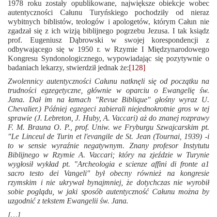
1978 roku zostały opublikowane, największe obiekcje wobec
autentyczności Całunu Turyńskiego pochodziły od nieraz
wybitnych biblistów, teologów i apologetów, którym Całun nie
zgadzał się z ich wizją biblijnego pogrzebu Jezusa. I tak ksiądz
prof. Eugeniusz Dąbrowski w swojej korespondencji z
odbywającego się w 1950 r. w Rzymie I Międzynarodowego
Kongresu Syndonologicznego, wypowiadając się pozytywnie o
badaniach lekarzy, stwierdził jednak że:
[128]
Zwolennicy autentyczności Całunu natknęli się od początku na
trudności egzegetyczne, głównie w oparciu o Ewangelię św.
Jana. Dał im na łamach "Revue Biblique" głośny wyraz U.
Chevalier.) Później egzegeci zabierali niejednokrotnie gros w tej
sprawie (J. Lebreton, J. Huby, A. Vaccari) aż do znanej rozprawy
F. M. Brauna O. P., prof. Uniw. we Fryburgu Szwajcarskim pt.
"Le Linceul de Turin et l'evangile de St. Jean (Tournai, 1939) -i
to w sensie wyraźnie negatywnym. Znany profesor Instytutu
Biblijnego w Rzymie A. Vaccari; który na zjeździe w Turynie
wygłosił wykład pt. "Archeologia e scienze affini di fronte a1
sacro testo dei Vangeli" był obecny również na kongresie
rzymskim i nie ukrywał bynajmniej, że dotychczas nie wyrobił
sobie poglądu, w jaki sposób autentyczność Całunu można by
uzgodnić z tekstem Ewangelii św. Jana.
[…]