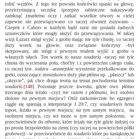
robić węzłów. Z tego też powodu końcówki opaski na głowę,
przytrzymującą szczękę (przepisy rabiniczne nakazywały
zamknąć zmarłemu oczy i zatkać wszelkie otwory w ciele)
zapewne nie przewiązywano co raczej również zszywano –
Czepek z Cahors w każdym bądź razie nie posiada żadnych
sznureczków które mogły służyć do przewiązywania. W takiej
wizji Łazarz mógł wyjść z grobu mając nie tyle chustę, co raczej
duży worek na głowie, oraz związane kończyny –był
skrępowany, ale mógł z pewnym trudem wyjść z grobu o
własnych siłach. Ten worek to nasze
soudarío̱
-raczej nie tyle
chusta do wycierania potu, choćby i z powierzchni całego ciała,
co raczej tzw.
sodara
–aramejskie wyrażenie przekalkowane do
greki, oznaczające stosunkowo duży płat płótna np. „płaszcz” lub
„okrycie”, jak chce druga teoria na temat pochodzenia terminu
soudarío
.
[148]
Pozostaje jeszcze kwestia, gdzie owo płótno
trzeciego dnia leżało –czyż
nie razem z płótnami, lecz osobno
złożone na pewnym miejscu
? Otóż niekoniecznie bo egzegeci
ciągle się spierają o interpretacje J 20:7, czy
soudarío
eis hena
topon
, leżało
w pewnym miejscu, na tym samym miejscu,
na
osobnym miejscu, czy też może
w tym samym położeniu
, w
przeciwieństwie do
othonia
, które leżały nie tyle gdzie indziej co
po prostu bezpośrednio na ziemi (czy raczej na powierzchni półki
grobowej) –w przeciwieństwie do
soudarío
które po nasiąknięciu