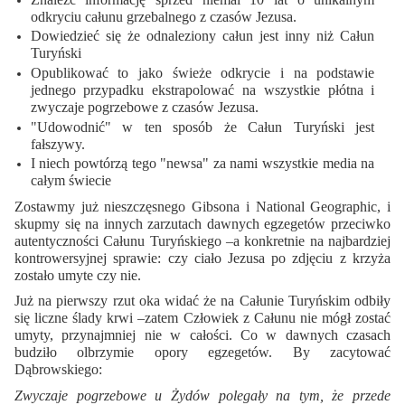
odkryciu całunu grzebalnego z czasów Jezusa.
Dowiedzieć się że odnaleziony całun jest inny niż Całun
Turyński
Opublikować to jako świeże odkrycie i na podstawie
jednego przypadku ekstrapolować na wszystkie płótna i
zwyczaje pogrzebowe z czasów Jezusa.
"Udowodnić" w ten sposób że Całun Turyński jest
fałszywy.
I niech powtórzą tego "newsa" za nami wszystkie media na
całym świecie
Zostawmy już nieszczęsnego Gibsona i National Geographic, i
skupmy się na innych zarzutach dawnych egzegetów przeciwko
autentyczności Całunu Turyńskiego –a konkretnie na najbardziej
kontrowersyjnej sprawie: czy ciało Jezusa po zdjęciu z krzyża
zostało umyte czy nie.
Już na pierwszy rzut oka widać że na Całunie Turyńskim odbiły
się liczne ślady krwi –zatem Człowiek z Całunu nie mógł zostać
umyty, przynajmniej nie w całości. Co w dawnych czasach
budziło olbrzymie opory egzegetów. By zacytować
Dąbrowskiego:
Zwyczaje pogrzebowe u Żydów polegały na tym, że przede