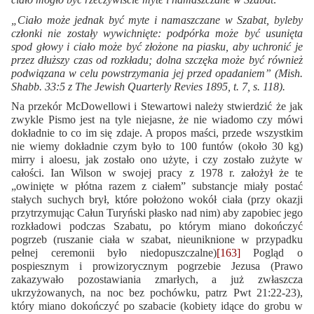
„Ciało może jednak być myte i namaszczane w Szabat, byleby
członki nie zostały wywichnięte: podpórka może być usunięta
spod głowy i ciało może być złożone na piasku, aby uchronić je
przez dłuższy czas od rozkładu; dolna szczęka może być również
podwiązana w celu powstrzymania jej przed opadaniem” (Mish.
Shabb. 33:5 z The Jewish Quarterly Revies 1895, t. 7, s. 118).
Na przekór McDowellowi i Stewartowi należy stwierdzić że jak
zwykle Pismo jest na tyle niejasne, że nie wiadomo czy mówi
dokładnie to co im się zdaje. A propos maści, przede wszystkim
nie wiemy dokładnie czym było to 100 funtów (około 30 kg)
mirry i aloesu, jak zostało ono użyte, i czy zostało zużyte w
całości. Ian Wilson w swojej pracy z 1978 r. założył że te
„owinięte w płótna razem z ciałem” substancje miały postać
stałych suchych brył, które położono wokół ciała (przy okazji
przytrzymując Całun Turyński płasko nad nim) aby zapobiec jego
rozkładowi podczas Szabatu, po którym miano dokończyć
pogrzeb (ruszanie ciała w szabat, nieuniknione w przypadku
pełnej ceremonii było niedopuszczalne)
[163]
Pogląd o
pospiesznym i prowizorycznym pogrzebie Jezusa (Prawo
zakazywało pozostawiania zmarłych, a już zwłaszcza
ukrzyżowanych, na noc bez pochówku, patrz Pwt 21:22-23),
który miano dokończyć po szabacie (kobiety idące do grobu w