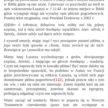
w Biblii gdzie są one użyte. I pierwsze co przychodzi na myśl to
opis wskrzeszenia Łazarza w J 11:44 –to jedyne miejsce w Biblii
gdzie występuje drugi tak wyraźny opis płócien pogrzebowych.
Poniżej tekst oryginalny, oraz Przekład Dosłowny z 2002 r:
ἐξῆλθεν ὁ τεθνηκὼς δεδεμένος τοὺς πόδας καὶ τὰς χεῖρας
κειρίαις, καὶ ἡ ὄψις αὐτοῦ σουδαρίῳ περιεδέδετο. λέγει αὐτοῖς ὁ
Ἰησοῦς, Λύσατε αὐτὸν καὶ ἄφετε αὐτὸν ὑπάγειν.
I wyszedł umarły, mając nogi i ręce powiązane pasami płótna, a
jego twarz była spowita w chustę. Jezus zwrócił się do nich:
Rozwiążcie go i pozwólcie mu odejść.
Mamy tutaj Łazarza wychodzącego z grobu, obwiązanego
κειρίαις
,
keiríais
, i mającego na głowie
σουδαρίῳ
,
soudarío̱
.
Czym tak naprawdę były te kawałki płótna? Być może dałoby się
to bezpośrednio sprawdzić, bo podobno w Autun we Francji
gdzie przechowywane są relikwie Łazarza, są wśród nich jego
domniemane płótna pogrzebowe
[142]
, jednak prawie nikt o tym
nie wie, i nikt się nimi nie interesuje. Zatem dopóki ktoś się nie
zainteresuje, przynajmniej, jesteśmy skazani na egzegezę,
próbującą odgadnąć czym one naprawdę były.
Warto zacząć od
soudarío
. Słowo to pojawia się w Nowym
Testamencie czterokrotnie (poza tym nie występuje w