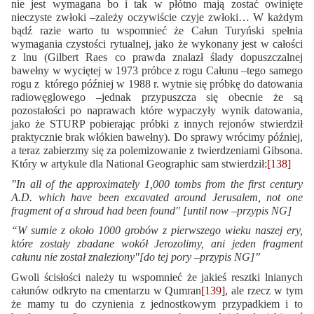
nie jest wymagana bo i tak w płótno mają zostać owinięte
nieczyste zwłoki –zależy oczywiście czyje zwłoki… W każdym
bądź razie warto tu wspomnieć że Całun Turyński spełnia
wymagania czystości rytualnej, jako że wykonany jest w całości
z lnu (Gilbert Raes co prawda znalazł ślady dopuszczalnej
bawełny w wyciętej w 1973 próbce z rogu Całunu –tego samego
rogu z którego później w 1988 r. wytnie się próbkę do datowania
radiowęglowego –jednak przypuszcza się obecnie że są
pozostałości po naprawach które wypaczyły wynik datowania,
jako że STURP pobierając próbki z innych rejonów stwierdził
praktycznie brak włókien bawełny). Do sprawy wrócimy później,
a teraz zabierzmy się za polemizowanie z twierdzeniami Gibsona.
Który w artykule dla National Geographic sam stwierdził:
[138]
"In all of the approximately 1,000 tombs from the first century
A.D. which have been excavated around Jerusalem, not one
fragment of a shroud had been found" [until now –przypis NG]
“W sumie z około 1000 grobów z pierwszego wieku naszej ery,
które zostały zbadane wokół Jerozolimy, ani jeden fragment
całunu nie został znaleziony"[do tej pory –przypis NG]”
Gwoli ścisłości należy tu wspomnieć że jakieś resztki lnianych
całunów odkryto na cmentarzu w Qumran
[139]
, ale rzecz w tym
że mamy tu do czynienia z jednostkowym przypadkiem i to