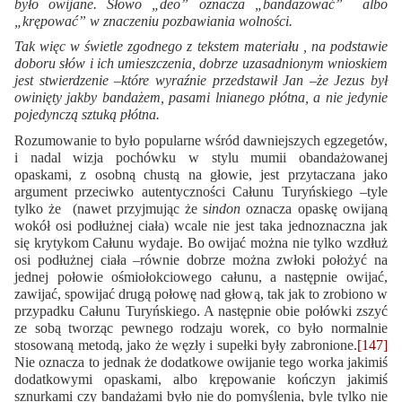
było owijane. Słowo „deo” oznacza „bandażować” albo
„krępować” w znaczeniu pozbawiania wolności.
Tak więc w świetle zgodnego z tekstem materiału , na podstawie
doboru słów i ich umieszczenia, dobrze uzasadnionym wnioskiem
jest stwierdzenie –które wyraźnie przedstawił Jan –że Jezus był
owinięty jakby bandażem, pasami lnianego płótna, a nie jedynie
pojedynczą sztuką płótna.
Rozumowanie to było popularne wśród dawniejszych egzegetów,
i nadal wizja pochówku w stylu mumii obandażowanej
opaskami, z osobną chustą na głowie, jest przytaczana jako
argument przeciwko autentyczności Całunu Turyńskiego –tyle
tylko że (nawet przyjmując że s
indon
oznacza opaskę owijaną
wokół osi podłużnej ciała) wcale nie jest taka jednoznaczna jak
się krytykom Całunu wydaje. Bo owijać można nie tylko wzdłuż
osi podłużnej ciała –równie dobrze można zwłoki położyć na
jednej połowie ośmiołokciowego całunu, a następnie owijać,
zawijać, spowijać drugą połowę nad głową, tak jak to zrobiono w
przypadku Całunu Turyńskiego. A następnie obie połówki zszyć
ze sobą tworząc pewnego rodzaju worek, co było normalnie
stosowaną metodą, jako że węzły i supełki były zabronione.
[147]
Nie oznacza to jednak że dodatkowe owijanie tego worka jakimiś
dodatkowymi opaskami, albo krępowanie kończyn jakimiś
sznurkami czy bandażami było nie do pomyślenia, byle tylko nie