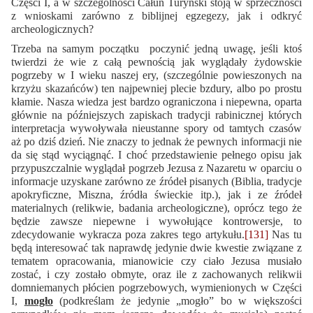
Części I, a w szczególności Całun Turyński stoją w sprzeczności
z wnioskami zarówno z biblijnej egzegezy, jak i odkryć
archeologicznych?
Trzeba na samym początku poczynić jedną uwagę, jeśli ktoś
twierdzi że wie z całą pewnością jak wyglądały żydowskie
pogrzeby w I wieku naszej ery, (szczególnie powieszonych na
krzyżu skazańców) ten najpewniej plecie bzdury, albo po prostu
kłamie. Nasza wiedza jest bardzo ograniczona i niepewna, oparta
głównie na późniejszych zapiskach tradycji rabinicznej których
interpretacja wywoływała nieustanne spory od tamtych czasów
aż po dziś dzień. Nie znaczy to jednak że pewnych informacji nie
da się stąd wyciągnąć. I choć przedstawienie pełnego opisu jak
przypuszczalnie wyglądał pogrzeb Jezusa z Nazaretu w oparciu o
informacje uzyskane zarówno ze źródeł pisanych (Biblia, tradycje
apokryficzne, Miszna, źródła świeckie itp.), jak i ze źródeł
materialnych (relikwie, badania archeologiczne), oprócz tego że
będzie zawsze niepewne i wywołujące kontrowersje, to
zdecydowanie wykracza poza zakres tego artykułu.
[131]
Nas tu
będą interesować tak naprawdę jedynie dwie kwestie związane z
tematem opracowania, mianowicie czy ciało Jezusa musiało
zostać, i czy zostało obmyte, oraz ile z zachowanych relikwii
domniemanych płócien pogrzebowych, wymienionych w Części
I,
mogło
(podkreślam że jedynie „mogło” bo w większości