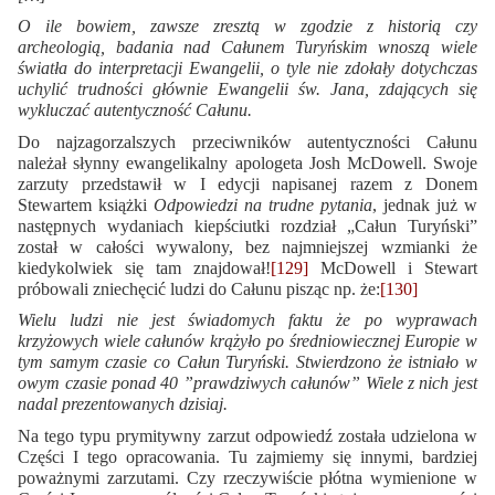
O ile bowiem, zawsze zresztą w zgodzie z historią czy
archeologią, badania nad Całunem Turyńskim wnoszą wiele
światła do interpretacji Ewangelii, o tyle nie zdołały dotychczas
uchylić trudności głównie Ewangelii św. Jana, zdających się
wykluczać autentyczność Całunu.
Do najzagorzalszych przeciwników autentyczności Całunu
należał słynny ewangelikalny apologeta Josh McDowell. Swoje
zarzuty przedstawił w I edycji napisanej razem z Donem
Stewartem książki
Odpowiedzi na trudne pytania
, jednak już w
następnych wydaniach kiepściutki rozdział „Całun Turyński”
został w całości wywalony, bez najmniejszej wzmianki że
kiedykolwiek się tam znajdował!
[129]
McDowell i Stewart
próbowali zniechęcić ludzi do Całunu pisząc np. że:
[130]
Wielu ludzi nie jest świadomych faktu że po wyprawach
krzyżowych wiele całunów krążyło po średniowiecznej Europie w
tym samym czasie co Całun Turyński. Stwierdzono że istniało w
owym czasie ponad 40 ”prawdziwych całunów” Wiele z nich jest
nadal prezentowanych dzisiaj.
Na tego typu prymitywny zarzut odpowiedź została udzielona w
Części I tego opracowania. Tu zajmiemy się innymi, bardziej
poważnymi zarzutami. Czy rzeczywiście płótna wymienione w