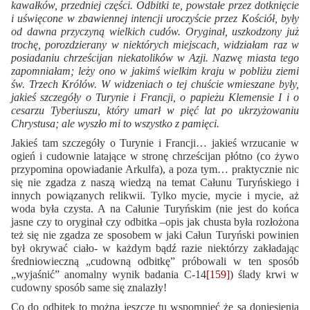
kawałków, przedniej części. Odbitki te, powstałe przez dotknięcie
i uświęcone w zbawiennej intencji uroczyście przez Kościół, były
od dawna przyczyną wielkich cudów. Oryginał, uszkodzony już
trochę, porozdzierany w niektórych miejscach, widziałam raz w
posiadaniu chrześcijan niekatolików w Azji. Nazwę miasta tego
zapomniałam; leży ono w jakimś wielkim kraju w pobliżu ziemi
św. Trzech Królów. W widzeniach o tej chuście wmieszane były,
jakieś szczegóły o Turynie i Francji, o papieżu Klemensie I i o
cesarzu Tyberiuszu, który umarł w pięć lat po ukrzyżowaniu
Chrystusa; ale wyszło mi to wszystko z pamięci.
Jakieś tam szczegóły o Turynie i Francji… jakieś wrzucanie w
ogień i cudownie latające w stronę chrześcijan płótno (co żywo
przypomina opowiadanie Arkulfa), a poza tym… praktycznie nic
się nie zgadza z naszą wiedzą na temat Całunu Turyńskiego i
innych powiązanych relikwii. Tylko mycie, mycie i mycie, aż
woda była czysta. A na Całunie Turyńskim (nie jest do końca
jasne czy to oryginał czy odbitka –opis jak chusta była rozłożona
też się nie zgadza ze sposobem w jaki Całun Turyński powinien
był okrywać ciało- w każdym bądź razie niektórzy zakładając
średniowieczną „cudowną odbitkę” próbowali w ten sposób
„wyjaśnić” anomalny wynik badania C-14
[159]
) ślady krwi w
cudowny sposób same się znalazły!
Co do odbitek to można jeszcze tu wspomnieć że są doniesienia