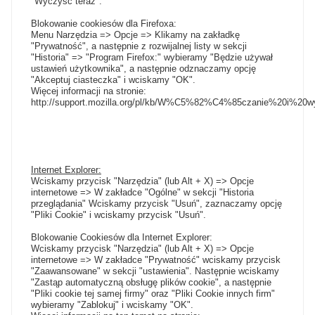
"Wyczyść teraz".
Blokowanie cookiesów dla Firefoxa:
Menu Narzędzia => Opcje => Klikamy na zakładkę
"Prywatność", a następnie z rozwijalnej listy w sekcji
"Historia" => "Program Firefox:" wybieramy "Będzie używał
ustawień użytkownika", a następnie odznaczamy opcję
"Akceptuj ciasteczka" i wciskamy "OK".
Więcej informacji na stronie:
http://support.mozilla.org/pl/kb/W%C5%82%C4%85czanie%20i
Internet Explorer:
Wciskamy przycisk "Narzędzia" (lub Alt + X) => Opcje
internetowe => W zakładce "Ogólne" w sekcji "Historia
przeglądania" Wciskamy przycisk "Usuń", zaznaczamy opcję
"Pliki Cookie" i wciskamy przycisk "Usuń".
Blokowanie Cookiesów dla Internet Explorer:
Wciskamy przycisk "Narzędzia" (lub Alt + X) => Opcje
internetowe => W zakładce "Prywatność" wciskamy przycisk
"Zaawansowane" w sekcji "ustawienia". Następnie wciskamy
"Zastąp automatyczną obsługę plików cookie", a następnie
"Pliki cookie tej samej firmy" oraz "Pliki Cookie innych firm"
wybieramy "Zablokuj" i wciskamy "OK".