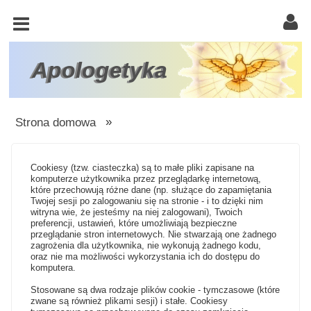
KOŚCIÓŁ
KATOLICKI
TRÓJCA
Apologetyka
ŚWIĘTA
RACJONALISTA
Strona domowa
»
ATEIZM
Cookiesy (tzw. ciasteczka) są to małe pliki zapisane na
ŚWIADKOWIE
komputerze użytkownika przez przeglądarkę internetową,
JEHOWY
które przechowują różne dane (np. służące do zapamiętania
Twojej sesji po zalogowaniu się na stronie - i to dzięki nim
witryna wie, że jesteśmy na niej zalogowani), Twoich
W
preferencji, ustawień, które umożliwiają bezpieczne
OBRONIE
przeglądanie stron internetowych. Nie stwarzają one żadnego
zagrożenia dla użytkownika, nie wykonują żadnego kodu,
WIARY
oraz nie ma możliwości wykorzystania ich do dostępu do
komputera.
INNE
Stosowane są dwa rodzaje plików cookie - tymczasowe (które
zwane są również plikami sesji) i stałe. Cookiesy