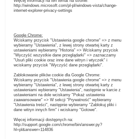
Więcej informacji na ten temat na stronie:
http://windows.microsoft.com/pl-pl/windows-vista/change-
internet-explorer-privacy-settings
Google Chrome:
Wciskamy przycisk "Ustawienia google chrome" => z menu
wybieramy "Ustawienia", z lewej strony otwartej karty z
ustawieniami wybieramy "Historia" => Wciskamy przycisk
"Wyczyść wszystkie dane przeglądarki" => zaznaczamy
"Usuń pliki cookie oraz inne dane witryn i wtyczek" i
wciskamy przycisk "Wyczyść dane przeglądarki".
Zablokowanie plików cookie dla Google Chrome:
Wciskamy przycisk "Ustawienia google chrome" => z menu
wybieramy "Ustawienia", z lewej strony otwartej karty z
ustawieniami wybieramy "Ustawienia", następnie w karcie z
ustawieniami na dole wciskamy "Pokaż ustawienia
zaawansowane" => W sekcji "Prywatność" wybieramy
"Ustawienia treści", następnie wybieramy "Zablokuj pliki i
dane witryn innych firm" i wciskamy "Gotowe".
Więcej informacji dostępnych na:
http://support.google.com/chrome/bin/answer.py?
hl=pl&answer=114836