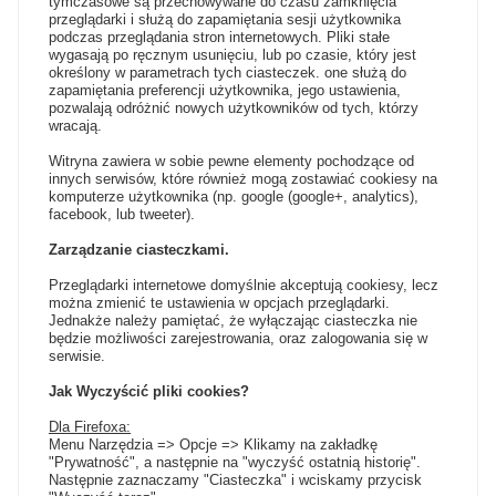
tymczasowe są przechowywane do czasu zamknięcia
przeglądarki i służą do zapamiętania sesji użytkownika
podczas przeglądania stron internetowych. Pliki stałe
wygasają po ręcznym usunięciu, lub po czasie, który jest
określony w parametrach tych ciasteczek. one służą do
zapamiętania preferencji użytkownika, jego ustawienia,
pozwalają odróżnić nowych użytkowników od tych, którzy
wracają.
Witryna zawiera w sobie pewne elementy pochodzące od
innych serwisów, które również mogą zostawiać cookiesy na
komputerze użytkownika (np. google (google+, analytics),
facebook, lub tweeter).
Zarządzanie ciasteczkami.
Przeglądarki internetowe domyślnie akceptują cookiesy, lecz
można zmienić te ustawienia w opcjach przeglądarki.
Jednakże należy pamiętać, że wyłączając ciasteczka nie
będzie możliwości zarejestrowania, oraz zalogowania się w
serwisie.
Jak Wyczyścić pliki cookies?
Dla Firefoxa:
Menu Narzędzia => Opcje => Klikamy na zakładkę
"Prywatność", a następnie na "wyczyść ostatnią historię".
Następnie zaznaczamy "Ciasteczka" i wciskamy przycisk