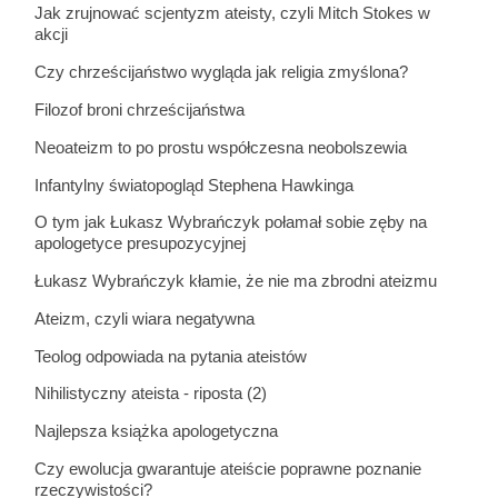
Jak zrujnować scjentyzm ateisty, czyli Mitch Stokes w
akcji
Czy chrześcijaństwo wygląda jak religia zmyślona?
Filozof broni chrześcijaństwa
Neoateizm to po prostu współczesna neobolszewia
Infantylny światopogląd Stephena Hawkinga
O tym jak Łukasz Wybrańczyk połamał sobie zęby na
apologetyce presupozycyjnej
Łukasz Wybrańczyk kłamie, że nie ma zbrodni ateizmu
Ateizm, czyli wiara negatywna
Teolog odpowiada na pytania ateistów
Nihilistyczny ateista - riposta (2)
Najlepsza książka apologetyczna
Czy ewolucja gwarantuje ateiście poprawne poznanie
rzeczywistości?