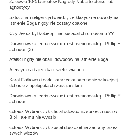
Zaledwie 10% laureatów Nagrody Nobla to ateiści lub
agnostycy
Sztuczna inteligencja twierdzi, że klasyczne dowody na
istnienie Boga nigdy nie zostały obalone
Czy Jezus był kobietą i nie posiadał chromosomu Y?
Darwinowska teoria ewolucji jest pseudonauką - Phillip E.
Johnson (2)
Ateiści nigdy nie obalili dowodów na istnienie Boga
Ateistyczna bajeczka o wieloświatach
Karol Fjałkowski nadal zaprzecza sam sobie w kolejnej
debacie z apologetą chrześcijańskim
Darwinowska teoria ewolucji jest pseudonauką - Phillip E.
Johnson
Łukasz Wybrańczyk chciał udowodnić sprzeczności w
Biblii, ale mu nie wyszło
Łukasz Wybrańczyk został doszczętnie zaorany przez
swych widzów