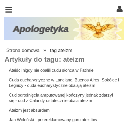
KOŚCIÓŁ
KATOLICKI
TRÓJCA
Apologetyka
ŚWIĘTA
RACJONALISTA
Strona domowa
»
tag ateizm
ATEIZM
Artykuły do tagu: ateizm
ŚWIADKOWIE
Ateiści nigdy nie obalili cudu słońca w Fatimie
JEHOWY
Cuda eucharystyczne w Lanciano, Buenos Aires, Sokółce i
Legnicy - cuda eucharystyczne obalają ateizm
W
Cud odrośnięcia amputowanej kończyny jednak zdarzył
OBRONIE
się - cud z Calandy ostatecznie obala ateizm
WIARY
Ateizm jest absurdem
INNE
Jan Woleński - przereklamowany guru ateistów