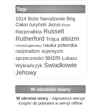
Tagi
1914
Boże Narodzenie
Bóg
Całun turyński
Jezus
Knorr
Russell
Racjonalista
Rutherford
ateizm
Trójca
nauka
polemika
chrześcijaństwo
racjonalizm
scjentyzm
teizm
sprzeczności
Łukasz
Świadkowie
Wybrańczyk
Jehowy
W obronie wiary
W obronie wiary
- najnowsza wersja
książki do pobrania w wersji offline