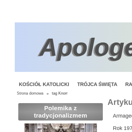
Apolog
KOŚCIÓŁ KATOLICKI
TRÓJCA ŚWIĘTA
RA
Strona domowa
»
tag Knorr
Artyku
Polemika z
tradycjonalizmem
Armaged
Rok 197