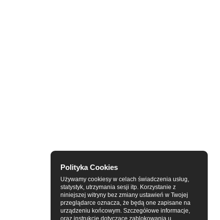
Polityka Cookies
Używamy cookiesy w celach świadczenia usług,
statystyk, utrzymania sesji itp. Korzystanie z
niniejszej witryny bez zmiany ustawień w Twojej
przeglądarce oznacza, że będą one zapisane na
urządzeniu końcowym. Szczegółowe informacje,
oraz instrukcje dotyczące zablokowania u