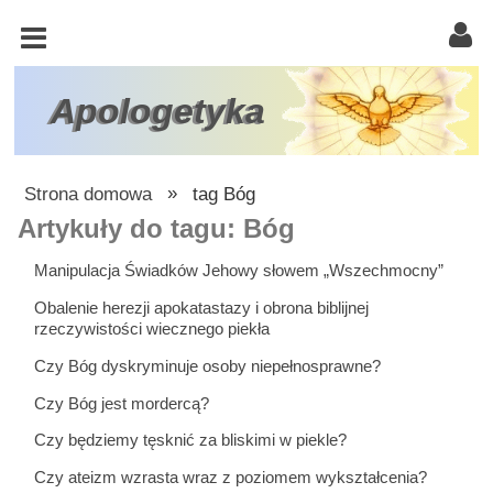
KOŚCIÓŁ
KATOLICKI
TRÓJCA
Apologetyka
ŚWIĘTA
RACJONALISTA
Strona domowa
»
tag Bóg
ATEIZM
Artykuły do tagu: Bóg
ŚWIADKOWIE
Manipulacja Świadków Jehowy słowem „Wszechmocny”
JEHOWY
Obalenie herezji apokatastazy i obrona biblijnej
rzeczywistości wiecznego piekła
W
Czy Bóg dyskryminuje osoby niepełnosprawne?
OBRONIE
WIARY
Czy Bóg jest mordercą?
Czy będziemy tęsknić za bliskimi w piekle?
INNE
Czy ateizm wzrasta wraz z poziomem wykształcenia?