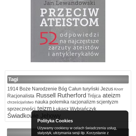
Tagi
1914
Boże Narodzenie
Bóg
Całun turyński
Jezus
Knorr
Russell
Rutherford
ateizm
Racjonalista
Trójca
nauka
polemika
racjonalizm
scjentyzm
chrześcijaństwo
teizm
sprzeczności
Łukasz Wybrańczyk
Świadkowie Jehowy
Polityka Cookies
Używamy cookiesy w celach świadczenia usług,
W obronie wiary
statystyk, utrzymania sesji itp. Korzystanie z