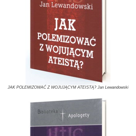
JAK POLEMIZOWAĆ Z WOJUJĄCYM ATEISTĄ? Jan Lewandowski