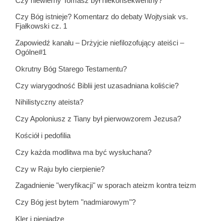
Czy niewierny Tomasz był niekonsekwentny?
Czy Bóg istnieje? Komentarz do debaty Wojtysiak vs.
Fjałkowski cz. 1
Zapowiedź kanału – Drżyjcie niefilozofujący ateiści –
Ogólne#1
Okrutny Bóg Starego Testamentu?
Czy wiarygodność Biblii jest uzasadniana koliście?
Nihilistyczny ateista?
Czy Apoloniusz z Tiany był pierwowzorem Jezusa?
Kościół i pedofilia
Czy każda modlitwa ma być wysłuchana?
Czy w Raju było cierpienie?
Zagadnienie "weryfikacji" w sporach ateizm kontra teizm
Czy Bóg jest bytem "nadmiarowym"?
Kler i pieniądze