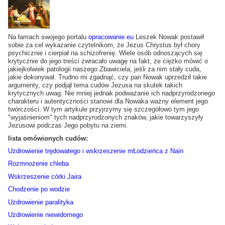
Na łamach swojego portalu
opracowanie.eu
Leszek Nowak postawił
sobie za cel wykazanie czytelnikom, że Jezus Chrystus był chory
psychicznie i cierpiał na schizofrenię. Wiele osób odnoszących się
krytycznie do jego treści zwracało uwagę na fakt, że ciężko mówić o
jakiejkolwiek patologii naszego Zbawiciela, jeśli za nim stały cuda,
jakie dokonywał. Trudno mi zgadnąć, czy pan Nowak uprzedził takie
argumenty, czy podjął tema cudów Jezusa na skutek takich
krytycznych uwag. Nie mniej jednak podważanie ich nadprzyrodzonego
charakteru i autentyczności stanowi dla Nowaka ważny element jego
twórczości. W tym artykule przyjrzymy się szczegółowo tym jego
"wyjaśnieniom" tych nadprzyrodzonych znaków, jakie towarzyszyły
Jezusowi podczas Jego pobytu na ziemi.
lista omówionych cudów:
Uzdrowienie trędowatego i wskrzeszenie mŁodzieńca z Nain
Rozmnożenie chleba
Wskrzeszenie córki Jaira
Chodzenie po wodzie
Uzdrowienie paralityka
Uzdrowienie niewidomego