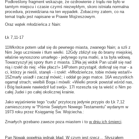
Podkreślony fragment wskazuje, że ozdrowienie z trądu nie było w
tamtym miejscu i czasie czymś niezwykłym, skoro istniała normalna
procedura, przewidziana na ten wypadek. Zobaczmy zatem, co na
temat trądu jest napisane w Prawie Mojżeszowym.
Oraz wątek młodzieńca z Nain:
Łk 7,11-17
11Wkrótce potem udał się do pewnego miasta, zwanego Nain; a szli z
Nim Jego uczniowie i tłum wielki. 12Gdy zbliżył się do bramy miejskiej,
właśnie wynoszono umarłego - jedynego syna matki, a ta była wdową.
Towarzyszył jej spory tłum z miasta. 13Na jej widok Pan użalił się nad
nią i rzekł do niej: «Nie płacz!» 14Potem przystąpił, dotknął się mar - a
ci, którzy je nieśli, stanęli - i rzekł: «Młodzieńcze, tobie mówię wstań!»
15Zmarły usiadł i zaczął mówić; i oddał go jego matce. 16A wszystkich
ogarnął strach; wielbili Boga i mówili: «Wielki prorok powstał wśród nas,
i Bóg łaskawie nawiedził lud swój». 17I rozeszła się ta wieść o Nim po
całej Judei i po całej okolicznej krainie.
Jako wyjaśnienie tego “cudu” przytoczę jedynie przypis do Łk 7,12
zamieszczony w “Piśmie Świętym Nowego Testamentu” wydanym w
1973 roku przez Księgarnię Św. Wojciecha.:
Zmarłych grzebano zawsze poza miastem i to
w dniu ich śmierci
.
Pan Nowak popełnia jednak błąd. W czym jest rzecz... Słyszałem