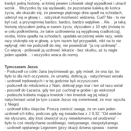
kiedyś jedną historię, w której pewien człowiek uległ wypadkowi i utracił
wzrok... Wszystko by się wydawało, że pozostanie kaleką do końca
życia, ale okazało się, że pewnego pięknego dnia upadł na schodach,
uderzył się w głowę i... odzyskał możliwość widzenia. Cud? Nie - to nie
był cud, a przynajmniej bardzo, bardzo, bardzo wątpliwe... Ale... ja taką
historię słyszałem jedną w swoim życiu, słyszałem z 10 ręki (mówię to
w celu podkreślenia, że takie uzdrowienia są wyjątkową rzadkością),
osoba, która upadła na schodach, upadała wcześniej wiele razy, wiele
razy stuknęła się w głowę, a tym razem był przypadek, nikt na to nie
wpłynął, nikt nie podszedł do niej, nie powiedział: "ja cię uzdrowię"...
Co więcej - próbowali ją uzdrowić lekarze - bez skutku, aż tu nagle
jeden upadek... i wszystko wraca do normy.
Tymczasem Jezus
:
- Podszedł co córki Jaira (wyśmiewali go, gdy mówił, że ona śpi, bo
było to dla nich oczywiste, że umarła), dotkną ją - natychmiast wstała
- uzdrowił trędowatych i w tej godzinie byli oczyszczeni
- podszedł do młodzieńca z Nain, dotknął jego mar i ten od razu wstał
- poszedł do Łazarza, gdy ten już cuchnął w grobie i go wskrzesił
- podeszła kobieta mająca krwotok i ten krwotok wg jej relacji
natychmiast ustał (w tym czasie Jezus się zorientował, że moc wyszła
z Niego)
- uzdrowił kilku ślepców. Proszę zwrócić uwagę, że on sam jeden
uzdrowił ich kilku, podczas gdy wg świadectwa z J 9,32: "Od wieków
nie słyszano, aby ktoś otworzył oczy niewidomemu od urodzenia" -
było to coś niesłychanie osobliwego, nietypowego, niespotykanego.
- uzdrowił opętanego Legionem (przy okazji dziwna sprawa - świnie