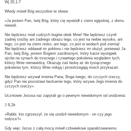
Wj 20,1-7
Wtedy mówił Bóg wszystkie te słowa:
«Ja jestem Pan, twój Bóg, który cię wywiódł z ziemi egipskiej, z domu
niewoli.
Nie będziesz miał cudzych bogów obok Mnie! Nie będziesz czynił
żadnej rzeźby ani żadnego obrazu tego, co jest na niebie wysoko, ani
tego, co jest na ziemi nisko, ani tego, co jest w wodach pod ziemią!
Nie będziesz oddawał im pokłonu i nie będziesz im służył, ponieważ Ja
Pan, twój Bóg, jestem Bogiem zazdrosnym, który karze występek
ojców na synach do trzeciego i czwartego pokolenia względem tych,
którzy Mnie nienawidzą. Okazuję zaś łaskę aż do tysiącznego
pokolenia tym, którzy Mnie miłują i przestrzegają moich przykazań.
Nie będziesz wzywał imienia Pana, Boga twego, do czczych rzeczy,
gdyż Pan nie pozostawi bezkarnie tego, który wzywa Jego imienia do
czczych rzeczy».
Uczniowie Jezusa raz zapytali go o pewnym niewidomym od urodzenia:
J 9,2b
«Rabbi, kto zgrzeszył, że się urodził niewidomym - on czy jego
rodzice?»
Gdy więc Jezus z całą mocą mówił człowiekowi sparaliżowanemu: