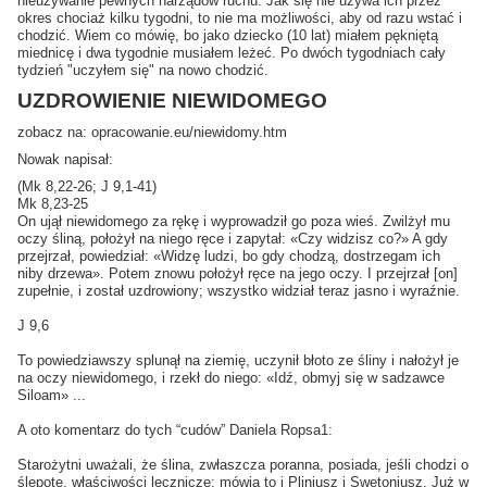
nieużywanie pewnych narządów ruchu. Jak się nie używa ich przez
okres chociaż kilku tygodni, to nie ma możliwości, aby od razu wstać i
chodzić. Wiem co mówię, bo jako dziecko (10 lat) miałem pękniętą
miednicę i dwa tygodnie musiałem leżeć. Po dwóch tygodniach cały
tydzień "uczyłem się" na nowo chodzić.
UZDROWIENIE NIEWIDOMEGO
zobacz na: opracowanie.eu/niewidomy.htm
Nowak napisał:
(Mk 8,22-26; J 9,1-41)
Mk 8,23-25
On ujął niewidomego za rękę i wyprowadził go poza wieś. Zwilżył mu
oczy śliną, położył na niego ręce i zapytał: «Czy widzisz co?» A gdy
przejrzał, powiedział: «Widzę ludzi, bo gdy chodzą, dostrzegam ich
niby drzewa». Potem znowu położył ręce na jego oczy. I przejrzał [on]
zupełnie, i został uzdrowiony; wszystko widział teraz jasno i wyraźnie.
J 9,6
To powiedziawszy splunął na ziemię, uczynił błoto ze śliny i nałożył je
na oczy niewidomego, i rzekł do niego: «Idź, obmyj się w sadzawce
Siloam» ...
A oto komentarz do tych “cudów” Daniela Ropsa1:
Starożytni uważali, że ślina, zwłaszcza poranna, posiada, jeśli chodzi o
ślepotę, właściwości lecznicze; mówią to i Pliniusz i Swetoniusz. Już w