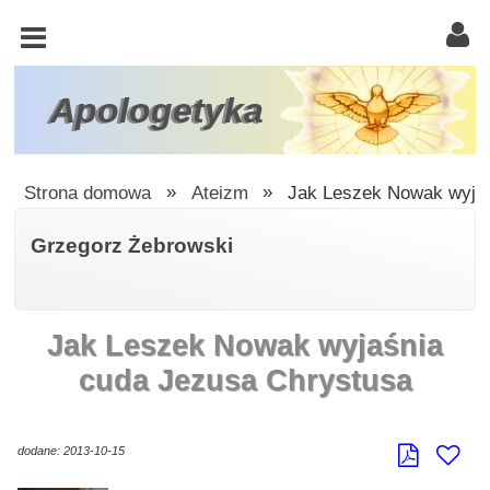
KOŚCIÓŁ
KATOLICKI
TRÓJCA
Apologetyka
ŚWIĘTA
RACJONALISTA
Strona domowa
»
Ateizm
»
Jak Leszek Nowak wyjaś
ATEIZM
Grzegorz Żebrowski
ŚWIADKOWIE
JEHOWY
Jak Leszek Nowak wyjaśnia
W
OBRONIE
cuda Jezusa Chrystusa
WIARY
INNE
dodane: 2013-10-15