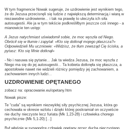
W tym fragmencie Nowak sugeruje, że uzdrowienie jest wynikiem tego,
że do Jezusa przecisnęli się ludzie z największą determinacją i wiarą w
niezawodne uzdrowienie... i tak na prawdę to uleczyła ich siła
autosugestii. Ale ja w tym tekście podkreśliłbym jeszcze coś innego - a
mianowicie ten ustęp:
A Jezus natychmiast uświadomił sobie, że moc wyszła od Niego.
Obrócił się w tłumie i zapytał: «Kto się dotknął mojego płaszcza?»
Odpowiedzieli Mu uczniowie: «Widzisz, że tłum zewsząd Cię ściska, a
pytasz: Kto się Mnie dotknął»
- No i nasuwa się pytanie... Jak ta wiedza Jezusa, że moc wyszła z
Niego ma się do jej autosugestii... Ta kobieta dotknęła się płaszcza, a
apostołowie nawet nie widzieli różnicy pomiędzy jej zachowaniem, a
zachowaniem innych ludzi...
UZDROWIENIE OPĘTANEGO
zobacz na: opracowanie.eu/opetany.htm
Nowak pisze:
Te “cuda” są wynikiem niezwykłej siły psychicznej Jezusa, która go
cechowała w okresie wzlotu i dzięki której poskramiał on oczywiście
nie duchy nieczyste lecz furiata (Mk 1,23-28) i człowieka chorego
psychicznie (Mk 5,1-20) [...]
Był właśnie w synagodze człowiek opętany przez ducha nieczystego.