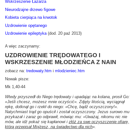
Wskrzeszenie Łazarza
Nieurodzajne drzewo figowe
Kobieta cierpiąca na krwotok
Uzdrowienie opętanego
Uzdrowienie epileptyka
(dod. 20 paź 2013)
A więc zaczynamy:
UZDROWIENIE TRĘDOWATEGO I
WSKRZESZENIE MŁODZIEŃCA Z NAIN
zobacz na:
tredowaty.htm
i
mlodzieniec.htm
Nowak pisze:
Mk 1,40-44
Wtedy przyszedł do Niego trędowaty i upadając na kolana, prosił Go:
«Jeśli chcesz, możesz mnie oczyścić». Zdjęty litością, wyciągnął
rękę, dotknął go i rzekł do niego: «Chcę, bądź oczyszczony!».
Natychmiast trąd go opuścił i został oczyszczony. Jezus surowo mu
przykazał i zaraz go odprawił, mówiąc mu: «Uważaj, nikomu nic nie
mów, ale idź pokaż się kapłanowi i
złóż za swe oczyszczenie ofiarę,
którą przepisał Mojżesz, na świadectwo dla nich
».