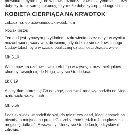
prawnika i spytać się, co w prawie oznacza słowo "natychmiast" - czy
dotyczy to tej samej sekundy, czy może dotyczyć np. jednego dnia...
KOBIETA CIERPIĄCA NA KRWOTOK
zobacz na: opracowanie.eu/krwotok.htm
Nowak pisze:
Ten cud jest typowym przykładem uzdrowienia przez dotyk w wyniku
niezachwianej wiary w uzdrowienie, gdy dotknie się uzdrawiającego.
Cudów takich było w czasie publicznej działalności Jezusa wiele:
Mk 3,10
Wielu bowiem uzdrowił i wskutek tego wszyscy, którzy mieli jakieś
choroby, cisnęli się do Niego, aby się Go dotknąć.
Łk 6,19
A cały tłum starał się Go dotknąć, ponieważ moc wychodziła od Niego i
uzdrawiała wszystkich.
Mk 6,56
I gdziekolwiek wchodził do wsi, do miast czy osad, kładli chorych na
otwartych miejscach i prosili Go, żeby choć frędzli u Jego płaszcza
mogli się dotknąć. A wszyscy, którzy się Go dotknęli, odzyskiwali
zdrowie.