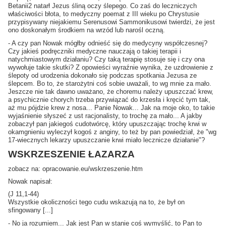
Betanii2 natarł Jezus śliną oczy ślepego. Co zaś do leczniczych
właściwości błota, to medyczny poemat z III wieku po Chrystusie
przypisywany niejakiemu Serenusowi Sammonikusowi twierdzi, że jest
ono doskonałym środkiem na wrzód lub narośl oczną.
- A czy pan Nowak mógłby odnieść się do medycyny współczesnej?
Czy jakieś podręczniki medyczne nauczają o takiej terapii i
natychmiastowym działaniu? Czy taką terapię stosuje się i czy ona
wywołuje takie skutki? Z opowieści wyraźnie wynika, że uzdrowienie z
ślepoty od urodzenia dokonało się podczas spotkania Jezusa ze
ślepcem. Bo to, że starożytni coś sobie uważali, to wg mnie za mało.
Jeszcze nie tak dawno uważano, że choremu należy upuszczać krew,
a psychicznie chorych trzeba przywiązać do krzesła i kręcić tym tak,
aż mu pójdzie krew z nosa... Panie Nowak... Jak na moje oko, to takie
wyjaśnienie słyszeć z ust racjonalisty, to trochę za mało... A jakby
zobaczył pan jakiegoś cudotwórcę, który upuszczając trochę krwi w
okamgnieniu wyleczył kogoś z anginy, to też by pan powiedział, że "wg
17-wiecznych lekarzy upuszczanie krwi miało lecznicze działanie"?
WSKRZESZENIE ŁAZARZA
zobacz na: opracowanie.eu/wskrzeszenie.htm
Nowak napisał:
(J 11,1-44)
Wszystkie okoliczności tego cudu wskazują na to, że był on
sfingowany [...]
- No ja rozumiem... Jak jest Pan w stanie coś wymyślić, to Pan to