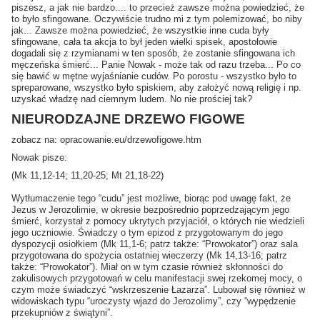
piszesz, a jak nie bardzo.... to przecież zawsze można powiedzieć, że
to było sfingowane. Oczywiście trudno mi z tym polemizować, bo niby
jak... Zawsze można powiedzieć, że wszystkie inne cuda były
sfingowane, cała ta akcja to był jeden wielki spisek, apostołowie
dogadali się z rzymianami w ten sposób, że zostanie sfingowana ich
męczeńska śmierć... Panie Nowak - może tak od razu trzeba... Po co
się bawić w mętne wyjaśnianie cudów. Po porostu - wszystko było to
spreparowane, wszystko było spiskiem, aby założyć nową religię i np.
uzyskać władzę nad ciemnym ludem. No nie prościej tak?
NIEURODZAJNE DRZEWO FIGOWE
zobacz na: opracowanie.eu/drzewofigowe.htm
Nowak pisze:
(Mk 11,12-14; 11,20-25; Mt 21,18-22)
Wytłumaczenie tego “cudu” jest możliwe, biorąc pod uwagę fakt, że
Jezus w Jerozolimie, w okresie bezpośrednio poprzedzającym jego
śmierć, korzystał z pomocy ukrytych przyjaciół, o których nie wiedzieli
jego uczniowie. Świadczy o tym epizod z przygotowanym do jego
dyspozycji osiołkiem (Mk 11,1-6; patrz także: “Prowokator”) oraz sala
przygotowana do spożycia ostatniej wieczerzy (Mk 14,13-16; patrz
także: “Prowokator”). Miał on w tym czasie również skłonności do
zakulisowych przygotowań w celu manifestacji swej rzekomej mocy, o
czym może świadczyć “wskrzeszenie Łazarza”. Lubował się również w
widowiskach typu “uroczysty wjazd do Jerozolimy”, czy “wypędzenie
przekupniów z świątyni”.