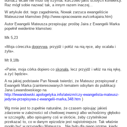
tłumacz wcale nie musi się trzymać kurczowo jakiś ścisłych konwencji.
Raz mógł sobie nazwać tak, a innym razem inaczej...
W artykule dot. tego zagadnienia, Nowak zarzuca ewangeliście
Mateuszowi kłamstwo (http://www.opracowanie.eu/corkajaira.htm)
Autor Ewangelii Mateusza przepisując prośbę Jaira z Ewangelii Marka
popełnił ewidentne kłamstwo:
Mk 5,23
«Moja córeczka
dogorywa
, przyjdź i połóż na nią ręce, aby ocalała i
żyła».
Mt 9,18b
«Panie, moja córka dopiero co
skonała
, lecz przyjdź i włóż na nią rękę,
a żyć będzie».
A na jakiej podstawie Pan Nowak twierdzi, że Mateusz przepisywał z
Ewangelii Marka (zainteresowanych tematem odsyłam do publikacji
Jana Lewandowskiego na
http://lewandowski.apologetyka.info/ateizm/czy-ewangelista-mateusz-
jedynie-przepisywa-z-ewangelii-marka,348.htm
)
Wg mnie jest to zupełnie naturalne, że czasem opisując jakieś
zdarzenie w zależności od chwilowej inwencji albo wchodzimy głęboko
w szczegóły, albo opisujemy coś w skrócie, żeby czytelnikowi
przekazać to, co w danym epizodzie jest najistotniejsze. Tak właśnie
mogło być w przypadku Mateusza... Nie było dla niego istotne, kiedy