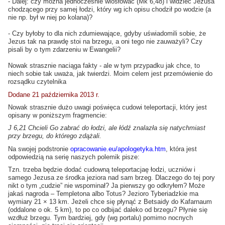
- Dalej: czy można jednocześnie wiosłować (
Mk 6,48
) i widzieć Jezusa
chodzącego przy samej łodzi, który wg ich opisu chodził po wodzie (a
nie np. był w niej po kolana)?
- Czy byłoby to dla nich zdumiewające, gdyby uświadomili sobie, że
Jezus tak na prawdę stoi na brzegu, a oni tego nie zauważyli? Czy
pisali by o tym zdarzeniu w Ewangelii?
Nowak strasznie naciąga fakty - ale w tym przypadku jak chce, to
niech sobie tak uważa, jak twierdzi. Moim celem jest przemówienie do
rozsądku czytelnika
Dodane 21 października 2013 r.
Nowak strasznie dużo uwagi poświęca cudowi teleportacji, który jest
opisany w poniższym fragmencie:
J 6,21 Chcieli Go zabrać do łodzi, ale łódź znalazła się natychmiast
przy brzegu, do którego zdążali.
Na swojej podstronie
opracowanie.eu/apologetyka.htm
, która jest
odpowiedzią na serię naszych polemik pisze:
Tzn. trzeba będzie dodać cudowną teleportacjaę łodzi, uczniów i
samego Jezusa ze środka jeziora nad sam brzeg. Dlaczego do tej pory
nikt o tym „cudzie” nie wspominał? Ja pierwszy go odkryłem? Może
jakaś nagroda – Templetona albo Totus? Jezioro Tyberiadzkie ma
wymiary 21 × 13 km. Jeżeli chce się płynąć z Betsaidy do Kafarnaum
(oddalone o ok. 5 km), to po co odbijać daleko od brzegu? Płynie się
wzdłuż brzegu. Tym bardziej, gdy (wg portalu) pomimo nocnych