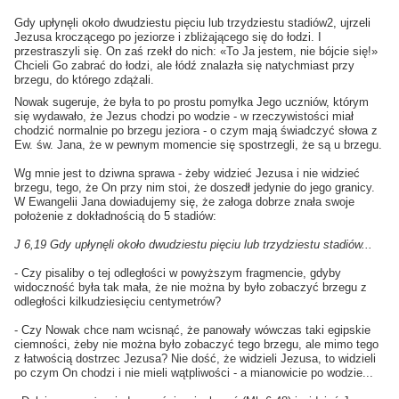
Gdy upłynęli około dwudziestu pięciu lub trzydziestu stadiów2, ujrzeli
Jezusa kroczącego po jeziorze i zbliżającego się do łodzi. I
przestraszyli się. On zaś rzekł do nich: «To Ja jestem, nie bójcie się!»
Chcieli Go zabrać do łodzi, ale łódź znalazła się natychmiast przy
brzegu, do którego zdążali.
Nowak sugeruje, że była to po prostu pomyłka Jego uczniów, którym
się wydawało, że Jezus chodzi po wodzie - w rzeczywistości miał
chodzić normalnie po brzegu jeziora - o czym mają świadczyć słowa z
Ew. św. Jana, że w pewnym momencie się spostrzegli, że są u brzegu.
Wg mnie jest to dziwna sprawa - żeby widzieć Jezusa i nie widzieć
brzegu, tego, że On przy nim stoi, że doszedł jedynie do jego granicy.
W Ewangelii Jana dowiadujemy się, że załoga dobrze znała swoje
położenie z dokładnością do 5 stadiów:
J 6,19 Gdy upłynęli około dwudziestu pięciu lub trzydziestu stadiów...
- Czy pisaliby o tej odległości w powyższym fragmencie, gdyby
widoczność była tak mała, że nie można by było zobaczyć brzegu z
odległości kilkudziesięciu centymetrów?
- Czy Nowak chce nam wcisnąć, że panowały wówczas taki egipskie
ciemności, żeby nie można było zobaczyć tego brzegu, ale mimo tego
z łatwością dostrzec Jezusa? Nie dość, że widzieli Jezusa, to widzieli
po czym On chodzi i nie mieli wątpliwości - a mianowicie po wodzie...