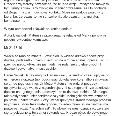
Przecież wystarczy powiedzieć, że te jego wizje i mistyczne mowy to
był uknuty spisek, aby zrobić na uczniach wrażenie, że On pochodzi
od Boga i ma z nim duchowy kontakt. Może należałoby pójść w tym
kierunku, że Jezus to nie schizofrenik, ale oszust, manipulator,
kombinator itp.
W tym opracowaniu Nowak na koniec dodaje:
Autor Ewangelii Mateusza przepisując tę relację od Marka ponownie
popełnił ewidentne kłamstwo:
Mt 21,18-19
Wracając rano do miasta, uczuł głód. A widząc drzewo figowe przy
drodze, podszedł ku niemu, lecz nic na nim nie znalazł oprócz liści. I
rzekł do niego: «Niechże już nigdy nie rodzi się z ciebie owoc!» I
drzewo figowe
natychmiast uschło
.
Panie Nowak. A czy mógłby Pan napisać, ile średnio czasu upływa od
uśmiercenia drzewa (np. podcinając dokoła jego korę, albo zatruwając
solą), do jego uschnięcia? Może Mateusz nie widział potrzeby
opisywania tego wątku z najdrobniejszymi szczegółami - że uczniowie
dopiero następnego dnia zauważyli, że to drzewo uschło... Dla niego
tak niesłychanie i niespotykanie szybkie uschnięcie drzewa oznacza
po prostu "natychmiast" - czyli w perspektywie standardowego procesu
usychania, który trwa wiele tygodni, to jeden dzień jak najbardziej ma
prawo oznaczać "natychmiast". To słowo nie musi oznaczać, że stało
się to dokładnie w tej samej sekundzie... Proszę pójść do dowolnego