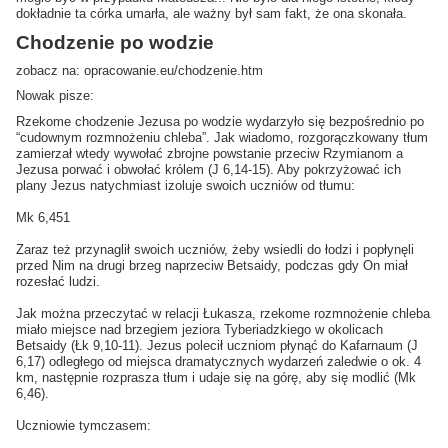
dokładnie ta córka umarła, ale ważny był sam fakt, że ona skonała.
Chodzenie po wodzie
zobacz na: opracowanie.eu/chodzenie.htm
Nowak pisze:
Rzekome chodzenie Jezusa po wodzie wydarzyło się bezpośrednio po
“cudownym rozmnożeniu chleba”. Jak wiadomo, rozgorączkowany tłum
zamierzał wtedy wywołać zbrojne powstanie przeciw Rzymianom a
Jezusa porwać i obwołać królem (J 6,14-15). Aby pokrzyżować ich
plany Jezus natychmiast izoluje swoich uczniów od tłumu:
Mk 6,451
Zaraz też przynaglił swoich uczniów, żeby wsiedli do łodzi i popłynęli
przed Nim na drugi brzeg naprzeciw Betsaidy, podczas gdy On miał
rozesłać ludzi.
Jak można przeczytać w relacji Łukasza, rzekome rozmnożenie chleba
miało miejsce nad brzegiem jeziora Tyberiadzkiego w okolicach
Betsaidy (Łk 9,10-11). Jezus polecił uczniom płynąć do Kafarnaum (J
6,17) odległego od miejsca dramatycznych wydarzeń zaledwie o ok. 4
km, następnie rozprasza tłum i udaje się na górę, aby się modlić (Mk
6,46).
Uczniowie tymczasem: