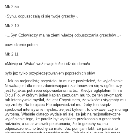
Mk 2,5b
«Synu, odpuszczają ci się twoje grzechy».
Mk 2,10
«...Syn Człowieczy ma na ziemi władzę odpuszczania grzechów...»
powiedzenie potem:
Mk 2,11
«Mówię ci: Wstań weź swoje łoże i idź do domu!»
było już tylko przypieczętowaniem poprzednich słów.
- Jak na racjonalistę przystało, to muszę powiedzieć, że wyjaśnienie
Nowaka jest dla mnie zdumiewające i zastanawiam się w ogóle, czy
jest tu jakaś potrzeba odpowiadania na to... Kiedyś oglądałem film o
Ojcu Pio, w którym jeden kapłan zarzucam mu to, że ten stygmatyk
tak intensywnie myślał, że jest Chrystusem, że w końcu stygmaty mu
się zrobiły. Na to ojciec Pio odpowiedział mu, żeby ten ksiądz
spróbował intensywnie myśleć, że jest bykiem, to ciekawe, czy mu rogi
wyrosną. Właśnie dlatego wydaje mi się, że jak na racjonalistyczne
wyjaśnienie tego, że paraliż był wynikiem przekonania o grzechach
rodziców, a ustał w chwili przekonania, że te grzechy są mu
odpuszczone... to trochę za mało. Już pomijam fakt, że paraliż to