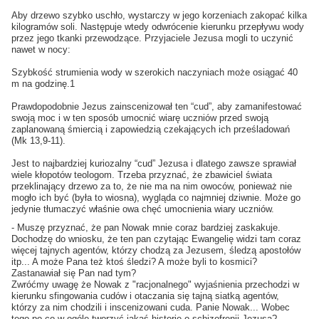
Aby drzewo szybko uschło, wystarczy w jego korzeniach zakopać kilka
kilogramów soli. Następuje wtedy odwrócenie kierunku przepływu wody
przez jego tkanki przewodzące. Przyjaciele Jezusa mogli to uczynić
nawet w nocy:
Szybkość strumienia wody w szerokich naczyniach może osiągać 40
m na godzinę.1
Prawdopodobnie Jezus zainscenizował ten “cud”, aby zamanifestować
swoją moc i w ten sposób umocnić wiarę uczniów przed swoją
zaplanowaną śmiercią i zapowiedzią czekających ich prześladowań
(Mk 13,9-11).
Jest to najbardziej kuriozalny “cud” Jezusa i dlatego zawsze sprawiał
wiele kłopotów teologom. Trzeba przyznać, że zbawiciel świata
przeklinający drzewo za to, że nie ma na nim owoców, ponieważ nie
mogło ich być (była to wiosna), wygląda co najmniej dziwnie. Może go
jedynie tłumaczyć właśnie owa chęć umocnienia wiary uczniów.
- Muszę przyznać, że pan Nowak mnie coraz bardziej zaskakuje.
Dochodzę do wniosku, że ten pan czytając Ewangelię widzi tam coraz
więcej tajnych agentów, którzy chodzą za Jezusem, śledzą apostołów
itp... A może Pana też ktoś śledzi? A może byli to kosmici?
Zastanawiał się Pan nad tym?
Zwróćmy uwagę że Nowak z "racjonalnego" wyjaśnienia przechodzi w
kierunku sfingowania cudów i otaczania się tajną siatką agentów,
którzy za nim chodzili i inscenizowani cuda. Panie Nowak... Wobec
tego po co w ogóle tworzyć jakąś historię o schizofrenii Jezusa?