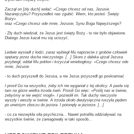
Zaczął on [zły duch] wołać: «Czego chcesz od nas, Jezusie
Nazarejczyku? Przyszedłeś nas zgubić. Wiem, kto jesteś: Święty
Boży»
oraz
«Czego chcesz ode mnie, Jezusie, Synu Boga Najwyższego?
- Zły duch wiedział, że Jezus jest święty Boży - to nie było objawione.
Dlatego Jezus kazał mu się uciszyć.
Ledwie wysiadł z łodzi, zaraz wybiegł Mu naprzeciw z grobów człowiek
opętany przez ducha nieczystego. [...] Skoro z daleka ujrzał Jezusa
przybiegł, oddał Mu pokłon i krzyczał wniebogłosy: «Czego chcesz ode
mnie, Jezusie
- to duch przyszedł do Jezusa, a nie Jezus przyszedł go poskramiać
I prosił Go na wszystko, żeby ich nie wyganiał z tej okolicy. A pasła się
tam na górze wielka trzoda świń. Prosili Go więc: «Poślij nas w świnie,
żebyśmy w nie wejść mogli». I pozwolił im. Tak duchy nieczyste
wyszły i weszły w świnie. A trzoda około dwutysięczna ruszyła pędem
po urwistym zboczu do jeziora. I potonęły w jeziorze. [...]
- co za niezwykła siła psychiczna... Nawet potrafiła oddziaływać na
wszystkie świnie, że zareagowały w taki sposób...