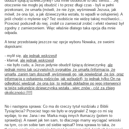
obudził śpiącą dziewczynkę? Dla mnie osobiście to bez sensu... Jej
otoczenie nie mogło jej obudzić i to przez długi czas - byli w pełni
przekonani, że umarła (mówili, że nie żyje, wyśmiewali Jezusa, jak
mówił, że ona śpi, a jak dziewczynka wstała, to wpadli w osłupienie). A
jeśli chodzi o mylenie się? Też osobiście nie widzę takiej możliwości...
Przecież podszedł do niej, zrobił co zamierzał zrobić i efekt również był
zgodny z zamierzeniem. Więc właśnie dlatego taka opcja dla mnie
odpada.
A teraz przedstawię jeszcze raz opcje wyboru Nowaka, ze swoimi
dopiskami:
- mylił się,
ale jednak wskrzesił
- kłamał,
ale jednak wskrzesił
- nie było cudu, a Jezus jedynie obudził śpiącą dziewczynkę.
ale
jednak mimo tak oczywistych sygnałów, że umarła (informacja, że
umarła, zanim tam doszedł, wyśmiewali go, jak powiedział, że śpi, oraz
informacja o osłupieniu rodziców, jak wzbudził), to jednak tylko On na
odległość wiedział, że ona śpi, to jednak dokładnie po jego interwencji
w tejże sekundzie dziewczynka wstała - więc znów - cóż za zbieg
okoliczności [!!!]
No i następna sprawa: Co ma do rzeczy tytuł rozdziału z Biblii
Tysiąclecia? Przecież tego nie było w oryginale! Z tego co mi się
wydaje, to ew. Jana i ew. Marka mają innych tłumaczy (potem to
sprawdzę). A nawet jak ten sam, to dlaczego mamy wyciągać wnioski
na tym, co on sobie tam od siebie wpisał? Inna sprawa to taka, że