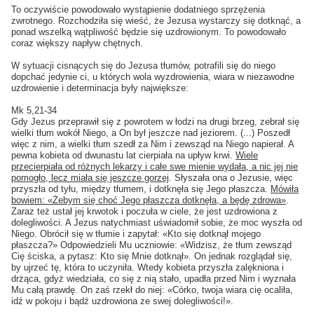
To oczywiście powodowało wystąpienie dodatniego sprzężenia
zwrotnego. Rozchodziła się wieść, że Jezusa wystarczy się dotknąć, a
ponad wszelką wątpliwość będzie się uzdrowionym. To powodowało
coraz większy napływ chętnych.
W sytuacji cisnących się do Jezusa tłumów, potrafili się do niego
dopchać jedynie ci, u których wola wyzdrowienia, wiara w niezawodne
uzdrowienie i determinacja były największe:
Mk 5,21-34
Gdy Jezus przeprawił się z powrotem w łodzi na drugi brzeg, zebrał się
wielki tłum wokół Niego, a On był jeszcze nad jeziorem. (...) Poszedł
więc z nim, a wielki tłum szedł za Nim i zewsząd na Niego napierał. A
pewna kobieta od dwunastu lat cierpiała na upływ krwi.
Wiele
przecierpiała od różnych lekarzy i całe swe mienie wydała, a nic jej nie
pomogło, lecz miała się jeszcze gorzej
. Słyszała ona o Jezusie, więc
przyszła od tyłu, między tłumem, i dotknęła się Jego płaszcza.
Mówiła
bowiem: «Żebym się choć Jego płaszcza dotknęła, a będę zdrowa»
.
Zaraz też ustał jej krwotok i poczuła w ciele, że jest uzdrowiona z
dolegliwości. A Jezus natychmiast uświadomił sobie, że moc wyszła od
Niego. Obrócił się w tłumie i zapytał: «Kto się dotknął mojego
płaszcza?» Odpowiedzieli Mu uczniowie: «Widzisz, że tłum zewsząd
Cię ściska, a pytasz: Kto się Mnie dotknął». On jednak rozglądał się,
by ujrzeć tę, która to uczyniła. Wtedy kobieta przyszła zalękniona i
drżąca, gdyż wiedziała, co się z nią stało, upadła przed Nim i wyznała
Mu całą prawdę. On zaś rzekł do niej: «Córko, twoja wiara cię ocaliła,
idź w pokoju i bądź uzdrowiona ze swej dolegliwości!».