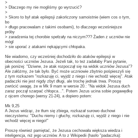
>
> Dlaczego my nie mogliśmy go wyrzucić?
>
> Skoro to był atak epilepsji zakończony samoistnie (wiem cos o tym,
bo
> długo pracowalam z takimi osobami), to dlaczego wcześniejsze
próby
> zaradzenia tej chorobie spełzały na niczym??? Żaden z uczniów nie
mógl
> sie uporać z atakami nękającymi chłopaka.
Nie wiadomo, czy wcześniej dochodziło do ataków epilepsji w
obecności uczniów Jezusa. Jeżeli tak, to też zadałaby Pani pytanie,
jak poniżej: "Dziwne, że atak rozpoczął się na widok uczniów Jezusa"?
Ale załóżmy, że tak było. Być może uczniowie zbytnio pośpieszyli się
z tym rozkazem "rozkazuję ci, wyjdź z niego i nie wchodź więcej". Atak
padaczki nie jest nigdy zbyt długi, ale trochę jednak trwa. Proszę
zwrócić uwagę, że w Mk 9 mam w wersie 20.: "Na widok Jezusa duch
zaraz począł szarpać chłopca...". Potem Jezus ucina sobie pogawędkę
z ojcem chorego (wersy 21-24), a dopiero potem:
Mk 9,25
A Jezus widząc, że tłum się zbiega, rozkazał surowo duchowi
nieczystemu: "Duchu niemy i głuchy, rozkazuję ci, wyjdź z niego i nie
wchodź więcej w niego!"
Proszę również pamiętać, że Jezusa cechowała większa wiedza i
inteligencja, niż jego uczniów. A to z Wikipedii (hasło "padaczka):