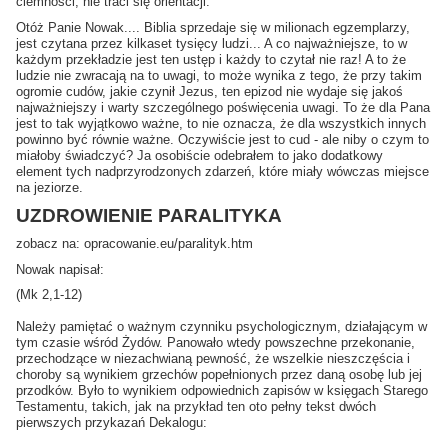
ciemności, nie traci się orientacji.
Otóż Panie Nowak.... Biblia sprzedaje się w milionach egzemplarzy,
jest czytana przez kilkaset tysięcy ludzi... A co najważniejsze, to w
każdym przekładzie jest ten ustęp i każdy to czytał nie raz! A to że
ludzie nie zwracają na to uwagi, to może wynika z tego, że przy takim
ogromie cudów, jakie czynił Jezus, ten epizod nie wydaje się jakoś
najważniejszy i warty szczególnego poświęcenia uwagi. To że dla Pana
jest to tak wyjątkowo ważne, to nie oznacza, że dla wszystkich innych
powinno być równie ważne. Oczywiście jest to cud - ale niby o czym to
miałoby świadczyć? Ja osobiście odebrałem to jako dodatkowy
element tych nadprzyrodzonych zdarzeń, które miały wówczas miejsce
na jeziorze.
UZDROWIENIE PARALITYKA
zobacz na: opracowanie.eu/paralityk.htm
Nowak napisał:
(Mk 2,1-12)
Należy pamiętać o ważnym czynniku psychologicznym, działającym w
tym czasie wśród Żydów. Panowało wtedy powszechne przekonanie,
przechodzące w niezachwianą pewność, że wszelkie nieszczęścia i
choroby są wynikiem grzechów popełnionych przez daną osobę lub jej
przodków. Było to wynikiem odpowiednich zapisów w księgach Starego
Testamentu, takich, jak na przykład ten oto pełny tekst dwóch
pierwszych przykazań Dekalogu: