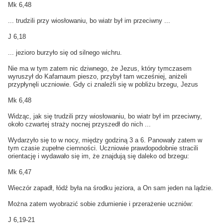
Mk 6,48
... trudzili przy wiosłowaniu, bo wiatr był im przeciwny ...
J 6,18
... jezioro burzyło się od silnego wichru.
Nie ma w tym zatem nic dziwnego, że Jezus, który tymczasem
wyruszył do Kafarnaum pieszo, przybył tam wcześniej, aniżeli
przypłynęli uczniowie. Gdy ci znaleźli się w pobliżu brzegu, Jezus
Mk 6,48
Widząc, jak się trudzili przy wiosłowaniu, bo wiatr był im przeciwny,
około czwartej straży nocnej przyszedł do nich ...
Wydarzyło się to w nocy, między godziną 3 a 6. Panowały zatem w
tym czasie zupełne ciemności. Uczniowie prawdopodobnie stracili
orientację i wydawało się im, że znajdują się daleko od brzegu:
Mk 6,47
Wieczór zapadł, łódź była na środku jeziora, a On sam jeden na lądzie.
Można zatem wyobrazić sobie zdumienie i przerażenie uczniów:
J 6,19-21