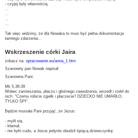
- czyjej były własnością
...
...
...
...
Tak więc widzimy, że dla Nowaka to musi być pełna dokumentacja
tamtego zdarzenia...
Wskrzeszenie córki Jaira
zobacz na:
opracowanie.eu/anna_1.htm
Szanowny pan Nowak napisał
:
Szanowna Pani:
Mk 5,38-39
Wobec zamieszania, płaczu i głośnego zawodzenia, wszedł i rzekł do
nich: "Czemu robicie zgiełk i płaczecie? DZIECKO NIE UMARŁO,
TYLKO ŚPI".
Będzie musiała Pani przyjąć, że Jezus:
- mylił się,
- kłamał,
- nie było cudu, a Jezus jedynie obudził śpiącą dziewczynkę.