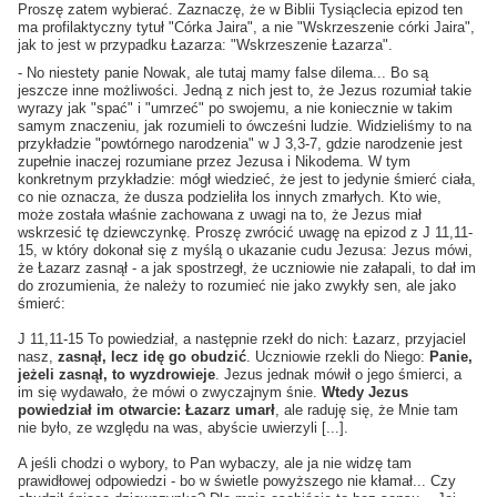
Proszę zatem wybierać. Zaznaczę, że w Biblii Tysiąclecia epizod ten
ma profilaktyczny tytuł "Córka Jaira", a nie "Wskrzeszenie córki Jaira",
jak to jest w przypadku Łazarza: "Wskrzeszenie Łazarza".
- No niestety panie Nowak, ale tutaj mamy false dilema... Bo są
jeszcze inne możliwości. Jedną z nich jest to, że Jezus rozumiał takie
wyrazy jak "spać" i "umrzeć" po swojemu, a nie koniecznie w takim
samym znaczeniu, jak rozumieli to ówcześni ludzie. Widzieliśmy to na
przykładzie "powtórnego narodzenia" w J 3,3-7, gdzie narodzenie jest
zupełnie inaczej rozumiane przez Jezusa i Nikodema. W tym
konkretnym przykładzie: mógł wiedzieć, że jest to jedynie śmierć ciała,
co nie oznacza, że dusza podzieliła los innych zmarłych. Kto wie,
może została właśnie zachowana z uwagi na to, że Jezus miał
wskrzesić tę dziewczynkę. Proszę zwrócić uwagę na epizod z J 11,11-
15, w który dokonał się z myślą o ukazanie cudu Jezusa: Jezus mówi,
że Łazarz zasnął - a jak spostrzegł, że uczniowie nie załapali, to dał im
do zrozumienia, że należy to rozumieć nie jako zwykły sen, ale jako
śmierć:
J 11,11-15 To powiedział, a następnie rzekł do nich: Łazarz, przyjaciel
nasz,
zasnął, lecz idę go obudzić
. Uczniowie rzekli do Niego:
Panie,
jeżeli zasnął, to wyzdrowieje
. Jezus jednak mówił o jego śmierci, a
im się wydawało, że mówi o zwyczajnym śnie.
Wtedy Jezus
powiedział im otwarcie: Łazarz umarł
, ale raduję się, że Mnie tam
nie było, ze względu na was, abyście uwierzyli [...].
A jeśli chodzi o wybory, to Pan wybaczy, ale ja nie widzę tam
prawidłowej odpowiedzi - bo w świetle powyższego nie kłamał... Czy