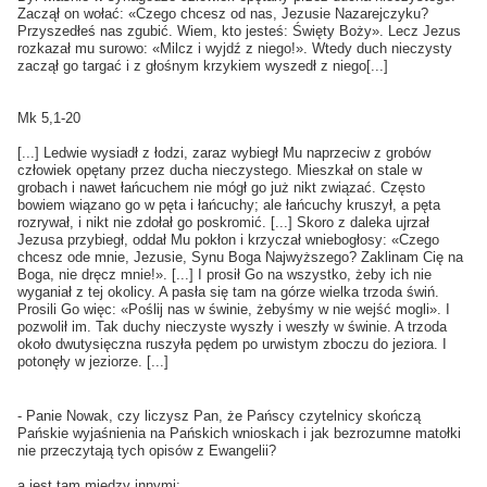
Zaczął on wołać: «Czego chcesz od nas, Jezusie Nazarejczyku?
Przyszedłeś nas zgubić. Wiem, kto jesteś: Święty Boży». Lecz Jezus
rozkazał mu surowo: «Milcz i wyjdź z niego!». Wtedy duch nieczysty
zaczął go targać i z głośnym krzykiem wyszedł z niego[...]
Mk 5,1-20
[...] Ledwie wysiadł z łodzi, zaraz wybiegł Mu naprzeciw z grobów
człowiek opętany przez ducha nieczystego. Mieszkał on stale w
grobach i nawet łańcuchem nie mógł go już nikt związać. Często
bowiem wiązano go w pęta i łańcuchy; ale łańcuchy kruszył, a pęta
rozrywał, i nikt nie zdołał go poskromić. [...] Skoro z daleka ujrzał
Jezusa przybiegł, oddał Mu pokłon i krzyczał wniebogłosy: «Czego
chcesz ode mnie, Jezusie, Synu Boga Najwyższego? Zaklinam Cię na
Boga, nie dręcz mnie!». [...] I prosił Go na wszystko, żeby ich nie
wyganiał z tej okolicy. A pasła się tam na górze wielka trzoda świń.
Prosili Go więc: «Poślij nas w świnie, żebyśmy w nie wejść mogli». I
pozwolił im. Tak duchy nieczyste wyszły i weszły w świnie. A trzoda
około dwutysięczna ruszyła pędem po urwistym zboczu do jeziora. I
potonęły w jeziorze. [...]
- Panie Nowak, czy liczysz Pan, że Pańscy czytelnicy skończą
Pańskie wyjaśnienia na Pańskich wnioskach i jak bezrozumne matołki
nie przeczytają tych opisów z Ewangelii?
a jest tam między innymi: