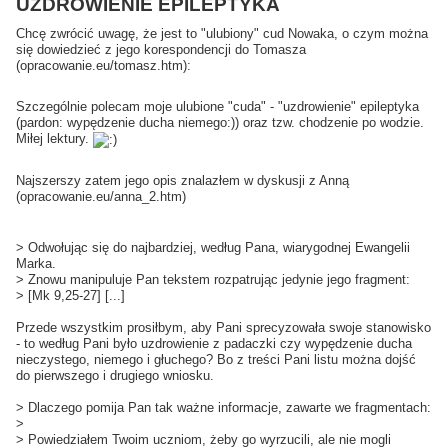
UZDROWIENIE EPILEPTYKA
Chcę zwrócić uwagę, że jest to "ulubiony" cud Nowaka, o czym można
się dowiedzieć z jego korespondencji do Tomasza
(opracowanie.eu/tomasz.htm):
Szczególnie polecam moje ulubione "cuda" - "uzdrowienie" epileptyka
(pardon: wypędzenie ducha niemego:)) oraz tzw. chodzenie po wodzie.
Miłej lektury.
Najszerszy zatem jego opis znalazłem w dyskusji z Anną
(opracowanie.eu/anna_2.htm)
> Odwołując się do najbardziej, według Pana, wiarygodnej Ewangelii
Marka.
> Znowu manipuluje Pan tekstem rozpatrując jedynie jego fragment:
> [Mk 9,25-27] [...]
Przede wszystkim prosiłbym, aby Pani sprecyzowała swoje stanowisko
- to według Pani było uzdrowienie z padaczki czy wypędzenie ducha
nieczystego, niemego i głuchego? Bo z treści Pani listu można dojść
do pierwszego i drugiego wniosku.
> Dlaczego pomija Pan tak ważne informacje, zawarte we fragmentach:
>
> Powiedziałem Twoim uczniom, żeby go wyrzucili, ale nie mogli