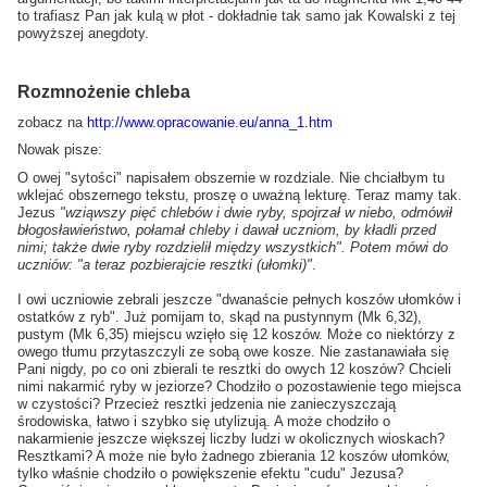
to trafiasz Pan jak kulą w płot - dokładnie tak samo jak Kowalski z tej
powyższej anegdoty.
Rozmnożenie chleba
zobacz na
http://www.opracowanie.eu
/anna_1.htm
Nowak pisze:
O owej "sytości" napisałem obszernie w rozdziale. Nie chciałbym tu
wklejać obszernego tekstu, proszę o uważną lekturę. Teraz mamy tak.
Jezus
"wziąwszy pięć chlebów i dwie ryby, spojrzał w niebo, odmówił
błogosławieństwo, połamał chleby i dawał uczniom, by kładli przed
nimi; także dwie ryby rozdzielił między wszystkich". Potem mówi do
uczniów: "a teraz pozbierajcie resztki (ułomki)"
.
I owi uczniowie zebrali jeszcze "dwanaście pełnych koszów ułomków i
ostatków z ryb". Już pomijam to, skąd na pustynnym (Mk 6,32),
pustym (Mk 6,35) miejscu wzięło się 12 koszów. Może co niektórzy z
owego tłumu przytaszczyli ze sobą owe kosze. Nie zastanawiała się
Pani nigdy, po co oni zbierali te resztki do owych 12 koszów? Chcieli
nimi nakarmić ryby w jeziorze? Chodziło o pozostawienie tego miejsca
w czystości? Przecież resztki jedzenia nie zanieczyszczają
środowiska, łatwo i szybko się utylizują. A może chodziło o
nakarmienie jeszcze większej liczby ludzi w okolicznych wioskach?
Resztkami? A może nie było żadnego zbierania 12 koszów ułomków,
tylko właśnie chodziło o powiększenie efektu "cudu" Jezusa?