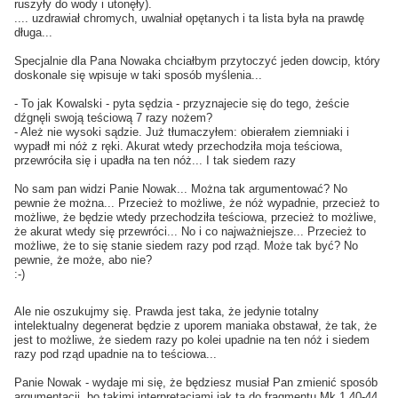
ruszyły do wody i utonęły).
.... uzdrawiał chromych, uwalniał opętanych i ta lista była na prawdę
długa...
Specjalnie dla Pana Nowaka chciałbym przytoczyć jeden dowcip, który
doskonale się wpisuje w taki sposób myślenia...
- To jak Kowalski - pyta sędzia - przyznajecie się do tego, żeście
dźgnęli swoją teściową 7 razy nożem?
- Ależ nie wysoki sądzie. Już tłumaczyłem: obierałem ziemniaki i
wypadł mi nóż z ręki. Akurat wtedy przechodziła moja teściowa,
przewróciła się i upadła na ten nóż... I tak siedem razy
No sam pan widzi Panie Nowak... Można tak argumentować? No
pewnie że można... Przecież to możliwe, że nóż wypadnie, przecież to
możliwe, że będzie wtedy przechodziła teściowa, przecież to możliwe,
że akurat wtedy się przewróci... No i co najważniejsze... Przecież to
możliwe, że to się stanie siedem razy pod rząd. Może tak być? No
pewnie, że może, abo nie?
:-)
Ale nie oszukujmy się. Prawda jest taka, że jedynie totalny
intelektualny degenerat będzie z uporem maniaka obstawał, że tak, że
jest to możliwe, że siedem razy po kolei upadnie na ten nóż i siedem
razy pod rząd upadnie na to teściowa...
Panie Nowak - wydaje mi się, że będziesz musiał Pan zmienić sposób
argumentacji, bo takimi interpretacjami jak ta do fragmentu Mk 1,40-44