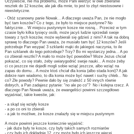
Oczywiście, nie ma problemu, może Pani wierzyć w owe zbieranie
resztek do 12 koszów, ale jak dla mnie, to jest to zbyt niestosowne i
nieestetyczne.
- Otóż szanowny panie Nowak... A dlaczego uważa Pan, że nie mogło
być tam koszów? Co z tego, że było to miejsce pustynne? No
faktycznie... W miejscu pustynnym kosze nie rosną... Przecież w tym
czasie było kilka tysięcy osób, może jacyś ludzie sprzedali swoje
towary z tych koszów, może wybierali się gdzieś z nimi? A tak na dobrą
sprawę to dlaczego Pan uważa, że musiało tam być 12 koszów? Jeśli
potrzebuje Pan wsypać 3 szklanki mąki do jakiegoś naczynia, to ile
Pan szklanek do tego potrzebuje? Trzy? Bo mi wystarczy jedna... A po
co zbierali resztki? A mało to może być powodów? Może Jezus chciał
pokazać, co się stało, żeby uwiarygodnić swoje nauki... A może żeby
ci co jeszcze nie dojedli mogli sobie wziąć jeszcze, albo wziąć na
zapas do domu... A może ktoś chciał dla konia (albo stada koni)? A jak
dobrze nam wiadomo, to dla konia może być nawet i suchy chleb... No
co? Złe powody? Pewnie dało by się znaleźć z 50 innych równie
dobrych, a Pan zadajesz pytanie: "no ale po co"? No i kolejna rzecz. A
dlaczego Pan Nowak uważa, że ewangeliści powinni szczegółowo
wyjaśniać, takie kwestie, jak:
- a skąd się wzięły kosze
- a po co oni to zbierali
- a jak to możliwe, że kosze znalazły się w miejscu pustynnym
A może powinni jeszcze koniecznie wyjaśnić:
- jak duże były te kosze, czy były takich samych rozmiarów
- czy było ich dokładnie 12, czy może było ich jeszcze więcej