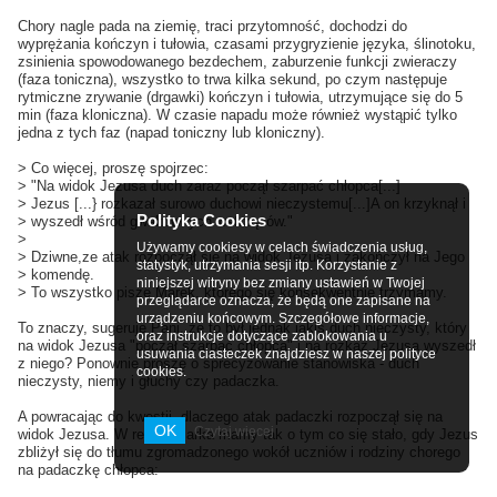
Chory nagle pada na ziemię, traci przytomność, dochodzi do
wyprężania kończyn i tułowia, czasami przygryzienie języka, ślinotoku,
zsinienia spowodowanego bezdechem, zaburzenie funkcji zwieraczy
(faza toniczna), wszystko to trwa kilka sekund, po czym następuje
rytmiczne zrywanie (drgawki) kończyn i tułowia, utrzymujące się do 5
min (faza kloniczna). W czasie napadu może również wystąpić tylko
jedna z tych faz (napad toniczny lub kloniczny).
> Co więcej, proszę spojrzec:
> "Na widok Jezusa duch zaraz począł szarpać chłopca[...]
> Jezus [...} rozkazał surowo duchowi nieczystemu[...]A on krzyknął i
Polityka Cookies
> wyszedł wśród gwałtownych wstrząsów."
>
Używamy cookiesy w celach świadczenia usług,
> Dziwne,ze atak rozpoczął się na widok Jezusa i zakończył na Jego
statystyk, utrzymania sesji itp. Korzystanie z
> komendę.
niniejszej witryny bez zmiany ustawień w Twojej
> To wszystko pisze Marek, którego się konsekwentnie trzymamy.
przeglądarce oznacza, że będą one zapisane na
urządzeniu końcowym. Szczegółowe informacje,
To znaczy, sugeruje Pani, że to był jednak jakiś duch nieczysty, który
oraz instrukcje dotyczące zablokowania u
na widok Jezusa "począł szarpać chłopca" i na rozkaz Jezusa wyszedł
usuwania ciasteczek znajdziesz w naszej polityce
z niego? Ponownie proszę o sprecyzowanie stanowiska - duch
cookies.
nieczysty, niemy i głuchy czy padaczka.
A powracając do kwestii, dlaczego atak padaczki rozpoczął się na
OK
Czytaj więcej
widok Jezusa. W relacji Marka mamy tak o tym co się stało, gdy Jezus
zbliżył się do tłumu zgromadzonego wokół uczniów i rodziny chorego
na padaczkę chłopca: