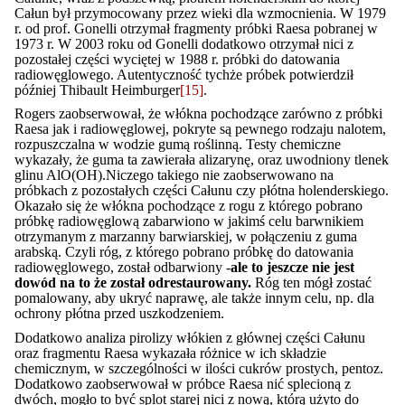
Całun był przymocowany przez wieki dla wzmocnienia. W 1979
r. od prof. Gonelli otrzymał fragmenty próbki Raesa pobranej w
1973 r. W 2003 roku od Gonelli dodatkowo otrzymał nici z
pozostałej części wyciętej w 1988 r. próbki do datowania
radiowęglowego. Autentyczność tychże próbek potwierdził
później Thibault Heimburger
[15]
.
Rogers zaobserwował, że włókna pochodzące zarówno z próbki
Raesa jak i radiowęglowej, pokryte są pewnego rodzaju nalotem,
rozpuszczalna w wodzie gumą roślinną. Testy chemiczne
wykazały, że guma ta zawierała alizarynę, oraz uwodniony tlenek
glinu AlO(OH).Niczego takiego nie zaobserwowano na
próbkach z pozostałych części Całunu czy płótna holenderskiego.
Okazało się że włókna pochodzące z rogu z którego pobrano
próbkę radiowęglową zabarwiono w jakimś celu barwnikiem
otrzymanym z marzanny barwiarskiej, w połączeniu z guma
arabską. Czyli róg, z którego pobrano próbkę do datowania
radiowęglowego, został odbarwiony -
ale to jeszcze nie jest
dowód na to że został odrestaurowany.
Róg ten mógł zostać
pomalowany, aby ukryć naprawę, ale także innym celu, np. dla
ochrony płótna przed uszkodzeniem.
Dodatkowo analiza pirolizy włókien z głównej części Całunu
oraz fragmentu Raesa wykazała różnice w ich składzie
chemicznym, w szczególności w ilości cukrów prostych, pentoz.
Dodatkowo zaobserwował w próbce Raesa nić splecioną z
dwóch, mogło to być splot starej nici z nową, którą użyto do