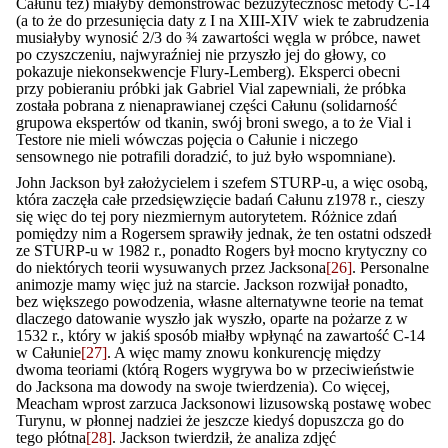
Całunu też) miałyby demonstrować bezużyteczność metody C-14
(a to że do przesunięcia daty z I na XIII-XIV wiek te zabrudzenia
musiałyby wynosić 2/3 do ¾ zawartości węgla w próbce, nawet
po czyszczeniu, najwyraźniej nie przyszło jej do głowy, co
pokazuje niekonsekwencje Flury-Lemberg). Eksperci obecni
przy pobieraniu próbki jak Gabriel Vial zapewniali, że próbka
została pobrana z nienaprawianej części Całunu (solidarność
grupowa ekspertów od tkanin, swój broni swego, a to że Vial i
Testore nie mieli wówczas pojęcia o Całunie i niczego
sensownego nie potrafili doradzić, to już było wspomniane).
John Jackson był założycielem i szefem STURP-u, a więc osobą,
która zaczęła całe przedsięwzięcie badań Całunu z1978 r., cieszy
się więc do tej pory niezmiernym autorytetem. Różnice zdań
pomiędzy nim a Rogersem sprawiły jednak, że ten ostatni odszedł
ze STURP-u w 1982 r., ponadto Rogers był mocno krytyczny co
do niektórych teorii wysuwanych przez Jacksona
[26]
. Personalne
animozje mamy więc już na starcie. Jackson rozwijał ponadto,
bez większego powodzenia, własne alternatywne teorie na temat
dlaczego datowanie wyszło jak wyszło, oparte na pożarze z w
1532 r., który w jakiś sposób miałby wpłynąć na zawartość C-14
w Całunie
[27]
. A więc mamy znowu konkurencję między
dwoma teoriami (którą Rogers wygrywa bo w przeciwieństwie
do Jacksona ma dowody na swoje twierdzenia). Co więcej,
Meacham wprost zarzuca Jacksonowi lizusowską postawę wobec
Turynu, w płonnej nadziei że jeszcze kiedyś dopuszcza go do
tego płótna
[28]
. Jackson twierdził, że analiza zdjęć