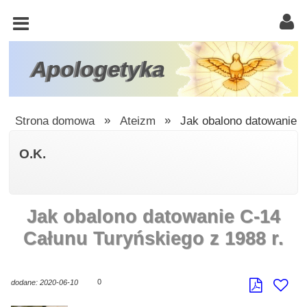
KOŚCIÓŁ
KATOLICKI
TRÓJCA
Apologetyka
ŚWIĘTA
RACJONALISTA
Strona domowa
»
Ateizm
»
Jak obalono datowanie C
ATEIZM
O.K.
ŚWIADKOWIE
JEHOWY
Jak obalono datowanie C-14
W
OBRONIE
Całunu Turyńskiego z 1988 r.
WIARY
INNE
0
dodane: 2020-06-10