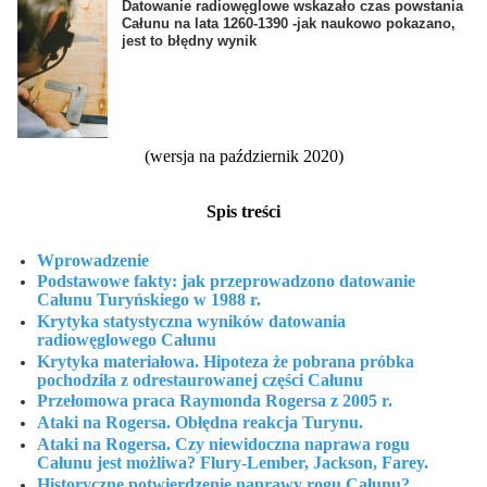
Datowanie radiowęglowe wskazało czas powstania
Całunu na lata 1260-1390 -jak naukowo pokazano,
jest to błędny wynik
(wersja na październik 2020)
Spis treści
Wprowadzenie
Podstawowe fakty: jak przeprowadzono datowanie
Całunu Turyńskiego w 1988 r.
Krytyka statystyczna wyników datowania
radiowęglowego Całunu
Krytyka materiałowa. Hipoteza że pobrana próbka
pochodziła z odrestaurowanej części Całunu
Przełomowa praca Raymonda Rogersa z 2005 r.
Ataki na Rogersa. Obłędna reakcja Turynu.
Ataki na Rogersa. Czy niewidoczna naprawa rogu
Całunu jest możliwa? Flury-Lember, Jackson, Farey.
Historyczne potwierdzenie naprawy rogu Całunu?