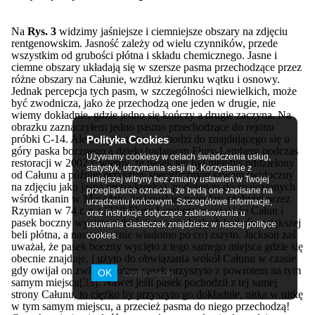
Na
Rys. 3
widzimy jaśniejsze i ciemniejsze obszary na zdjęciu
rentgenowskim. Jasność zależy od wielu czynników, przede
wszystkim od grubości płótna i składu chemicznego. Jasne i
ciemne obszary układają się w szersze pasma przechodzące przez
różne obszary na Całunie, wzdłuż kierunku wątku i osnowy.
Jednak percepcja tych pasm, w szczególności niewielkich, może
być zwodnicza, jako że przechodzą one jeden w drugie, nie
wiemy dokładnie, gdzie jedno się kończy a drugie zaczyna. Na
obrazku zaznaczyłem jedno pasmo przechodzące do rejonu
próbki C-14. Ale inne pasmo przechodzi do znajdującego się u
Polityka Cookies
góry paska bocznego a dzięki badaniom Flury-Lemberg podczas
Używamy cookiesy w celach świadczenia usług,
restoracji w 2002 r. wiemy, że pasek ten był niegdyś oddzielony
statystyk, utrzymania sesji itp. Korzystanie z
od Całunu a później przyszyty specyficznym szwem (widoczny
niniejszej witryny bez zmiany ustawień w Twojej
na zdjęciu jako jasna gruba kreska), podobnym do znalezionych
przeglądarce oznacza, że będą one zapisane na
wśród tkanin w Masadzie, żydowskiej twierdzy zdobytej przez
urządzeniu końcowym. Szczegółowe informacje,
Rzymian w 74 r. n.e.
[32]
! Flury-Lemberg uważała że Całun i
oraz instrukcje dotyczące zablokowania u
pasek boczny wycięto z dwóch przeciwległych końców większej
usuwania ciasteczek znajdziesz w naszej polityce
beli płótna, a następnie (nie wiadomo po co) zszyto. Jackson zaś
cookies.
uważał, że pasek boczny wycięto z tego samego miejsca gdzie się
obecnie znajduje, i użyto do obwiązania wokół Całunu w czasie
gdy owijał on zwłoki, potem pasek przyszyto z powrotem na tym
OK
Czytaj więcej
samym miejscu
[33]
. Nawet jeśli pasek pochodził z tej samej
strony Całunu, to ciężko by przyszyto go dokładnie, nitka w nitkę
w tym samym miejscu, a przecież pasma do niego przechodzą!