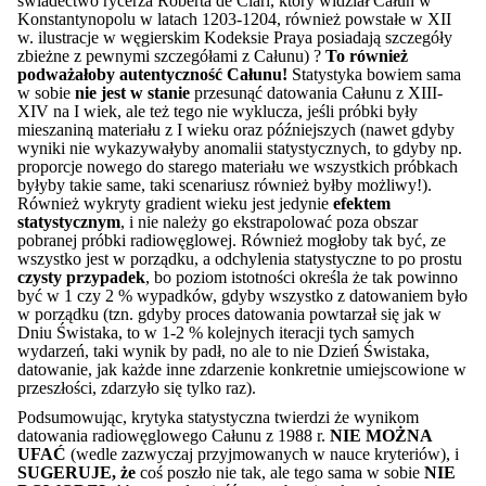
świadectwo rycerza Roberta de Clari, który widział Całun w
Konstantynopolu w latach 1203-1204, również powstałe w XII
w. ilustracje w węgierskim Kodeksie Praya posiadają szczegóły
zbieżne z pewnymi szczegółami z Całunu) ?
To również
podważałoby autentyczność Całunu!
Statystyka bowiem sama
w sobie
nie jest w stanie
przesunąć datowania Całunu z XIII-
XIV na I wiek, ale też tego nie wyklucza, jeśli próbki były
mieszaniną materiału z I wieku oraz późniejszych (nawet gdyby
wyniki nie wykazywałyby anomalii statystycznych, to gdyby np.
proporcje nowego do starego materiału we wszystkich próbkach
byłyby takie same, taki scenariusz również byłby możliwy!).
Również wykryty gradient wieku jest jedynie
efektem
statystycznym
, i nie należy go ekstrapolować poza obszar
pobranej próbki radiowęglowej. Również mogłoby tak być, ze
wszystko jest w porządku, a odchylenia statystyczne to po prostu
czysty przypadek
, bo poziom istotności określa że tak powinno
być w 1 czy 2 % wypadków, gdyby wszystko z datowaniem było
w porządku (tzn. gdyby proces datowania powtarzał się jak w
Dniu Świstaka, to w 1-2 % kolejnych iteracji tych samych
wydarzeń, taki wynik by padł, no ale to nie Dzień Świstaka,
datowanie, jak każde inne zdarzenie konkretnie umiejscowione w
przeszłości, zdarzyło się tylko raz).
Podsumowując, krytyka statystyczna twierdzi że wynikom
datowania radiowęglowego Całunu z 1988 r.
NIE MOŻNA
UFAĆ
(wedle zazwyczaj przyjmowanych w nauce kryteriów), i
SUGERUJE, że
coś poszło nie tak, ale tego sama w sobie
NIE