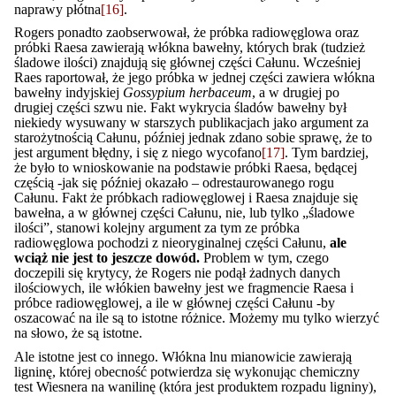
naprawy płótna
[16]
.
Rogers ponadto zaobserwował, że próbka radiowęglowa oraz
próbki Raesa zawierają włókna bawełny, których brak (tudzież
śladowe ilości) znajdują się głównej części Całunu. Wcześniej
Raes raportował, że jego próbka w jednej części zawiera włókna
bawełny indyjskiej
Gossypium herbaceum
, a w drugiej po
drugiej części szwu nie. Fakt wykrycia śladów bawełny był
niekiedy wysuwany w starszych publikacjach jako argument za
starożytnością Całunu, później jednak zdano sobie sprawę, że to
jest argument błędny, i się z niego wycofano
[17]
. Tym bardziej,
że było to wnioskowanie na podstawie próbki Raesa, będącej
częścią -jak się później okazało – odrestaurowanego rogu
Całunu. Fakt że próbkach radiowęglowej i Raesa znajduje się
bawełna, a w głównej części Całunu, nie, lub tylko „śladowe
ilości”, stanowi kolejny argument za tym ze próbka
radiowęglowa pochodzi z nieoryginalnej części Całunu,
ale
wciąż nie jest to jeszcze dowód.
Problem w tym, czego
doczepili się krytycy, że Rogers nie podął żadnych danych
ilościowych, ile włókien bawełny jest we fragmencie Raesa i
próbce radiowęglowej, a ile w głównej części Całunu -by
oszacować na ile są to istotne różnice. Możemy mu tylko wierzyć
na słowo, że są istotne.
Ale istotne jest co innego. Włókna lnu mianowicie zawierają
ligninę, której obecność potwierdza się wykonując chemiczny
test Wiesnera na wanilinę (która jest produktem rozpadu ligniny),