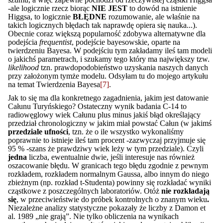
-ale logicznie rzecz biorąc
NIE JEST
to dowód na istnienie
Higgsa, to logicznie
BŁĘDNE
rozumowanie, ale właśnie na
takich logicznych błędach tak naprawdę opiera się nauka...).
Obecnie coraz większą popularność zdobywa alternatywne dla
podejścia
frequentist
, podejście bayesowskie, oparte na
twierdzeniu Bayesa. W podejściu tym zakładamy ileś tam modeli
o jakichś parametrach, i szukamy tego który ma największy tzw.
likelihood
tzn. prawdopodobieństwo uzyskania naszych danych
przy założonym tymże modelu. Odsyłam tu do mojego artykułu
na temat Twierdzenia Bayesa
[7]
.
Jak to się ma dla konkretnego zagadnienia, jakim jest datowanie
Całunu Turyńskiego? Ostateczny wynik badania C-14 to
radiowęglowy wiek Całunu plus minus jakiś błąd określający
przedział chronologiczny w jakim miał powstać Całun (w jakimś
przedziale ufności
, tzn. że o ile wszystko wykonaliśmy
poprawnie to istnieje ileś tam procent -zazwyczaj przyjmuje się
95 % -szans że prawdziwy wiek leży w tym przedziale). Czyli
jedna
liczba, ewentualnie dwie, jeśli interesuje nas również
oszacowanie błędu. W granicach tego błędu zgodnie z pewnym
rozkładem, rozkładem normalnym Gaussa, albo innym do niego
zbieżnym (np. rozkład t-Studenta) powinny się rozkładać wyniki
cząstkowe z poszczególnych laboratoriów. Otóż
nie rozkładają
się
, w przeciwieństwie do próbek kontrolnych o znanym wieku
.
Niezależne analizy statystyczne pokazały że liczby z Damon et
al. 1989 „nie grają”. Nie tylko obliczenia na wynikach