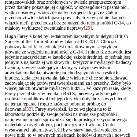
rentgenowskich oraz zrobionych w świetle przepuszczonym
przez tkaninę pokazuje jej ciągłość, w szczególności pasma nici,
wątku i osnowy, widoczne na tych zdjęciach (przez Całun
przechodzi wiele takich pasm powstałych ze wspólnie tkanych
wiązek nici), przechodzą bez zaburzeń do rejonu próbki C-14, co
miałoby wykluczać ewentualne naprawy
[29]
.
Hugh Farey z kolei był redaktorem naczelnym biuletynu British
Society of the Turin Shroud w latach 2013-2017. Chociaż
pobożny katolik, to jednak jest umiarkowanym sceptykiem,
głównie ze względu na trudności z C-14. I mimo iż z zawodu jest
jedynie nauczycielem w katolickiej szkole średniej, to jednak jest
jednym z najbardziej wnikliwych i krytycznie myślących badaczy
Całunu, zawsze szukającym dziury w całym swoistym
adwokatem diabła, otwarcie podchodzącym do wszystkich
hipotez, zadającym pytania, jakie wielu nie chce sobie zadawać,
zadowalając się gotowymi twierdzeniami za i przeciw. Żeby było
więcej takich otwarcie myślących ludzi… W każdym razie, kiedy
Farey przejął stery w redakcji BSTS, pierwszy artykuł jaki
osobiście opublikował był jego krytyką dotychczasowych teorii
na temat reparacji rogu z którego pobrano próbkę do
datowania
[30]
. Farey stwierdził, że ze względu na to iż
laboratoria podzieliły swoje próbki na mniejsze podpróbki
naprawa nie mogła sprowadzić się do prostego zszycia nowego
materiału z oryginalnym, pochodzącym z I wieku. Co do
wysuwanych alternatyw, jeśli by w stary materiał wpleciono
nowe nitki, to w pewnych miejscach końcówki starych i nowych