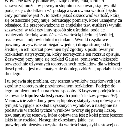
W efekcie każdy pomiar wykazuje odchylenia, które, o
zazwyczaj można w pewnym stopniu oszacować, stąd wyniki
podaje się z dodatkiem +/- podająca szacowana wartość błędu.
Gdy pomiarów jest N, to trzeba jakoś oszacować wartość, którą
się ostatecznie przyjmuje, odrzucając pomiary, które uznajemy za
odstające, źle przeprowadzone (z angielska tzw.
outliers
) wyniki
zazwyczaj w taki czy inny sposób się uśrednia, podając
ostatecznie średnią wartość z +/- wartością błędu tej średniej,
oszacowaną odpowiednimi metodami. Wyniki cząstkowe
powinny oczywiście odbiegać w jedną i druga stronę od tej
średniej, a ich rozrzut powinien być zgodny z postulowanym
rozkładem statystycznym, który teoretycznie ten rozrzut opisuje.
Zazwyczaj przyjmuje się rozkład Gaussa, ponieważ większość
powszechnie używanych teoretycznych rozkładów dla większej
ilości próbek jest matematycznie do niego zbieżna, upodabnia się
do niego.
I tu pojawia się problem, czy rozrzut wyników cząstkowych jest
zgodny z teoretycznie przyjmowanym rozkładem. Podejść do
tego problemu można na różne sposoby. Klasyczne podejście to
testowanie
hipotez statystycznych
(podejście tzw.
frequentist
).
Mianowicie zakładamy pewną hipotezę statystyczną mówiąca o
tym jak wygląda rozkład uzyskanych wyników, a następnie na
podstawie wartości tychże wyników tworzy się pewną liczbę,
tzw. statystykę testową, która opisywana jest z kolei przez jeszcze
jakiś inny rozkład. Następnie określamy jakie jest
prawdopodobieństwo uzyskania wartości statystyki testowej co