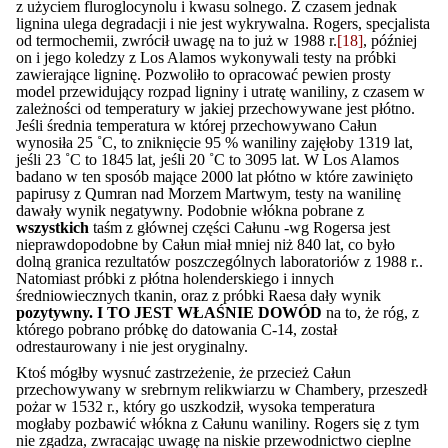
z użyciem fluroglocynolu i kwasu solnego. Z czasem jednak
lignina ulega degradacji i nie jest wykrywalna. Rogers, specjalista
od termochemii, zwrócił uwagę na to już w 1988 r.
[18]
, później
on i jego koledzy z Los Alamos wykonywali testy na próbki
zawierające ligninę. Pozwoliło to opracować pewien prosty
model przewidujący rozpad ligniny i utratę waniliny, z czasem w
zależności od temperatury w jakiej przechowywane jest płótno.
Jeśli średnia temperatura w której przechowywano Całun
wynosiła 25 ˚C, to zniknięcie 95 % waniliny zajęłoby 1319 lat,
jeśli 23 ˚C to 1845 lat, jeśli 20 ˚C to 3095 lat. W Los Alamos
badano w ten sposób mające 2000 lat płótno w które zawinięto
papirusy z Qumran nad Morzem Martwym, testy na wanilinę
dawały wynik negatywny. Podobnie włókna pobrane z
wszystkich
taśm z głównej części Całunu -wg Rogersa jest
nieprawdopodobne by Całun miał mniej niż 840 lat, co było
dolną granica rezultatów poszczególnych laboratoriów z 1988 r..
Natomiast próbki z płótna holenderskiego i innych
średniowiecznych tkanin, oraz z próbki Raesa dały wynik
pozytywny. I TO JEST WŁAŚNIE DOWÓD
na to, że róg, z
którego pobrano próbkę do datowania C-14, został
odrestaurowany i nie jest oryginalny.
Ktoś mógłby wysnuć zastrzeżenie, że przecież Całun
przechowywany w srebrnym relikwiarzu w Chambery, przeszedł
pożar w 1532 r., który go uszkodził, wysoka temperatura
mogłaby pozbawić włókna z Całunu waniliny. Rogers się z tym
nie zgadza, zwracając uwagę na niskie przewodnictwo cieplne