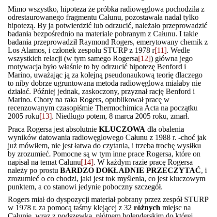
Mimo wszystko, hipoteza że próbka radiowęglowa pochodziła z
odrestaurowanego fragmentu Całunu, pozostawała nadal tylko
hipotezą. By ja potwierdzić lub odrzucić, należało przeprowadzić
badania bezpośrednio na materiale pobranym z Całunu. I takie
badania przeprowadził Raymond Rogers, emerytowany chemik z
Los Alamos, i członek zespołu STURP z 1978 r
[11]
. Wedle
wszystkich relacji (w tym samego Rogersa
[12]
) główna jego
motywacja było właśnie to by odrzucić hipotezę Benford i
Marino, uważając ją za kolejną pseudonaukową teorię dlaczego
to niby dobrze ugruntowana metoda radiowęglowa miałaby nie
działać. Później jednak, zaskoczony, przyznał rację Benford i
Marino. Chory na raka Rogers, opublikował pracę w
recenzowanym czasopiśmie Thermochimica Acta na początku
2005 roku
[13]
. Niedługo potem, 8 marca 2005 roku, zmarł.
Praca Rogersa jest absolutnie
KLUCZOWA
dla obalenia
wyników datowania radiowęglowego Całunu z 1988 r. -choć jak
już mówiłem, nie jest łatwa do czytania, i trzeba trochę wysiłku
by zrozumieć. Pomocne są w tym inne prace Rogersa, które on
napisał na temat Całunu
[14]
. W każdym razie pracę Rogersa
należy po prostu
BARDZO DOKŁADNIE PRZECZYTAĆ
, i
zrozumieć o co chodzi, jaki jest tok myślenia, co jest kluczowym
punktem, a co stanowi jedynie poboczny szczegół.
Rogers miał do dyspozycji materiał pobrany przez zespół STURP
w 1978 r. za pomocą taśmy klejącej z 32
różnych
miejsc na
Całunie, wraz z podszewką, płótnem holenderskim do której