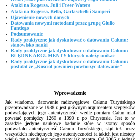
Ataki na Rogersa. Jull i Freer-Waters
Ataki na Rogersa. Bella, Garlaschelli i Samperi
Ujawnienie nowych danych
Datowania nowymi metodami przez grupę Giulio
Fantiego
Podsumowanie
Rady praktyczne jak dyskutować o datowaniu Całunu:
stanowisko nauki
Rady praktyczne jak dyskutować o datowaniu Całunu:
BŁĘDNE ARGUMENTY których należy unikać
Rady praktyczne jak dyskutować o datowaniu Całunu:
postulat że „Kościół powinien powtórzyć datowanie”
Wprowadzenie
Jak wiadomo, datowanie radiowęglowe Całunu Turyńskiego
przeprowadzone w 1988 r. jest głównym argumentem sceptyków
podważających jego autentyczność: wedle pomiaru Całun miał
powstać pomiędzy 1260 a 1390 r. po Chrystusie. Jest to w
zasadzie
jedyne
naukowe badanie które w istotny sposób
podważało autentyczność Całunu Turyńskiego, stąd też przez
wszystkich niechętnych jego autentyczności (a takich jest niestety
wielu) ten wynik jest powtarzany jak mantra. Od 2005 r. jednak