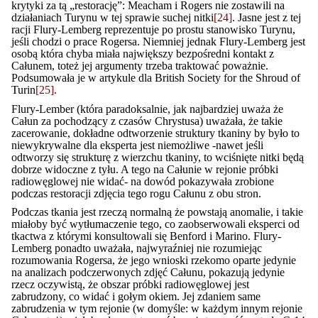
krytyki za tą „restorację”: Meacham i Rogers nie zostawili na
działaniach Turynu w tej sprawie suchej nitki
[24]
. Jasne jest z tej
racji Flury-Lemberg reprezentuje po prostu stanowisko Turynu,
jeśli chodzi o prace Rogersa. Niemniej jednak Flury-Lemberg jest
osobą która chyba miała największy bezpośredni kontakt z
Całunem, toteż jej argumenty trzeba traktować poważnie.
Podsumowała je w artykule dla British Society for the Shroud of
Turin
[25]
.
Flury-Lember (która paradoksalnie, jak najbardziej uważa że
Całun za pochodzący z czasów Chrystusa) uważała, że takie
zacerowanie, dokładne odtworzenie struktury tkaniny by było to
niewykrywalne dla eksperta jest niemożliwe -nawet jeśli
odtworzy się strukturę z wierzchu tkaniny, to wciśnięte nitki będą
dobrze widoczne z tyłu. A tego na Całunie w rejonie próbki
radiowęglowej nie widać- na dowód pokazywała zrobione
podczas restoracji zdjęcia tego rogu Całunu z obu stron.
Podczas tkania jest rzeczą normalną że powstają anomalie, i takie
miałoby być wytłumaczenie tego, co zaobserwowali eksperci od
tkactwa z którymi konsultowali się Benford i Marino. Flury-
Lemberg ponadto uważała, najwyraźniej nie rozumiejąc
rozumowania Rogersa, że jego wnioski rzekomo oparte jedynie
na analizach podczerwonych zdjęć Całunu, pokazują jedynie
rzecz oczywistą, że obszar próbki radiowęglowej jest
zabrudzony, co widać i gołym okiem. Jej zdaniem same
zabrudzenia w tym rejonie (w domyśle: w każdym innym rejonie