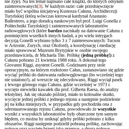
nie żyje). Na ten temat napisano całe książki, do których odsyłam
zainteresowanych
[3]
. W każdym razie: całe przedsięwzięcie
miało być wspólna inicjatywą Kustosza Całunu, Archidiecezji
Turyńskiej (którą wówczas kierował kardynał Anastasio
Ballestrero, a jego doradcą naukowym był prof. Luigi Gonella z
Politechniki Turyńskiej) i zainteresowanych laboratoriów
radiowęglowych (które
bardzo
naciskały na datowanie Całunu z
pominięciem wszelkich innych badań, a po wielu intrygach
decyzją Gonelli wybrano tylko 3 z 7 zainteresowanych: Tucson
w Arizonie, Zurych, oraz Oksford), a koordynację i mediację
miało sprawować Muzeum Brytyjskie w osobie swojego
przedstawiciela, dr Michaela Tite. Próbkę (
jedną próbkę!)
z
Całunu pobrano 21 kwietnia 1988 roku. A dokonał tego
Giovanni Riggi, asystent Gonelli. Godzinami przy stole
operacyjnym, na którym rozłożono Całun, zastanawiano się gdzie
wyciąć próbki do datowania radiowęglowego (bo wcześniej tego
nie ustalono!), aż wreszcie się zdecydowano, Riggi wyciął pasek
z lewego górnego rogu Całunu, gdzie wcześniej w 1973 r.
wycięto niewielki kawałek dla prof. Gilberta Raesa, do analizy
tekstylnej. Jak się okazało później, miało to kolosalne skutki,
wycięcie jednej próbki z jednego rejonu a następnie podzielenie
jej na kilka mniejszych, w przypadku gdy pochodziła ona z
odrestaurowanego rejonu Całunu, powodowało że
wszystkie
wyniki z wszystkich laboratoriów były obarczone tym samym
błędem, co można by uniknąć gdyby próbki pobrano z kilku
obszarów. Riggi następnie podzielił pobraną próbkę, zachowując
połowę oraz wycięte brzegi jako rezerwę, a drugą połowę