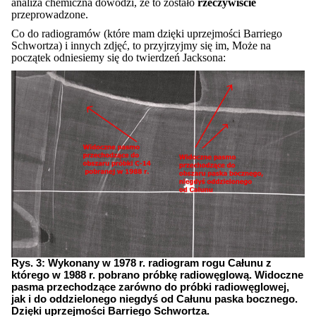
analiza chemiczna dowodzi, że to zostało
rzeczywiście
przeprowadzone.
Co do radiogramów (które mam dzięki uprzejmości Barriego
Schwortza) i innych zdjęć, to przyjrzyjmy się im, Może na
początek odniesiemy się do twierdzeń Jacksona:
Rys. 3: Wykonany w 1978 r. radiogram rogu Całunu z
którego w 1988 r. pobrano próbkę radiowęglową. Widoczne
pasma przechodzące zarówno do próbki radiowęglowej,
jak i do oddzielonego niegdyś od Całunu paska bocznego.
Dzięki uprzejmości Barriego Schwortza.