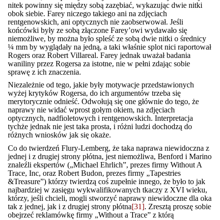
nitek powinny się między sobą zazębiać, wykazując dwie nitki
obok siebie. Farey niczego takiego ani na zdjęciach
rentgenowskich, ani optycznych nie zaobserwował. Jeśli
końcówki były ze sobą złączone Farey’owi wydawało się
niemożliwe, by można było spleść ze sobą dwie nitki o średnicy
¼ mm by wyglądały na jedną, a taki właśnie splot nici raportował
Rogers oraz Robert Villareal. Farey jednak uważał badania
waniliny przez Rogersa za istotne, nie w pełni zdając sobie
sprawę z ich znaczenia.
Niezależnie od tego, jakie były motywacje przedstawionych
wyżej krytyków Rogersa, do ich argumentów trzeba się
merytorycznie odnieść. Odwołują się one głównie do tego, że
naprawy nie widać wprost gołym okiem, na zdjęciach
optycznych, nadfioletowych i rentgenowskich. Interpretacja
tychże jednak nie jest taka prosta, i różni ludzi dochodzą do
różnych wniosków jak się okaże.
Co do twierdzeń Flury-Lemberg, że taka naprawa niewidoczna z
jednej i z drugiej strony płótna, jest niemożliwa, Benford i Marino
znaleźli ekspertów („Michael Ehrlich”, prezes firmy Without A
Trace, Inc, oraz Robert Budon, prezes firmy „Tapestries
&Treasure”) którzy twierdzą coś zupełnie innego, że było to jak
najbardziej w zasięgu wykwalifikowanych tkaczy z XVI wieku,
którzy, jeśli chcieli, mogli stworzyć naprawy niewidoczne dla oka
tak z jednej, jak i z drugiej strony płótna
[31]
. Zresztą proszę sobie
obejrzeć reklamówkę firmy „Without a Trace” z którą