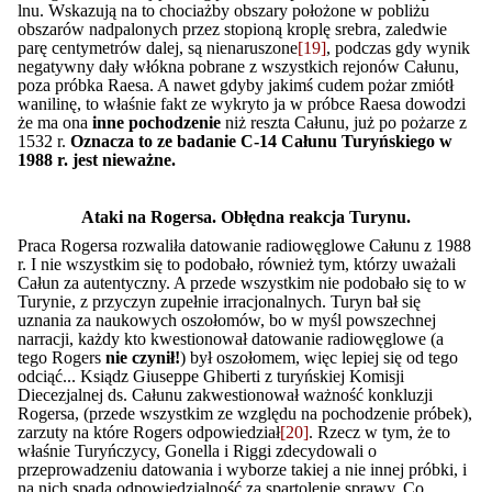
lnu. Wskazują na to chociażby obszary położone w pobliżu
obszarów nadpalonych przez stopioną kroplę srebra, zaledwie
parę centymetrów dalej, są nienaruszone
[19]
, podczas gdy wynik
negatywny dały włókna pobrane z wszystkich rejonów Całunu,
poza próbka Raesa. A nawet gdyby jakimś cudem pożar zmiótł
wanilinę, to właśnie fakt ze wykryto ja w próbce Raesa dowodzi
że ma ona
inne pochodzenie
niż reszta Całunu, już po pożarze z
1532 r.
Oznacza to ze badanie C-14 Całunu Turyńskiego w
1988 r. jest nieważne.
Ataki na Rogersa. Obłędna reakcja Turynu.
Praca Rogersa rozwaliła datowanie radiowęglowe Całunu z 1988
r. I nie wszystkim się to podobało, również tym, którzy uważali
Całun za autentyczny. A przede wszystkim nie podobało się to w
Turynie, z przyczyn zupełnie irracjonalnych. Turyn bał się
uznania za naukowych oszołomów, bo w myśl powszechnej
narracji, każdy kto kwestionował datowanie radiowęglowe (a
tego Rogers
nie czynił!
) był oszołomem, więc lepiej się od tego
odciąć... Ksiądz Giuseppe Ghiberti z turyńskiej Komisji
Diecezjalnej ds. Całunu zakwestionował ważność konkluzji
Rogersa, (przede wszystkim ze względu na pochodzenie próbek),
zarzuty na które Rogers odpowiedział
[20]
. Rzecz w tym, że to
właśnie Turyńczycy, Gonella i Riggi zdecydowali o
przeprowadzeniu datowania i wyborze takiej a nie innej próbki, i
na nich spada odpowiedzialność za spartolenie sprawy. Co