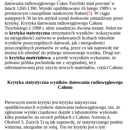
datowania radiowęglowego Całun Turyński miał powstać w
latach 1260-1390. Wyniki opublikowano 16 lutego 1989 r. w
prestiżowym czasopiśmie naukowym Nature
[5]
. W ciągu
następnych 30 lat ten artykuł został dosłownie zmiażdżony przez
krytykę. Krytyka datowania radiowęglowego Całunu
Turyńskiego z 1988 r. idzie zasadniczo dwoma torami. Jeden tor
to
krytyka statystyczna
otrzymanych wyników: wskazywanie
na niezgodności zarówno w podawanych liczbach odnośnie
wyników poszczególnych datowań, jak i niezgodności
poszczególnych pomiarów ze sobą, przez co tak naprawdę nie
można ich uśrednić do jednego sensownego wyniku. Drugi tor:
to
krytyka materiałowa
, a przede wszystkim wykazanie, że
pobrano próbka pochodziła nie z oryginalnej, lecz
odrestaurowanej przy użyciu nowych materiałów, części Całunu.
Krytyka statystyczna wyników datowania radiowęglowego
Całunu
Pierwszym torem krytyki jest krytyka statystyczna
opublikowanych wyników datowania radiowęglowego, tzn. że
zgłoszone wyniki cząstkowe (każde z laboratoriów wykonało
kilka pomiarów na swoich próbkach z Całunu: Arizona 4,
Oksford 3, Zurych 5) są tak naprawdę, ze statystycznego punktu
widzenia, niezgodne ze sobą. Ten tor krytyki jest o tyle