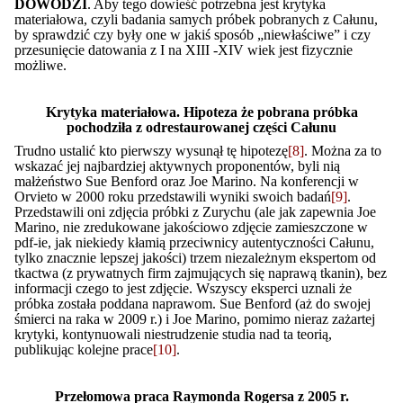
DOWODZI
. Aby tego dowieść potrzebna jest krytyka
materiałowa, czyli badania samych próbek pobranych z Całunu,
by sprawdzić czy były one w jakiś sposób „niewłaściwe” i czy
przesunięcie datowania z I na XIII -XIV wiek jest fizycznie
możliwe.
Krytyka materiałowa. Hipoteza że pobrana próbka
pochodziła z odrestaurowanej części Całunu
Trudno ustalić kto pierwszy wysunął tę hipotezę
[8]
. Można za to
wskazać jej najbardziej aktywnych proponentów, byli nią
małżeństwo Sue Benford oraz Joe Marino. Na konferencji w
Orvieto w 2000 roku przedstawili wyniki swoich badań
[9]
.
Przedstawili oni zdjęcia próbki z Zurychu (ale jak zapewnia Joe
Marino, nie zredukowane jakościowo zdjęcie zamieszczone w
pdf-ie, jak niekiedy kłamią przeciwnicy autentyczności Całunu,
tylko znacznie lepszej jakości) trzem niezależnym ekspertom od
tkactwa (z prywatnych firm zajmujących się naprawą tkanin), bez
informacji czego to jest zdjęcie. Wszyscy eksperci uznali że
próbka została poddana naprawom. Sue Benford (aż do swojej
śmierci na raka w 2009 r.) i Joe Marino, pomimo nieraz zażartej
krytyki, kontynuowali niestrudzenie studia nad ta teorią,
publikując kolejne prace
[10]
.
Przełomowa praca Raymonda Rogersa z 2005 r.