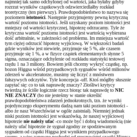
najmniej tak samo odchylonej od wartości, jaka byłaby gdyby
rozrzut wyników cząstkowych odzwierciedlałby rozkład
teoretyczny (ten pierwszy). Prawdopodobieństwo to nazywa się
poziomem
istotności
. Następnie przyjmujemy pewną krytyczną
wartość poziomu istotności. Jeśli uzyskany poziom istotności jest
mniejszy od wartości krytycznej, hipotezę odrzucamy. Tyle że
krytyczna wartość poziomu istotności jest wartością wybierana
dość arbitralnie, w zależności od problemu. Im mniejsza wartość
tym ciężej odrzucić hipotezę wyjściową. W większości badań
gdzie wyników jest niewiele, przyjmuje się 5 %, ale czasem
przyjmuje się 1 %, a w fizyce cząstek elementarnych słynne 5
sigma, oznaczające odchylenie od rozkładu statystyki testowej
rzędu 1 na 3 miliony. Bowiem jeśli chcemy wykryć cząstkę, np.
bozon Higgsa wśród przypadkowych sygnałów wśród milionów
zderzeń w akceleratorze, musimy się liczyć z mnóstwem
fałszywych odczytów. Tyle koncepcja -uff. Ktoś mógłby słusznie
zapytać się: co to tak naprawdę znaczy? Złośliwi krytycy
twierdzą że ściśle logicznie rzecz biorąc tak naprawdę to
NIC
NIE ZNACZY
(bo nie jesteśmy w stanie określić
prawdopodobieństwa zdarzeń jednokrotnych, tzn. że wyniki
pojedynczego eksperymentu dadzą nam taki poziom istotności -
albo że nasz Wszechświat w ogóle zaistniał). Niemniej jednak
niski poziom istotności jest wskazówką, że naszej wyjściowej
hipotezie
nie należy ufać
-co może być i dobrą wiadomością (nie
należy ufać hipotezie że sygnał zgodny ze spodziewanym
sygnałem od cząstki Higgsa jest wynikiem przypadkowego
szumu, a więc zapewne pochodzi od rzeczywistej cząstki Higgsa