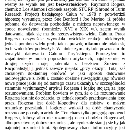
wiemy że wynik ten jest
bezwartościowy
: Raymond Rogers,
chemik z Los Alamos i członek zespołu STURP (Shroud of Turin
Research Project) badającego Całun w 1978 r. potwierdził
hipotezę wysuniętą przez Sue Benford i Joe Marino, iż próbka
pobrana do datowania pochodziła z miejsca naprawionego w
epoce nowożytnej (pomiędzy XVI a XIX w.), zatem wynik
datowania nijak się ma do rzeczywistego wieku Całunu. Praca
Rogersa oczywiście wywołała wściekłe reakcje niektórych,
jednak pomimo wielu prób, tak naprawdę
nikomu
nie udało się
tych wniosków podważyć. W niniejszym artykule powracam do
tematyki datowania Całunu Turyńskiego. Poruszyłem to
zagadnienie w moich poprzednich artykułach, najobszerniej w
drugiej części mojej polemiki z Leszkiem Żukiem z
Racjonalisty
[1]
, jednak zawsze niejako „przy okazji”. Tutaj zaś
chciałbym dokładniej omówić w jaki sposób datowanie
radiowęglowe z 1988 r. zostało obalone (uwzględniając również
nowe prace jakie się od tamtego czasu ukazały), w szczególności
starannie wytłumaczyć artykuł Rogersa i logikę stojącą za jego
rozumowaniem. Problem bowiem w tym, że o ile rozumowanie
Rogersa jest nie do zdarcia, to jednak sposób przedstawienia jego
przez Rogersa jest dość kłopotliwy dla misiów o małym
rozumku: przesłanki i logiczne wnioski są dość chaotycznie
rozrzucone po całym artykule. Ten chaos tylko potęgują oponenci
Rogersa, którzy albo nie rozumieją o co chodziło Rogersowi,
albo przeciwnie, dobrze rozumieją, ale cynicznie starają się by jak
najmniej rozumieli inni. Spotęgowany chaos informacyjny jest