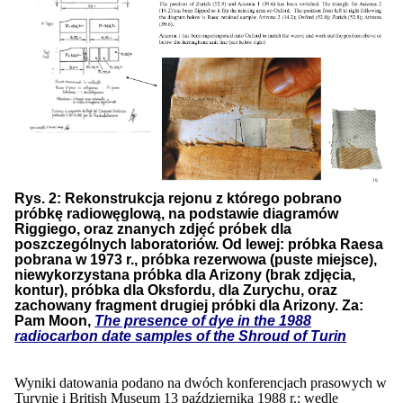
Rys. 2: Rekonstrukcja rejonu z którego pobrano
próbkę radiowęglową, na podstawie diagramów
Riggiego, oraz znanych zdjęć próbek dla
poszczególnych laboratoriów. Od lewej: próbka Raesa
pobrana w 1973 r., próbka rezerwowa (puste miejsce),
niewykorzystana próbka dla Arizony (brak zdjęcia,
kontur), próbka dla Oksfordu, dla Zurychu, oraz
zachowany fragment drugiej próbki dla Arizony.
Za:
Pam Moon,
T
h
e presence of dye in the 1988
radiocarbon date samples of the Shroud of Turin
Wyniki datowania podano na dwóch konferencjach prasowych w
Turynie i British Museum 13 października 1988 r.: wedle