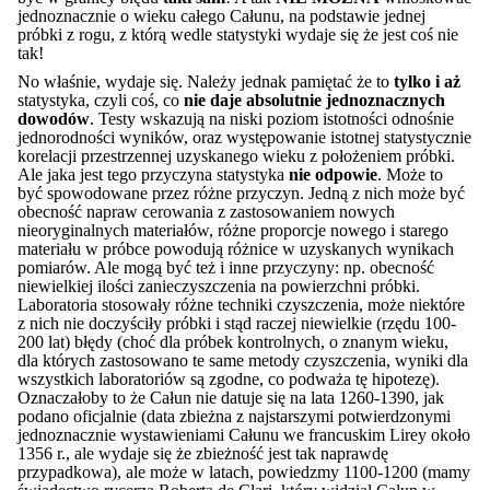
jednoznacznie o wieku całego Całunu, na podstawie jednej
próbki z rogu, z którą wedle statystyki wydaje się że jest coś nie
tak!
No właśnie, wydaje się. Należy jednak pamiętać że to
tylko i aż
statystyka, czyli coś, co
nie daje absolutnie jednoznacznych
dowodów
. Testy wskazują na niski poziom istotności odnośnie
jednorodności wyników, oraz występowanie istotnej statystycznie
korelacji przestrzennej uzyskanego wieku z położeniem próbki.
Ale jaka jest tego przyczyna statystyka
nie odpowie
. Może to
być spowodowane przez różne przyczyn. Jedną z nich może być
obecność napraw cerowania z zastosowaniem nowych
nieoryginalnych materiałów, różne proporcje nowego i starego
materiału w próbce powodują różnice w uzyskanych wynikach
pomiarów. Ale mogą być też i inne przyczyny: np. obecność
niewielkiej ilości zanieczyszczenia na powierzchni próbki.
Laboratoria stosowały różne techniki czyszczenia, może niektóre
z nich nie doczyściły próbki i stąd raczej niewielkie (rzędu 100-
200 lat) błędy (choć dla próbek kontrolnych, o znanym wieku,
dla których zastosowano te same metody czyszczenia, wyniki dla
wszystkich laboratoriów są zgodne, co podważa tę hipotezę).
Oznaczałoby to że Całun nie datuje się na lata 1260-1390, jak
podano oficjalnie (data zbieżna z najstarszymi potwierdzonymi
jednoznacznie wystawieniami Całunu we francuskim Lirey około
1356 r., ale wydaje się że zbieżność jest tak naprawdę
przypadkowa), ale może w latach, powiedzmy 1100-1200 (mamy