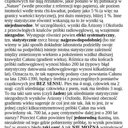
cząstkowych nie dają rezultatów, jakie podano w tej publikacji w
„Nature” (wedle procedur z referencji tego papieru), ale poziom
istotności wedle testu chi-kwadrat, podany jako 5 % (a więc na
granicy wartości krytycznej), jest dużo mniejszy, bliżej 1 %. Inne
testy statystyczne również wskazują na to że wyniki są
niejednorodne
. W szczególności, wyniki dla Arizony i Oksfordu
z przeciwległych krańców próbki radiowęglowej, są wzajemnie
niezgodne
. Występuje również pewien
efekt systematyczny
,
tzn.
statystycznie
rzecz biorąc
najprawdopodobniej
(bo nie
wiemy w jaki sposób dokładnie laboratoria podzieliły swoje
próbki na podpróbki) istnieje istotna statystycznie zależność
między zmierzonym wiekiem a położeniem wzdłuż dłuższej
krawędzi Całunu (gradient wieku). Różnica na obu końcach
próbki radiowęglowej wynosi blisko 200 lat (typowy błąd
statystyczny datowania radiowęglowego wynosi kilkadziesiąt
lat). Oznacza to, że tak naprawdę podany czas powstania Całunu
na lata 1260-1390, będący średnia z poszczególnych pomiarów
cząstkowych jest
BEZ SENSU
. Pies ma 4 nogi, człowiek ma 2
nogi -czyli uśredniając człowieka z psem, ssak ma średnio 3 nogi.
To ma taki sam sens (czyli
żaden
) jak uśrednianie statystycznie
niezgodnych wyników Arizony i Oxfordu. Również obecność
gradientu wieku sugeruje że coś jest nie tak. Jak to jest, że w
jednej części kilkucentymetrowej próbki Całun ma wiek
powiedzmy ok. 700 lat, a parę centymetrów dalej jest o 200 lat
starszy? Przecież Całun powinien być
jednorodną
tkaniną, tzn.
niezależnie od tego gdzie pobierzemy próbkę, to wynik powinien
być w granicy błędu
taki sam
! A tak
NIE MOŻNA
wnioskować