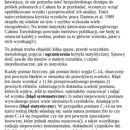
łatwiejszy, że nie potrzeba mieć bezpośredniego dostępu do
próbek pobranych z Całunu by je przebadać, wystarczy wziąć
opublikowane wyniki i przeprowadzić ich analizę. Toteż
najwcześniejsza krytyka wyników pracy Damon et al. 1989
skupiła się właśnie na tym -i szybko wykazała wiele
niezgodności. Na temat statystyki datowania radiowęglowego
Całunu Turyńskiego powstało mnóstwo publikacji, nie będę tu
omawiał każdej z osobna, podam za to główne wnioski, jakie z
nich wynikają
[6]
.
Tu jednak trzeba objaśnić kilka spraw, przede wszystkim
metodologię pojęcia i
ograniczenia
krytyki statystycznej. Sprawy
dość zawiłe dla misiów o małym rozumku, i często
niejednoznaczne, jak to statystyka.
Każdy pomiar fizyczny, jak pomiar ilości węgla C-14, obarczony
jest pewnym błędem w stosunku do prawdziwej wartości. Błąd
ten może wynikać z 1) źle przeprowadzonego pomiaru 2)
pewnych efektów zaburzających dokładna wartość pomiaru,
których wpływ, jeśli to możliwe, należałoby oszacować i odjąć
od wyniku (
błąd systematyczny
) 3) samej niepewności pomiaru
wywołanego przez wiele nieznanych czynników, działających
losowo (
błąd statystyczny
). W przypadku pomiaru C-14 na ten
trzeci rodzaj błędu składają się: sama natura pomiaru (bo to czy
atom C-14 się rozpadnie czy nie jest pewnym zjawiskiem
losowym, które jednak można oszacować), a także wszelkiego
rodzaju niepewności instrumentalne, dokładność czujników itd.