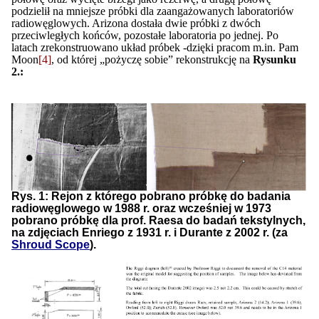
podzielił na mniejsze próbki dla zaangażowanych laboratoriów
radiowęglowych. Arizona dostała dwie próbki z dwóch
przeciwległych końców, pozostałe laboratoria po jednej. Po
latach zrekonstruowano układ próbek -dzięki pracom m.in. Pam
Moon
[4]
, od której „pożyczę sobie” rekonstrukcję na
Rysunku
2.:
Rys. 1: Rejon z którego pobrano próbkę do badania
radiowęglowego w 1988 r. oraz wcześniej w 1973
pobrano próbkę dla prof. Raesa do badań tekstylnych,
na zdjęciach Enriego z 1931 r. i Durante z 2002 r. (za
S
hrou
d Scope
).