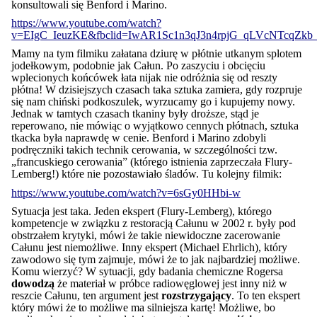
konsultowali się Benford i Marino.
https://www.youtube.com/watch?
v=EIgC_IeuzKE&fbclid=IwAR1Sc1n3qJ3n4rpjG_qLVcNTcqZk
Mamy na tym filmiku załatana dziurę w płótnie utkanym splotem
jodełkowym, podobnie jak Całun. Po zaszyciu i obcięciu
wplecionych końcówek łata nijak nie odróżnia się od reszty
płótna! W dzisiejszych czasach taka sztuka zamiera, gdy rozpruje
się nam chiński podkoszulek, wyrzucamy go i kupujemy nowy.
Jednak w tamtych czasach tkaniny były droższe, stąd je
reperowano, nie mówiąc o wyjątkowo cennych płótnach, sztuka
tkacka była naprawdę w cenie. Benford i Marino zdobyli
podręczniki takich technik cerowania, w szczególności tzw.
„francuskiego cerowania” (którego istnienia zaprzeczała Flury-
Lemberg!) które nie pozostawiało śladów. Tu kolejny filmik:
https://www.youtube.com/watch?v=6sGy0HHbi-w
Sytuacja jest taka. Jeden ekspert (Flury-Lemberg), którego
kompetencje w związku z restoracją Całunu w 2002 r. były pod
obstrzałem krytyki, mówi że takie niewidoczne zacerowanie
Całunu jest niemożliwe. Inny ekspert (Michael Ehrlich), który
zawodowo się tym zajmuje, mówi że to jak najbardziej możliwe.
Komu wierzyć? W sytuacji, gdy badania chemiczne Rogersa
dowodzą
że materiał w próbce radiowęglowej jest inny niż w
reszcie Całunu, ten argument jest
rozstrzygający
. To ten ekspert
który mówi że to możliwe ma silniejsza kartę! Możliwe, bo