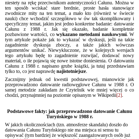
niestety na rękę przeciwnikom autentyczności Całunu. Można w
ten sposób wciskać stare brednie, proste hasła stanowiące
zwodnicze mity na ten temat, a mało kto (również w świecie
nauki) chce wchodzić szczegółowo w ów tak skomplikowany i
specyficzny temat, jakim jest jedno konkretne badanie: datowanie
Całunu z 1988 r. Jak się okazało, badanie kompletnie
pozbawione wartości, co
wykazano metodami naukowymi
. W
tym artykule pokaże jak to wykazać w dyskusji, jeśli na takie
zagadnienie dyskusja zboczy, a także jakich wówczas
argumentów unikać. Niewykluczone, że w kolejnych wersjach
tego artykułu będę to zagadnienie rozwijać, dodawać nowy
materiał, o ile pojawią się nowe istotne doniesienia. O datowaniu
Całunu z 1988 r. napisano grube książki, ja tutaj przedstawiam
tylko to, co jest naprawdę
najistotniejsze
.
Zacznijmy jednak od kwestii podstawowej, mianowicie jak
przeprowadzono datowanie radiowęglowe Całunu w 1988 r. O
samej metodzie zakładam że Czytelnik wie mniej więcej o co
chodzi, przynajmniej na poziomie opisanym w Wikipedii
[2]
.
Podstawowe fakty: jak przeprowadzono datowanie Całunu
Turyńskiego w 1988 r.
W jakich okolicznościach (tzn. atmosferze skandalu) doszło do
datowania Całunu Turyńskiego nie ma miejsca ni sensu tu
opisywać (tym bardziej że większość zaangażowanych osób już