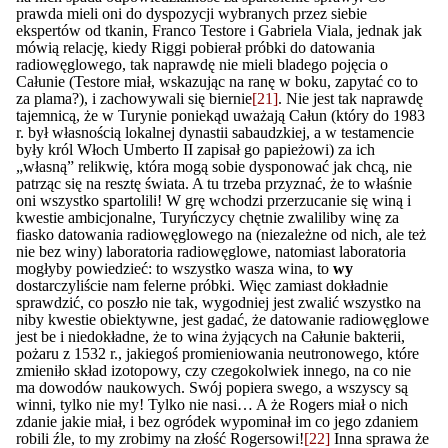
prawda mieli oni do dyspozycji wybranych przez siebie
ekspertów od tkanin, Franco Testore i Gabriela Viala, jednak jak
mówią relację, kiedy Riggi pobierał próbki do datowania
radiowęglowego, tak naprawdę nie mieli bladego pojęcia o
Całunie (Testore miał, wskazując na ranę w boku, zapytać co to
za plama?), i zachowywali się biernie
[21]
. Nie jest tak naprawdę
tajemnicą, że w Turynie poniekąd uważają Całun (który do 1983
r. był własnością lokalnej dynastii sabaudzkiej, a w testamencie
były król Włoch Umberto II zapisał go papieżowi) za ich
„własną” relikwię, która mogą sobie dysponować jak chcą, nie
patrząc się na resztę świata. A tu trzeba przyznać, że to właśnie
oni wszystko spartolili! W grę wchodzi przerzucanie się winą i
kwestie ambicjonalne, Turyńczycy chętnie zwaliliby winę za
fiasko datowania radiowęglowego na (niezależne od nich, ale też
nie bez winy) laboratoria radiowęglowe, natomiast laboratoria
mogłyby powiedzieć: to wszystko wasza wina, to
wy
dostarczyliście nam felerne próbki. Więc zamiast dokładnie
sprawdzić, co poszło nie tak, wygodniej jest zwalić wszystko na
niby kwestie obiektywne, jest gadać, że datowanie radiowęglowe
jest be i niedokładne, że to wina żyjących na Całunie bakterii,
pożaru z 1532 r., jakiegoś promieniowania neutronowego, które
zmieniło skład izotopowy, czy czegokolwiek innego, na co nie
ma dowodów naukowych. Swój popiera swego, a wszyscy są
winni, tylko nie my! Tylko nie nasi… A że Rogers miał o nich
zdanie jakie miał, i bez ogródek wypominał im co jego zdaniem
robili źle, to my zrobimy na złość Rogersowi!
[22]
Inna sprawa że