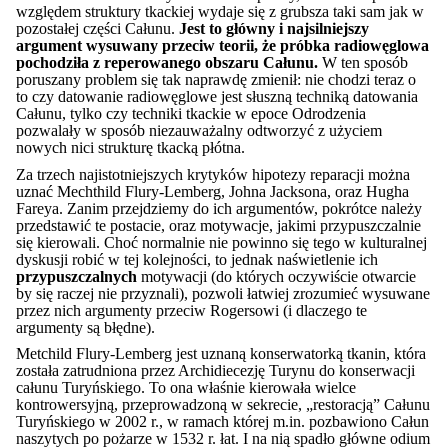
względem struktury tkackiej wydaje się z grubsza taki sam jak w
pozostałej części Całunu.
Jest to główny i najsilniejszy
argument wysuwany przeciw teorii, że próbka radiowęglowa
pochodziła z reperowanego obszaru Całunu.
W ten sposób
poruszany problem się tak naprawdę zmienił: nie chodzi teraz o
to czy datowanie radiowęglowe jest słuszną techniką datowania
Całunu, tylko czy techniki tkackie w epoce Odrodzenia
pozwalały w sposób niezauważalny odtworzyć z użyciem
nowych nici strukturę tkacką płótna.
Za trzech najistotniejszych krytyków hipotezy reparacji można
uznać Mechthild Flury-Lemberg, Johna Jacksona, oraz Hugha
Fareya. Zanim przejdziemy do ich argumentów, pokrótce należy
przedstawić te postacie, oraz motywacje, jakimi przypuszczalnie
się kierowali. Choć normalnie nie powinno się tego w kulturalnej
dyskusji robić w tej kolejności, to jednak naświetlenie ich
przypuszczalnych
motywacji (do których oczywiście otwarcie
by się raczej nie przyznali), pozwoli łatwiej zrozumieć wysuwane
przez nich argumenty przeciw Rogersowi (i dlaczego te
argumenty są błędne).
Metchild Flury-Lemberg jest uznaną konserwatorką tkanin, która
została zatrudniona przez Archidiecezję Turynu do konserwacji
całunu Turyńskiego. To ona właśnie kierowała wielce
kontrowersyjną, przeprowadzoną w sekrecie, „restoracją” Całunu
Turyńskiego w 2002 r., w ramach której m.in. pozbawiono Całun
naszytych po pożarze w 1532 r. łat. I na nią spadło główne odium