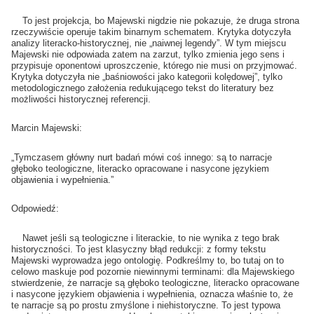
To jest projekcja, bo Majewski nigdzie nie pokazuje, że druga strona
rzeczywiście operuje takim binarnym schematem. Krytyka dotyczyła
analizy literacko-historycznej, nie „naiwnej legendy”. W tym miejscu
Majewski nie odpowiada zatem na zarzut, tylko zmienia jego sens i
przypisuje oponentowi uproszczenie, którego nie musi on przyjmować.
Krytyka dotyczyła nie „baśniowości jako kategorii kolędowej”, tylko
metodologicznego założenia redukującego tekst do literatury bez
możliwości historycznej referencji.
Marcin Majewski:
„Tymczasem główny nurt badań mówi coś innego: są to narracje
głęboko teologiczne, literacko opracowane i nasycone językiem
objawienia i wypełnienia.”
Odpowiedź:
Nawet jeśli są teologiczne i literackie, to nie wynika z tego brak
historyczności. To jest klasyczny błąd redukcji: z formy tekstu
Majewski wyprowadza jego ontologię. Podkreślmy to, bo tutaj on to
celowo maskuje pod pozornie niewinnymi terminami: dla Majewskiego
stwierdzenie, że narracje są głęboko teologiczne, literacko opracowane
i nasycone językiem objawienia i wypełnienia, oznacza właśnie to, że
te narracje są po prostu zmyślone i niehistoryczne. To jest typowa