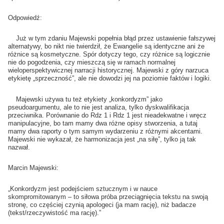
Odpowiedź:
Już w tym zdaniu Majewski popełnia błąd przez ustawienie fałszywej
alternatywy, bo nikt nie twierdził, że Ewangelie są identyczne ani że
różnice są kosmetyczne. Spór dotyczy tego, czy różnice są logicznie
nie do pogodzenia, czy mieszczą się w ramach normalnej
wieloperspektywicznej narracji historycznej. Majewski z góry narzuca
etykietę „sprzeczność”, ale nie dowodzi jej na poziomie faktów i logiki.
Majewski używa tu też etykiety „konkordyzm” jako
pseudoargumentu, ale to nie jest analiza, tylko dyskwalifikacja
przeciwnika. Porównanie do Rdz 1 i Rdz 1 jest nieadekwatne i wręcz
manipulacyjne, bo tam mamy dwa różne opisy stworzenia, a tutaj
mamy dwa raporty o tym samym wydarzeniu z różnymi akcentami.
Majewski nie wykazał, że harmonizacja jest „na siłę”, tylko ją tak
nazwał.
Marcin Majewski:
„Konkordyzm jest podejściem sztucznym i w nauce
skompromitowanym – to siłowa próba przeciągnięcia tekstu na swoją
stronę, co częściej czynią apologeci (ja mam rację), niż badacze
(tekst/rzeczywistość ma rację).”