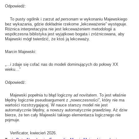
Odpowiedź:
To pusty ogólnik i zarzut
ad personam
w wykonaniu Majewskiego
bez wykazania, gdzie dokładnie rzekome „lekceważenie” występuje.
Różnica interpretacyjna nie jest lekceważeniem metodologii a
współczesna biblistyka jest wyjątkowo bogata i zróżnicowana, aby
Majewski mógł twierdzić, że ktoś ją lekceważy.
Marcin Majewski:
„…i zdaje się cofać nas do modeli dominujących do połowy XX
wieku…”
Odpowiedź:
Majewski popełnia tu błąd logiczny
ad novitatem
. To jest właśnie
błędny logicznie pseudoargument z „nowoczesności”, który nie ma
wartości rozstrzygającej. W nauce starszy model nie jest
automatycznie błędny, a nowszy automatycznie prawdziwy. Aż dziw
bierze, że ten cały Majewski takiego elementarza logicznego nie
pojmuje.
Verificator, kwiecień 2026.