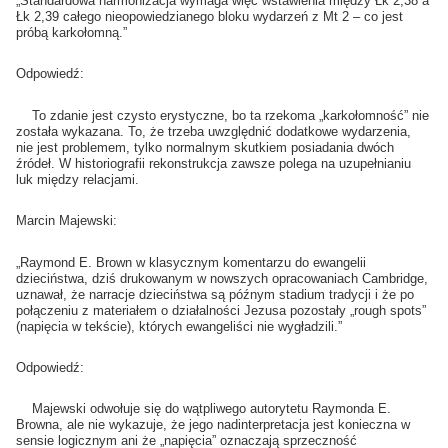
„Standardowa harmonizacja wymaga więc wstawienia między Łk 2,38 a
Łk 2,39 całego nieopowiedzianego bloku wydarzeń z Mt 2 – co jest
próbą karkołomną.”
Odpowiedź:
To zdanie jest czysto erystyczne, bo ta rzekoma „karkołomność” nie
została wykazana. To, że trzeba uwzględnić dodatkowe wydarzenia,
nie jest problemem, tylko normalnym skutkiem posiadania dwóch
źródeł. W historiografii rekonstrukcja zawsze polega na uzupełnianiu
luk między relacjami.
Marcin Majewski:
„Raymond E. Brown w klasycznym komentarzu do ewangelii
dzieciństwa, dziś drukowanym w nowszych opracowaniach Cambridge,
uznawał, że narracje dzieciństwa są późnym stadium tradycji i że po
połączeniu z materiałem o działalności Jezusa pozostały „rough spots”
(napięcia w tekście), których ewangeliści nie wygładzili.”
Odpowiedź:
Majewski odwołuje się do wątpliwego autorytetu Raymonda E.
Browna, ale nie wykazuje, że jego nadinterpretacja jest konieczna w
sensie logicznym ani że „napięcia” oznaczają sprzeczność