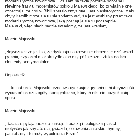
modernistyczna nowomowa. Uczulam na takie pozornie pobożne i
niewinne frazy u modernistów pokroju Majewskiego, bo to właśnie one
oznaczają: że coś w Biblii zostało zmyślone i jest niehistoryczne. Mało
obyty katolik może się tu nie zorientować, że jest wrabiany przez taką
modernistyczną nowomowę, jaką posługuje się tu podstępnie
Majewski, więc niech będzie świadomy, że jest wrabiany.
Marcin Majewski:
„Najważniejsze jest to, że dyskusja naukowa nie obraca się dziś wokół
pytania, czy anioł miał skrzydła albo czy późniejsza sztuka dodała
elementy sentymentalne.”
Odpowiedź:
To jest unik. Majewski przesuwa dyskusję z pytania o historyczność
wydarzeń na szczegóły ikonograficzne, których nikt nie uczynił osią
sporu.
Marcin Majewski:
„Badacze pytają raczej o funkcję literacką i teologiczną takich
motywów jak sny Józefa, gwiazda, objawienia anielskie, hymny,
paralelizmy i formuły wypełnienia Pism.”