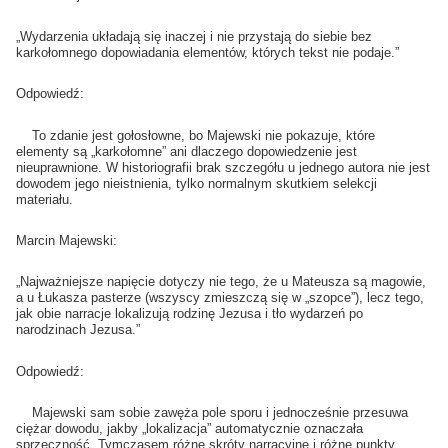
„Wydarzenia układają się inaczej i nie przystają do siebie bez
karkołomnego dopowiadania elementów, których tekst nie podaje.”
Odpowiedź:
To zdanie jest gołosłowne, bo Majewski nie pokazuje, które
elementy są „karkołomne” ani dlaczego dopowiedzenie jest
nieuprawnione. W historiografii brak szczegółu u jednego autora nie jest
dowodem jego nieistnienia, tylko normalnym skutkiem selekcji
materiału.
Marcin Majewski:
„Najważniejsze napięcie dotyczy nie tego, że u Mateusza są magowie,
a u Łukasza pasterze (wszyscy zmieszczą się w „szopce”), lecz tego,
jak obie narracje lokalizują rodzinę Jezusa i tło wydarzeń po
narodzinach Jezusa.”
Odpowiedź:
Majewski sam sobie zawęża pole sporu i jednocześnie przesuwa
ciężar dowodu, jakby „lokalizacja” automatycznie oznaczała
sprzeczność. Tymczasem różne skróty narracyjne i różne punkty