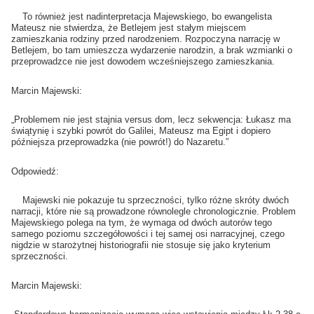
To również jest nadinterpretacja Majewskiego, bo ewangelista
Mateusz nie stwierdza, że Betlejem jest stałym miejscem
zamieszkania rodziny przed narodzeniem. Rozpoczyna narrację w
Betlejem, bo tam umieszcza wydarzenie narodzin, a brak wzmianki o
przeprowadzce nie jest dowodem wcześniejszego zamieszkania.
Marcin Majewski:
„Problemem nie jest stajnia versus dom, lecz sekwencja: Łukasz ma
świątynię i szybki powrót do Galilei, Mateusz ma Egipt i dopiero
późniejsza przeprowadzka (nie powrót!) do Nazaretu.”
Odpowiedź:
Majewski nie pokazuje tu sprzeczności, tylko różne skróty dwóch
narracji, które nie są prowadzone równolegle chronologicznie. Problem
Majewskiego polega na tym, że wymaga od dwóch autorów tego
samego poziomu szczegółowości i tej samej osi narracyjnej, czego
nigdzie w starożytnej historiografii nie stosuje się jako kryterium
sprzeczności.
Marcin Majewski: