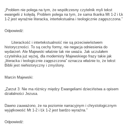
„Problem nie polega na tym, że współczesny czytelnik myli tekst
ewangelii z kolędą. Problem polega na tym, że sama tkanka Mt 1-2 i Łk
1-2 jest wyraźnie literacka, intertekstualna i teologicznie zagęszczona.”
Odpowiedź:
Literackość i intertekstualność nie są przeciwieństwem
historyczności. To są cechy formy, nie negacja odniesienia do
wydarzeń. Ale Majewski właśnie tak nie uważa. Jak uczulałem
czytelnika już wyżej, dla modernisty Majewskiego frazy takie jak
„literacka i teologicznie zagęszczona” oznacza właśnie to, że tekst
Biblii jest niehistoryczny i zmyślony.
Marcin Majewski:
„Zarzut 3: Nie ma różnicy między Ewangeliami dzieciństwa a opisem
działalności Jezusa.
Dawno zauważono, że na poziomie narracyjnym i chrystologicznym
wyjątkowość Mt 1-2 i Łk 1-2 jest bardzo wyraźna.”
Odpowiedź: