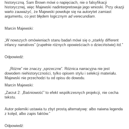
historyczną. Sam Brown mówi o napięciach, nie o falsyfikacji
historycznej, więc Majewski nadinterpretowuje jego wnioski. Przy okazji
warto zauważyć, że Majewski powołuje się na autorytet zamiast
argumentu, co jest błędem logicznym
ad verecundiam
.
Marcin Majewski:
„W nowszych omówieniach stanu badań mówi się o „starkly different
infancy narratives” (zupełnie różnych opowieściach o dzieciństwie) itd.”
Odpowiedź:
„Różne” nie znaczy „sprzeczne”. Różnica narracyjna nie jest
dowodem niehistoryczności, tylko opisem stylu i selekcji materiału.
Majewski nie przechodzi tu od opisu do dowodu.
Marcin Majewski:
„Zarzut 2: „Baśniowość” to efekt współczesnych projekcji, nie cecha
tekstu.
Autor polemiki ustawia tu zbyt prostą alternatywę: albo naiwna legenda
z kolęd, albo zapis faktów.”
Odpowiedź: