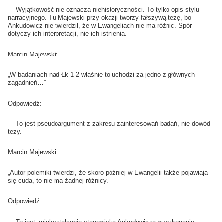
Wyjątkowość nie oznacza niehistoryczności. To tylko opis stylu
narracyjnego. Tu Majewski przy okazji tworzy fałszywą tezę, bo
Ankudowicz nie twierdził, że w Ewangeliach nie ma różnic. Spór
dotyczy ich interpretacji, nie ich istnienia.
Marcin Majewski:
„W badaniach nad Łk 1-2 właśnie to uchodzi za jedno z głównych
zagadnień…”
Odpowiedź:
To jest pseudoargument z zakresu zainteresowań badań, nie dowód
tezy.
Marcin Majewski:
„Autor polemiki twierdzi, że skoro później w Ewangelii także pojawiają
się cuda, to nie ma żadnej różnicy.”
Odpowiedź:
To jest zniekształcenie stanowiska Ankudowicza w wykonaniu