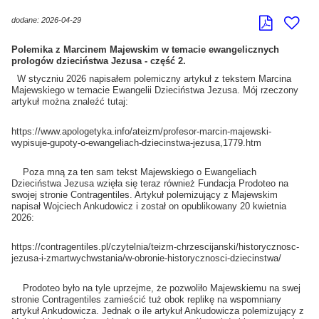
dodane: 2026-04-29
Polemika z Marcinem Majewskim w temacie ewangelicznych
prologów dzieciństwa Jezusa - część 2.
W styczniu 2026 napisałem polemiczny artykuł z tekstem Marcina
Majewskiego w temacie Ewangelii Dzieciństwa Jezusa. Mój rzeczony
artykuł można znaleźć tutaj:
https://www.apologetyka.info/ateizm/profesor-marcin-majewski-
wypisuje-gupoty-o-ewangeliach-dziecinstwa-jezusa,1779.htm
Poza mną za ten sam tekst Majewskiego o Ewangeliach
Dzieciństwa Jezusa wzięła się teraz również Fundacja Prodoteo na
swojej stronie Contragentiles. Artykuł polemizujący z Majewskim
napisał Wojciech Ankudowicz i został on opublikowany 20 kwietnia
2026:
https://contragentiles.pl/czytelnia/teizm-chrzescijanski/historycznosc-
jezusa-i-zmartwychwstania/w-obronie-historycznosci-dziecinstwa/
Prodoteo było na tyle uprzejme, że pozwoliło Majewskiemu na swej
stronie Contragentiles zamieścić tuż obok replikę na wspomniany
artykuł Ankudowicza. Jednak o ile artykuł Ankudowicza polemizujący z