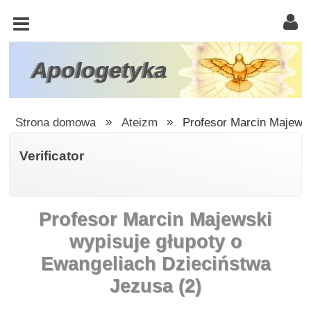
KOŚCIÓŁ
KATOLICKI
TRÓJCA
Apologetyka
ŚWIĘTA
RACJONALISTA
Strona domowa
»
Ateizm
»
Profesor Marcin Majewsk
ATEIZM
Verificator
ŚWIADKOWIE
JEHOWY
Profesor Marcin Majewski
W
OBRONIE
wypisuje głupoty o
WIARY
Ewangeliach Dzieciństwa
INNE
Jezusa (2)