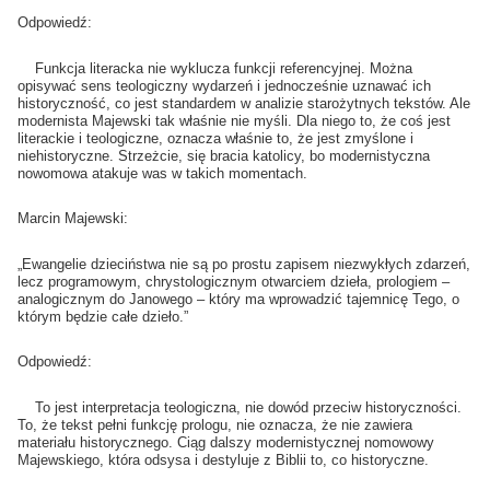
Odpowiedź:
Funkcja literacka nie wyklucza funkcji referencyjnej. Można
opisywać sens teologiczny wydarzeń i jednocześnie uznawać ich
historyczność, co jest standardem w analizie starożytnych tekstów. Ale
modernista Majewski tak właśnie nie myśli. Dla niego to, że coś jest
literackie i teologiczne, oznacza właśnie to, że jest zmyślone i
niehistoryczne. Strzeżcie, się bracia katolicy, bo modernistyczna
nowomowa atakuje was w takich momentach.
Marcin Majewski:
„Ewangelie dzieciństwa nie są po prostu zapisem niezwykłych zdarzeń,
lecz programowym, chrystologicznym otwarciem dzieła, prologiem –
analogicznym do Janowego – który ma wprowadzić tajemnicę Tego, o
którym będzie całe dzieło.”
Odpowiedź:
To jest interpretacja teologiczna, nie dowód przeciw historyczności.
To, że tekst pełni funkcję prologu, nie oznacza, że nie zawiera
materiału historycznego. Ciąg dalszy modernistycznej nomowowy
Majewskiego, która odsysa i destyluje z Biblii to, co historyczne.