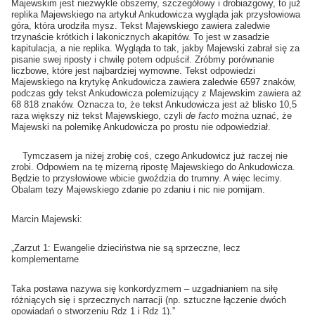
Majewskim jest niezwykle obszerny, szczegółowy i drobiazgowy, to już
replika Majewskiego na artykuł Ankudowicza wygląda jak przysłowiowa
góra, która urodziła mysz. Tekst Majewskiego zawiera zaledwie
trzynaście krótkich i lakonicznych akapitów. To jest w zasadzie
kapitulacja, a nie replika. Wygląda to tak, jakby Majewski zabrał się za
pisanie swej riposty i chwilę potem odpuścił. Zróbmy porównanie
liczbowe, które jest najbardziej wymowne. Tekst odpowiedzi
Majewskiego na krytykę Ankudowicza zawiera zaledwie 6597 znaków,
podczas gdy tekst Ankudowicza polemizujący z Majewskim zawiera aż
68 818 znaków. Oznacza to, że tekst Ankudowicza jest aż blisko 10,5
raza większy niż tekst Majewskiego, czyli
de facto
można uznać, że
Majewski na polemikę Ankudowicza po prostu nie odpowiedział.
Tymczasem ja niżej zrobię coś, czego Ankudowicz już raczej nie
zrobi. Odpowiem na tę mizerną ripostę Majewskiego do Ankudowicza.
Będzie to przysłowiowe wbicie gwoździa do trumny. A więc lecimy.
Obalam tezy Majewskiego zdanie po zdaniu i nic nie pomijam.
Marcin Majewski:
„Zarzut 1: Ewangelie dzieciństwa nie są sprzeczne, lecz
komplementarne
Taka postawa nazywa się konkordyzmem – uzgadnianiem na siłę
różniących się i sprzecznych narracji (np. sztuczne łączenie dwóch
opowiadań o stworzeniu Rdz 1 i Rdz 1).”