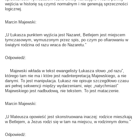
wejścia w historię są czymś normalnym i nie generują sprzeczności
logicznej.
Marcin Majewski:
„U Łukasza punktem wyjścia jest Nazaret, Betlejem jest miejscem
tymczasowym, wymuszonym przez spis, po czym po ofiarowaniu w
świątyni rodzina od razu wraca do Nazaretu.”
Odpowiedź:
Majewski wkłada w tekst ewangelisty Łukasza słowo „od razu”,
którego tam nie ma i które jest nadinterpretacją Majewskiego, a nie
danymi. To jest manipulacja. Łukasz nie opisuje szczegółowo czasu
ani pełnej sekwencji między wydarzeniami, więc „natychmiast”
Majewskiego jest nadbudową, nie tekstem. To jest mataczenie.
Marcin Majewski:
„U Mateusza opowieść jest skonstruowana inaczej: rodzice mieszkają
w Betlejem, a Jezus rodzi się w tam na miejscu, w rodzinnym domu.”
Odpowiedź: