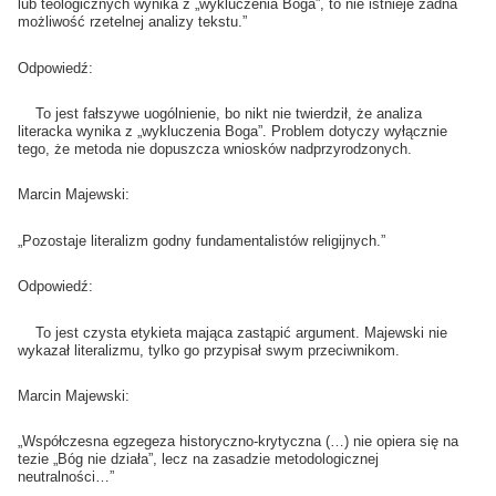
lub teologicznych wynika z „wykluczenia Boga”, to nie istnieje żadna
możliwość rzetelnej analizy tekstu.”
Odpowiedź:
To jest fałszywe uogólnienie, bo nikt nie twierdził, że analiza
literacka wynika z „wykluczenia Boga”. Problem dotyczy wyłącznie
tego, że metoda nie dopuszcza wniosków nadprzyrodzonych.
Marcin Majewski:
„Pozostaje literalizm godny fundamentalistów religijnych.”
Odpowiedź:
To jest czysta etykieta mająca zastąpić argument. Majewski nie
wykazał literalizmu, tylko go przypisał swym przeciwnikom.
Marcin Majewski:
„Współczesna egzegeza historyczno-krytyczna (…) nie opiera się na
tezie „Bóg nie działa”, lecz na zasadzie metodologicznej
neutralności…”