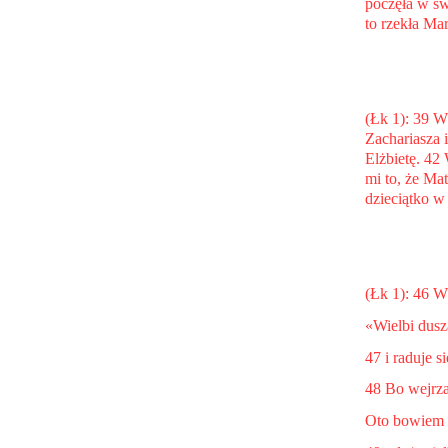
poczęła w sw
to rzekła Ma
(Łk 1): 39 W
Zachariasza i
Elżbietę. 42
mi to, że Ma
dzieciątko w
(Łk 1): 46 W
«Wielbi dusz
47 i raduje 
48 Bo wejrza
Oto bowiem b