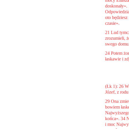
mocy Eliasza
doskonały». 
Odpowiedział
oto będziesz
czasie».
21 Lud tymcz
zrozumieli, 
swego domu
24 Potem żon
łaskawie i z
(Łk 1): 26 W
Józef, z rod
29 Ona zmiesz
bowiem łaskę
Najwyższego,
końca». 34 N
i moc Najwyż