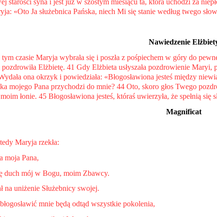
ej starości syna i jest już w szóstym miesiącu ta, która uchodzi za n
ryja: «Oto Ja służebnica Pańska, niech Mi się stanie według twego sło
Nawiedzenie Elżbiet
 tym czasie Maryja wybrała się i poszła z pośpiechem w góry do pewn
 pozdrowiła Elżbietę. 41 Gdy Elżbieta usłyszała pozdrowienie Maryi, po
 Wydała ona okrzyk i powiedziała: «Błogosławiona jesteś między niewi
tka mojego Pana przychodzi do mnie? 44 Oto, skoro głos Twego pozdro
 moim łonie. 45 Błogosławiona jesteś, któraś uwierzyła, że spełnią się
Magnificat
tedy Maryja rzekła:
a moja Pana,
się duch mój w Bogu, moim Zbawcy.
ł na uniżenie Służebnicy swojej.
łogosławić mnie będą odtąd wszystkie pokolenia,