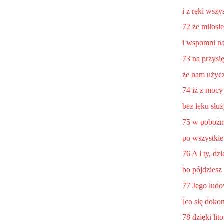
i z ręki wszy
72 że miłosi
i wspomni na
73 na przysi
że nam użycz
74 iż z mocy
bez lęku sł
75 w pobożno
po wszystkie
76 A i ty, d
bo pójdziesz
77 Jego ludo
[co się doko
78 dzięki lit