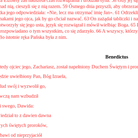
a Elżbiety zaś nadszedł czas rozwiązania i urodziła syna. 58 Gdy jej sąs
nad nią, cieszyli się z nią razem. 59 Ósmego dnia przyszli, aby obrzezać
ka jego odpowiedziała: «Nie, lecz ma otrzymać imię Jan». 61 Odrzekli 
nakami jego ojca, jak by go chciał nazwać. 63 On zażądał tabliczki i na
tworzyły się jego usta, język się rozwiązał i mówił wielbiąc Boga. 65 I
 rozpowiadano o tym wszystkim, co się zdarzyło. 66 A wszyscy, którzy o 
Bo istotnie ręka Pańska była z nim.
Benedictus
tedy ojciec jego, Zachariasz, został napełniony Duchem Świętym i pr
dzie uwielbiony Pan, Bóg Izraela,
 lud swój i wyzwolił go,
awczą nam wzbudził
i swego, Dawida:
iedział to z dawien dawna
wych świętych proroków,
bawi od nieprzyjaciół