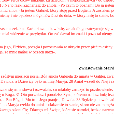
, żeby serca ojców nakłonić ku dzieciom, a nieposłusznych - do uspo
18 Na to rzekł Zachariasz do anioła: «Po czym to poznam? Bo ja jestem
 mu anioł: «Ja jestem Gabriel, który stoję przed Bogiem. A zostałem po
 niemy i nie będziesz mógł mówić aż do dnia, w którym się to stanie, 
asem czekał na Zachariasza i dziwił się, że tak długo zatrzymuje się 
że miał widzenie w przybytku. On zaś dawał im znaki i pozostał niemy. 
.
a jego, Elżbieta, poczęła i pozostawała w ukryciu przez pięć miesięcy
djął ze mnie hańbę w oczach ludzi».
Zwiastowanie
Mary
 szóstym miesiącu posłał Bóg anioła Gabriela do miasta w Galilei, z
u Dawida; a Dziewicy było na imię Maryja. 28 Anioł wszedł do Niej i rz
ała się na te słowa i rozważała, co miałoby znaczyć to pozdrowienie. 3
 u Boga. 31 Oto poczniesz i porodzisz Syna, któremu nadasz imię Je
 a Pan Bóg da Mu tron Jego praojca, Dawida. 33 Będzie panował nad
a to Maryja rzekła do anioła: «Jakże się to stanie, skoro nie znam męż
szego osłoni Cię. Dlatego też Święte, które się narodzi, będzie naz