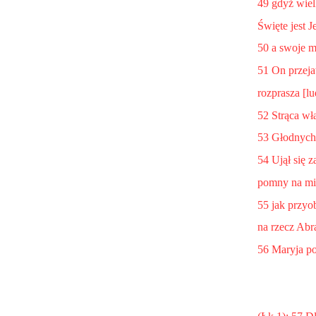
49 gdyż wiel
Święte jest J
50 a swoje mi
51 On przeja
rozprasza [l
52 Strąca wł
53 Głodnych 
54 Ujął się z
pomny na mił
55 jak przyo
na rzecz Abr
56 Maryja po