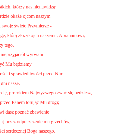
stkich, którzy nas nienawidzą;
erdzie okaże ojcom naszym
 swoje święte Przymierze -
ęgę, którą złożył ojcu naszemu, Abrahamowi,
y tego,
 nieprzyjaciół wyrwani
użyć Mu będziemy
ści i sprawiedliwości przed Nim
 dni nasze.
ziecię, prorokiem Najwyższego zwać się będziesz,
 przed Panem torując Mu drogi;
wi dasz poznać zbawienie
na] przez odpuszczenie mu grzechów,
ości serdecznej Boga naszego.