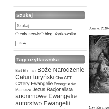
Szukaj
dodane: 2018-
cały serwis
blog użytkownika
Tagi użytkownika
Boże Narodzenie
Bart Ehrman
Całun turyński
Chat GPT
Cztery Ewangelie
Ewangelia św.
Jezus
Racjonalista
Mateusza
anonimowe Ewangelie
autorstwo Ewangelii
Czy Ewangeli