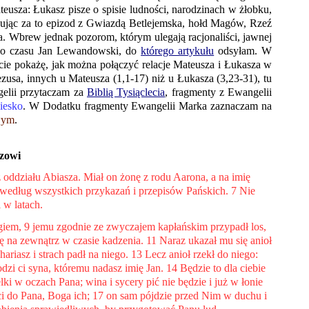
eusza: Łukasz pisze o spisie ludności, narodzinach w żłobku,
isując za to epizod z Gwiazdą Betlejemska, hołd Magów, Rzeź
wa. Wbrew jednak pozorom, którym ulegają racjonaliści, jawnej
wego czasu Jan Lewandowski, do
którego artykułu
odsyłam. W
icie pokażę, jak można połączyć relacje Mateusza i Łukasza w
usa, innych u Mateusza (1,1-17) niż u Łukasza (3,23-31), tu
elii przytaczam za
Biblią Tysiąclecia
, fragmenty z Ewangelii
iesko
. W Dodatku fragmenty Ewangelii Marka zaznaczam na
wym
.
zowi
 oddziału Abiasza. Miał on żonę z rodu Aarona, a na imię
e według wszystkich przykazań i przepisów Pańskich. 7 Nie
 w latach.
giem, 9 jemu zgodnie ze zwyczajem kapłańskim przypadł los,
ię na zewnątrz w czasie kadzenia. 11 Naraz ukazał mu się anioł
hariasz i strach padł na niego. 13 Lecz anioł rzekł do niego:
dzi ci syna, któremu nadasz imię Jan. 14 Będzie to dla ciebie
lki w oczach Pana; wina i sycery pić nie będzie i już w łonie
 do Pana, Boga ich; 17 on sam pójdzie przed Nim w duchu i