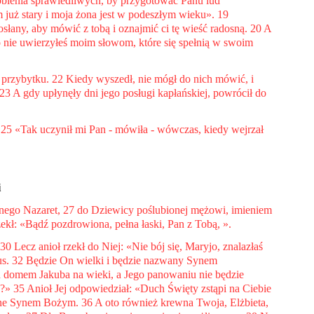
sobienia sprawiedliwych, by przygotować Panu lud
 już stary i moja żona jest w podeszłym wieku». 19
słany, aby mówić z tobą i oznajmić ci tę wieść radosną. 20 A
bo nie uwierzyłeś moim słowom, które się spełnią w swoim
w przybytku. 22 Kiedy wyszedł, nie mógł do nich mówić, i
23 A gdy upłynęły dni jego posługi kapłańskiej, powrócił do
. 25 «Tak uczynił mi Pan - mówiła - wówczas, kiedy wejrzał
i
wanego Nazaret, 27 do Dziewicy poślubionej mężowi, imieniem
ekł: «Bądź pozdrowiona, pełna łaski, Pan z Tobą, ».
0 Lecz anioł rzekł do Niej: «Nie bój się, Maryjo, znalazłaś
zus. 32 Będzie On wielki i będzie nazwany Synem
 domem Jakuba na wieki, a Jego panowaniu nie będzie
a?» 35 Anioł Jej odpowiedział: «Duch Święty zstąpi na Ciebie
wane Synem Bożym. 36 A oto również krewna Twoja, Elżbieta,