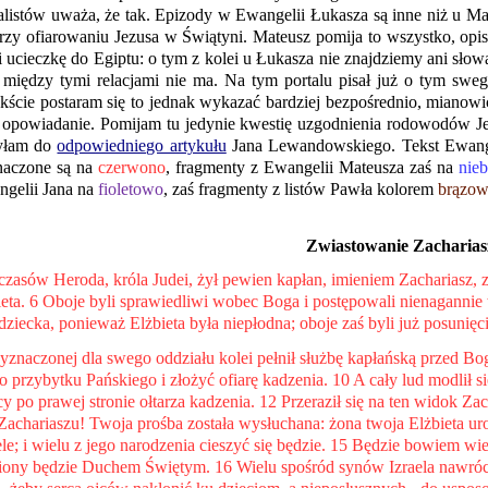
alistów uważa, że tak. Epizody w Ewangelii Łukasza są inne niż u Mat
erzy ofiarowaniu Jezusa w Świątyni. Mateusz pomija to wszystko, op
i ucieczkę do Egiptu: o tym z kolei u Łukasza nie znajdziemy ani sło
i między tymi relacjami nie ma. Na tym portalu pisał już o tym s
ekście postaram się to jednak wykazać bardziej bezpośrednio, mianow
 opowiadanie. Pomijam tu jedynie kwestię uzgodnienia rodowodów Jez
yłam do
odpowiedniego artykułu
Jana Lewandowskiego. Tekst Ewang
naczone są na
czerwono
, fragmenty z Ewangelii Mateusza zaś na
nieb
ngelii Jana na
fioletowo
, zaś fragmenty z listów Pawła kolorem
brązo
Zwiastowanie Zacharias
 czasów Heroda, króla Judei, żył pewien kapłan, imieniem Zachariasz, z
bieta. 6 Oboje byli sprawiedliwi wobec Boga i postępowali nienaganni
dziecka, ponieważ Elżbieta była niepłodna; oboje zaś byli już posunięci
znaczonej dla swego oddziału kolei pełnił służbę kapłańską przed Bo
o przybytku Pańskiego i złożyć ofiarę kadzenia. 10 A cały lud modlił s
cy po prawej stronie ołtarza kadzenia. 12 Przeraził się na ten widok Zac
Zachariaszu! Twoja prośba została wysłuchana: żona twoja Elżbieta uro
le; i wielu z jego narodzenia cieszyć się będzie. 15 Będzie bowiem wie
iony będzie Duchem Świętym. 16 Wielu spośród synów Izraela nawróci