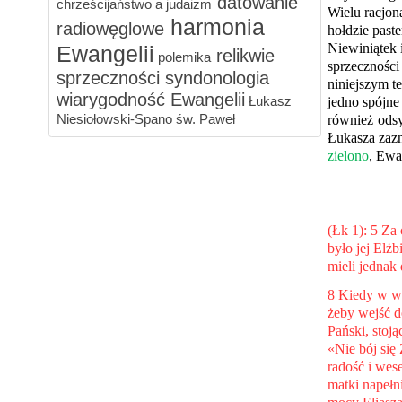
datowanie
chrześcijaństwo a judaizm
Wielu racjon
harmonia
radiowęglowe
hołdzie past
Niewiniątek 
Ewangelii
relikwie
polemika
sprzecznośc
sprzeczności
syndonologia
niniejszym t
wiarygodność Ewangelii
Łukasz
jedno spójne
Niesiołowski-Spano
św. Paweł
również ods
Łukasza zaz
zielono
, Ewa
(Łk 1): 5 Za
było jej Elż
mieli jednak 
8 Kiedy w wy
żeby wejść d
Pański, stoją
«Nie bój się 
radość i wese
matki napełn