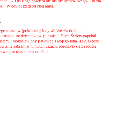
iepłodną. 37 Dla Boga bowiem nie ma nic niemożliwego». 38 Na
wa!» Wtedy odszedł od Niej anioł.
y
ego miasta w [pokoleniu] Judy. 40 Weszła do domu
ruszyło się dzieciątko w jej łonie, a Duch Święty napełnił
astami i błogosławiony jest owoc Twojego łona. 43 A skądże
wienia zabrzmiał w moich uszach, poruszyło się z radości
 słowa powiedziane Ci od Pana».