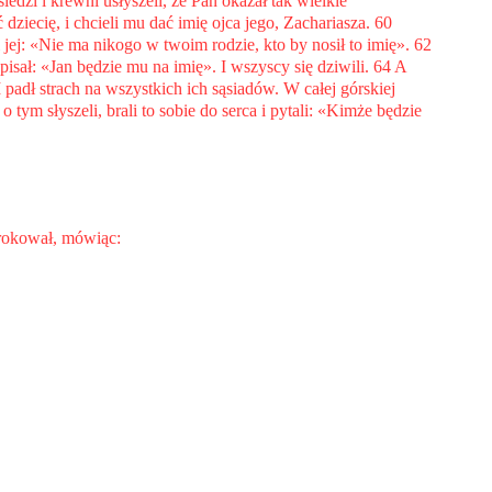
iedzi i krewni usłyszeli, że Pan okazał tak wielkie
 dziecię, i chcieli mu dać imię ojca jego, Zachariasza. 60
jej: «Nie ma nikogo w twoim rodzie, kto by nosił to imię». 62
pisał: «Jan będzie mu na imię». I wszyscy się dziwili. 64 A
 padł strach na wszystkich ich sąsiadów. W całej górskiej
tym słyszeli, brali to sobie do serca i pytali: «Kimże będzie
orokował, mówiąc: