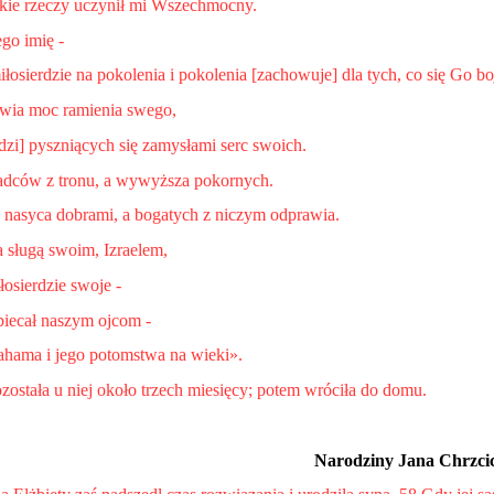
kie rzeczy uczynił mi Wszechmocny.
ego imię -
łosierdzie na pokolenia i pokolenia [zachowuje] dla tych, co się Go bo
wia moc ramienia swego,
udzi] pyszniących się zamysłami serc swoich.
adców z tronu, a wywyższa pokornych.
nasyca dobrami, a bogatych z niczym odprawia.
a sługą swoim, Izraelem,
osierdzie swoje -
biecał naszym ojcom -
ahama i jego potomstwa na wieki».
została u niej około trzech miesięcy; potem wróciła do domu.
Narodziny Jana Chrzcic