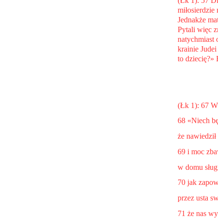
(Łk 1): 57 Dl
miłosierdzie 
Jednakże mat
Pytali więc z
natychmiast o
krainie Judei
to dziecię?» 
(Łk 1): 67 W
68 «Niech bę
że nawiedził
69 i moc zb
w domu sług
70 jak zapow
przez usta s
71 że nas wy