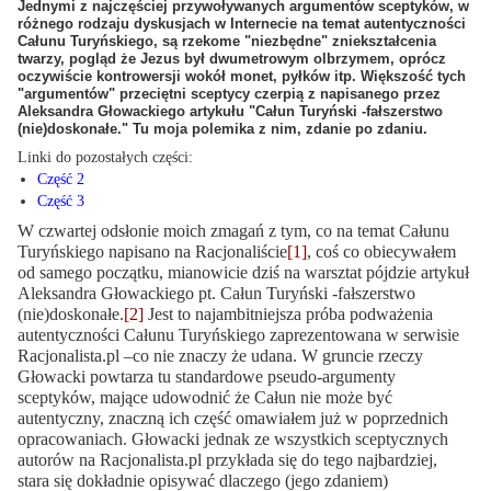
Jednymi z najczęściej przywoływanych argumentów sceptyków, w
różnego rodzaju dyskusjach w Internecie na temat autentyczności
Całunu Turyńskiego, są rzekome "niezbędne" zniekształcenia
twarzy, pogląd że Jezus był dwumetrowym olbrzymem, oprócz
oczywiście kontrowersji wokół monet, pyłków itp. Większość tych
"argumentów" przeciętni sceptycy czerpią z napisanego przez
Aleksandra Głowackiego artykułu "Całun Turyński -fałszerstwo
(nie)doskonałe." Tu moja polemika z nim, zdanie po zdaniu.
Linki do pozostałych części:
Część 2
Część 3
W czwartej odsłonie moich zmagań z tym, co na temat Całunu
Turyńskiego napisano na Racjonaliście
[1]
, coś co obiecywałem
od samego początku, mianowicie dziś na warsztat pójdzie artykuł
Aleksandra Głowackiego pt. Całun Turyński -fałszerstwo
(nie)doskonałe.
[2]
Jest to najambitniejsza próba podważenia
autentyczności Całunu Turyńskiego zaprezentowana w serwisie
Racjonalista.pl –co nie znaczy że udana. W gruncie rzeczy
Głowacki powtarza tu standardowe pseudo-argumenty
sceptyków, mające udowodnić że Całun nie może być
autentyczny, znaczną ich część omawiałem już w poprzednich
opracowaniach. Głowacki jednak ze wszystkich sceptycznych
autorów na Racjonalista.pl przykłada się do tego najbardziej,
stara się dokładnie opisywać dlaczego (jego zdaniem)