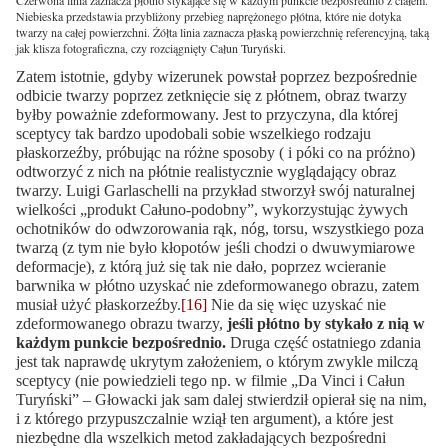
Czerwona linia zaznacza płótno stykające się w każdym punkcie bezpośrednio z ciałem.
Niebieska przedstawia przybliżony przebieg naprężonego płótna, które nie dotyka
twarzy na całej powierzchni. Żółta linia zaznacza płaską powierzchnię referencyjną, taką
jak klisza fotograficzna, czy rozciągnięty Całun Turyński.
Zatem istotnie, gdyby wizerunek powstał poprzez bezpośrednie
odbicie twarzy poprzez zetknięcie się z płótnem, obraz twarzy
byłby poważnie zdeformowany. Jest to przyczyna, dla której
sceptycy tak bardzo upodobali sobie wszelkiego rodzaju
płaskorzeźby, próbując na różne sposoby ( i póki co na próżno)
odtworzyć z nich na płótnie realistycznie wyglądający obraz
twarzy. Luigi Garlaschelli na przykład stworzył swój naturalnej
wielkości „produkt Całuno-podobny”, wykorzystując żywych
ochotników do odwzorowania rąk, nóg, torsu, wszystkiego poza
twarzą (z tym nie było kłopotów jeśli chodzi o dwuwymiarowe
deformacje), z którą już się tak nie dało, poprzez wcieranie
barwnika w płótno uzyskać nie zdeformowanego obrazu, zatem
musiał użyć płaskorzeźby.
[16]
Nie da się więc uzyskać nie
zdeformowanego obrazu twarzy,
jeśli płótno by stykało z nią w
każdym punkcie bezpośrednio.
Druga część ostatniego zdania
jest tak naprawdę ukrytym założeniem, o którym zwykle milczą
sceptycy (nie powiedzieli tego np. w filmie „Da Vinci i Całun
Turyński” – Głowacki jak sam dalej stwierdził opierał się na nim,
i z którego przypuszczalnie wziął ten argument), a które jest
niezbędne dla wszelkich metod zakładających bezpośredni