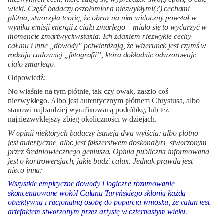
wieki. Część badaczy oszołomiona niezwykłymi(?) cechami
płótna, stworzyła teorię, że obraz na nim widoczny powstał w
wyniku emisji energii z ciała zmarłego – miało się to wydarzyć w
momencie zmartwychwstania. Ich zdaniem niezwykłe cechy
całunu i inne „dowody" potwierdzają, że wizerunek jest czymś w
rodzaju cudownej „fotografii”, która dokładnie odwzorowuje
ciało zmarłego.
Odpowiedź:
No właśnie na tym płótnie, tak czy owak, zaszło coś
niezwykłego. Albo jest autentycznym płótnem Chrystusa, albo
stanowi najbardziej wyrafinowaną podróbkę, lub też
najniezwyklejszy zbieg okoliczności w dziejach.
W opinii niektórych badaczy istnieją dwa wyjścia: albo płótno
jest autentyczne, albo jest fałszerstwem doskonałym, stworzonym
przez średniowiecznego geniusza. Opinia publiczna informowana
jest o kontrowersjach, jakie budzi całun. Jednak prawda jest
nieco inna:
Wszystkie empiryczne dowody i logiczne rozumowanie
skoncentrowane wokół Całunu Turyńskiego skłonią każdą
obiektywną i racjonalną osobę do poparcia wniosku, że całun jest
artefaktem stworzonym przez artystę w czternastym wieku.