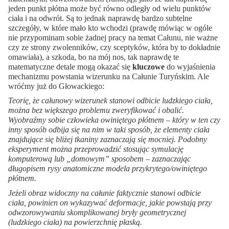
jeden punkt płótna może być równo odległy od wielu punktów
ciała i na odwrót. Są to jednak naprawdę bardzo subtelne
szczegóły, w które mało kto wchodzi (prawdę mówiąc w ogóle
nie przypominam sobie żadnej pracy na temat Całunu, nie ważne
czy ze strony zwolenników, czy sceptyków, która by to dokładnie
omawiała), a szkoda, bo na mój nos, tak naprawdę te
matematyczne detale mogą okazać się
kluczowe
do wyjaśnienia
mechanizmu powstania wizerunku na Całunie Turyńskim. Ale
wróćmy już do Głowackiego:
Teorię, że całunowy wizerunek stanowi odbicie ludzkiego ciała,
można bez większego problemu zweryfikować i obalić.
Wyobraźmy sobie człowieka owiniętego płótnem – który w ten czy
inny sposób odbija się na nim w taki sposób, że elementy ciała
znajdujące się bliżej tkaniny zaznaczają się mocniej. Podobny
eksperyment można przeprowadzić stosując symulację
komputerową lub „domowym” sposobem – zaznaczając
długopisem rysy anatomiczne modela przykrytego/owiniętego
płótnem.
Jeżeli obraz widoczny na całunie faktycznie stanowi odbicie
ciała, powinien on wykazywać deformacje, jakie powstają przy
odwzorowywaniu skomplikowanej bryły geometrycznej
(ludzkiego ciała) na powierzchnię płaską.