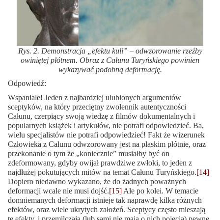
Rys. 2. Demonstracja „efektu kuli” – odwzorowanie rzeźby
owiniętej płótnem. Obraz z Całunu Turyńskiego powinien
wykazywać podobną deformację.
Odpowiedź:
Wspaniale! Jeden z najbardziej ulubionych argumentów
sceptyków, na który przeciętny zwolennik autentyczności
Całunu, czerpiący swoją wiedzę z filmów dokumentalnych i
popularnych książek i artykułów, nie potrafi odpowiedzieć. Ba,
wielu specjalistów nie potrafi odpowiedzieć! Fakt że wizerunek
Człowieka z Całunu odwzorowany jest na płaskim płótnie, oraz
przekonanie o tym że „koniecznie” musiałby być on
zdeformowany, gdyby owijał prawdziwe zwłoki, to jeden z
najdłużej pokutujących mitów na temat Całunu Turyńskiego.
[14]
Dopiero niedawno wykazano, że do żadnych poważnych
deformacji wcale nie musi dojść.
[15]
Ale po kolei. W temacie
domniemanych deformacji istnieje tak naprawdę kilka różnych
efektów, oraz wiele ukrytych założeń. Sceptycy często mieszają
te efekty, i przemilczają (lub sami nie mają o nich pojęcia) pewne