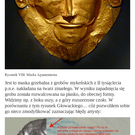
Rysunek VIII: Maska Agamemnona
Jest to maska grzebalna z grobów mykeńskich z II tysiąclecia
p.n.e. nakładana na twarz zmarłego. W wyniku zapadnięcia się
grobu została rozwalcowana na płasko, do obecnej formy.
Widzimy np. z boku uszy, a z góry rozszerzone czoło. W
porównaniu z tym rysunek Głowackiego… cóż pozwoliłem sobie
go nieco zmodyfikować zaznaczając błędy artysty: