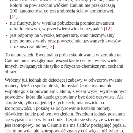
koloru na powierzchni włókien Całunu nie przekraczają
200 nanometrów, co jest grubością ściany komórkowej.
[11]
nie fluoryzuje w wyniku pobudzenia promieniowaniem
ultrafioletowym, w przeciwieństwie do przypaleń.
[12]
jest odporny na wysoką temperaturę, oraz niezmywalny
przy pomocy wody oraz powszechnie używanych kwasów
i rozpuszczalników
[13]
To na początek. Ewentualna próba skopiowania wizerunku na
Całunie musi uwzględniać
wszystkie
te cechy i wiele, wiele
innych, związanych nie tylko z fizyczno-chemicznymi cechami
obrazu.
Wróćmy już jednak do dziecięcej zabawy w odwzorowywanie
monety. Można spokojnie się domyślać że nie ma ona nic
wspólnego z kopiowaniem Całunu, z wielu wyżej wymienionych
powodów, które dla każdego powinny być dość oczywiste. Ale
skupię się tylko na jednej z tych cech, mianowicie na
izotropowości, i pokażę że odrysowanie kształtu monety
ołówkiem kuleje pod tym względem. Przedtem jednak postaram
się wyjaśnić o co w tym chodzi. Często się słyszy że wizerunek
jest izotropowy, bo na Całunie nie ma śladów pociągnięć pędzla.
Jest to prawda, ale izotropowość znaczy coś więcej niż tylko to,