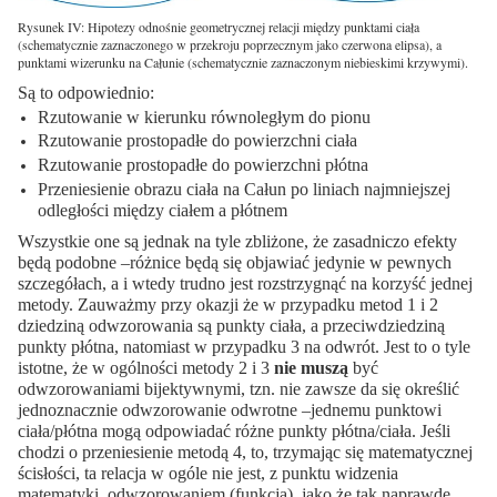
Rysunek IV: Hipotezy odnośnie geometrycznej relacji między punktami ciała
(schematycznie zaznaczonego w przekroju poprzecznym jako czerwona elipsa), a
punktami wizerunku na Całunie (schematycznie zaznaczonym niebieskimi krzywymi).
Są to odpowiednio:
Rzutowanie w kierunku równoległym do pionu
Rzutowanie prostopadłe do powierzchni ciała
Rzutowanie prostopadłe do powierzchni płótna
Przeniesienie obrazu ciała na Całun po liniach najmniejszej
odległości między ciałem a płótnem
Wszystkie one są jednak na tyle zbliżone, że zasadniczo efekty
będą podobne –różnice będą się objawiać jedynie w pewnych
szczegółach, a i wtedy trudno jest rozstrzygnąć na korzyść jednej
metody. Zauważmy przy okazji że w przypadku metod 1 i 2
dziedziną odwzorowania są punkty ciała, a przeciwdziedziną
punkty płótna, natomiast w przypadku 3 na odwrót. Jest to o tyle
istotne, że w ogólności metody 2 i 3
nie muszą
być
odwzorowaniami bijektywnymi, tzn. nie zawsze da się określić
jednoznacznie odwzorowanie odwrotne –jednemu punktowi
ciała/płótna mogą odpowiadać różne punkty płótna/ciała. Jeśli
chodzi o przeniesienie metodą 4, to, trzymając się matematycznej
ścisłości, ta relacja w ogóle nie jest, z punktu widzenia
matematyki, odwzorowaniem (funkcją), jako że tak naprawdę