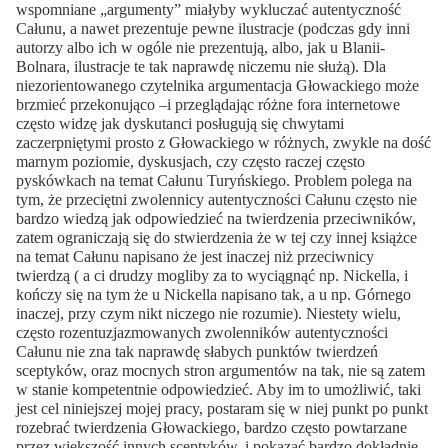
wspomniane „argumenty” miałyby wykluczać autentyczność
Całunu, a nawet prezentuje pewne ilustracje (podczas gdy inni
autorzy albo ich w ogóle nie prezentują, albo, jak u Blanii-
Bolnara, ilustracje te tak naprawdę niczemu nie służą). Dla
niezorientowanego czytelnika argumentacja Głowackiego może
brzmieć przekonująco –i przeglądając różne fora internetowe
często widzę jak dyskutanci posługują się chwytami
zaczerpniętymi prosto z Głowackiego w różnych, zwykle na dość
marnym poziomie, dyskusjach, czy często raczej często
pyskówkach na temat Całunu Turyńskiego. Problem polega na
tym, że przeciętni zwolennicy autentyczności Całunu często nie
bardzo wiedzą jak odpowiedzieć na twierdzenia przeciwników,
zatem ograniczają się do stwierdzenia że w tej czy innej książce
na temat Całunu napisano że jest inaczej niż przeciwnicy
twierdzą ( a ci drudzy mogliby za to wyciągnąć np. Nickella, i
kończy się na tym że u Nickella napisano tak, a u np. Górnego
inaczej, przy czym nikt niczego nie rozumie). Niestety wielu,
często rozentuzjazmowanych zwolenników autentyczności
Całunu nie zna tak naprawdę słabych punktów twierdzeń
sceptyków, oraz mocnych stron argumentów na tak, nie są zatem
w stanie kompetentnie odpowiedzieć. Aby im to umożliwić, taki
jest cel niniejszej mojej pracy, postaram się w niej punkt po punkt
rozebrać twierdzenia Głowackiego, bardzo często powtarzane
przez większość innych sceptyków, i pokazać bardzo dokładnie