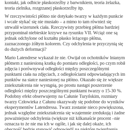
kontakt, jak odbicie płaskorzeźby z barwnikiem, teoria żelazka,
teoria zielnika, rozgrzanej płaskorzeźby itp.
W rzeczywistości płótno nie dotykało twarzy w każdym punkcie
i wcale stykać się nie musiało – a mimo to tam również się
utrwalił wizerunek ciała. Rzeczywisty przebieg płótna bardziej
przypominał niebieskie krzywe na rysunku VII. Wciąż one są
jednak odchylone od kształtu płasko leżącego płótna,
zaznaczonego żółtym kolorem. Czy odchylenia te przyczynią się
do dużych deformacji?
Mario Latendrese wykazał że nie. Owijał on ochotników lnianym
płótnem z naniesioną kratką do pomiaru odległości, po czym robił
zdjęcia i porównywał odległości między poszczególnymi
punktami ciała na zdjęciach, z odległościami odpowiadających im
punktów na siatce naniesionej na płótno. Okazało się że większe
zniekształcenia nie wystąpią, po prostu nastąpi poszerzenie
odległości między poszczególnymi punktami twarzy o 15-30 %.
Podobny efekt obserwujemy na Całunie Turyńskim, rozmiary
twarzy Człowieka z Całunu okazywały się podobne do wyników
eksperymentów Latendressa. Twarz zostanie nieco powiększona,
jednak względne zniekształcenia się wzajemnie zredukują i żadne
poważniejsze odchylenia (większe niż kilkanaście procent –nie
oznacza to że nie ma ich w ogóle, i jak się dalej okaże, ich
obecność będzie stanowić odpowiedź na niektóre twierdzenia