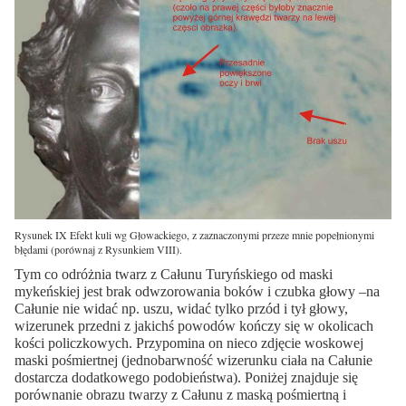
Rysunek IX Efekt kuli wg Głowackiego, z zaznaczonymi przeze mnie popełnionymi
błędami (porównaj z Rysunkiem VIII).
Tym co odróżnia twarz z Całunu Turyńskiego od maski
mykeńskiej jest brak odwzorowania boków i czubka głowy –na
Całunie nie widać np. uszu, widać tylko przód i tył głowy,
wizerunek przedni z jakichś powodów kończy się w okolicach
kości policzkowych. Przypomina on nieco zdjęcie woskowej
maski pośmiertnej (jednobarwność wizerunku ciała na Całunie
dostarcza dodatkowego podobieństwa). Poniżej znajduje się
porównanie obrazu twarzy z Całunu z maską pośmiertną i