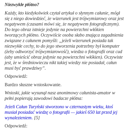
Niezwykłe płótno?
Każdy, kto kiedykolwiek czytał artykuł o słynnym całunie, mógł
się z niego dowiedzieć, że wizerunek jest trójwymiarowy oraz jest
negatywem (czasami mówi się, że negatywem fotograficznym).
Do tego obraz istnieje jedynie na powierzchni włókien
tworzących płótno. Oczywiście osoba słabo znająca zagadnienia
związane z całunem pomyśli: „jeżeli wizerunek posiada tak
niezwykłe cechy, to do jego stworzenia potrzebny był komputer
(żeby odtworzyć trójwymiarowość), wiedza o fotografii oraz cud
(aby umieścić obraz jedynie na powierzchni włókien). Oczywiste
jest, że w średniowieczu nikt takiej wiedzy nie posiadał, całun
musi być prawdziwy”.
Odpowiedź:
Bardzo słuszne wnioskowanie.
Wnioski, jakie wysunął nasz anonimowy całunista-amator w
pełni popierają zawodowi badacze płótna:
Jeżeli Całun Turyński stworzono w czternastym wieku, ktoś
musiał posiadać wiedzę o fotografii — jakieś 650 lat przed jej
wynalezieniem.
[5]
Odpowiedź: