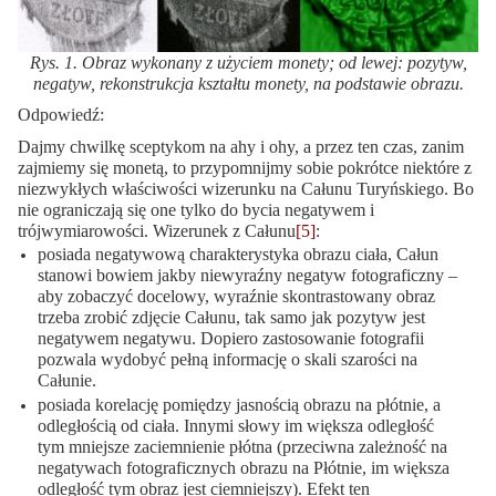
Rys. 1. Obraz wykonany z użyciem monety; od lewej: pozytyw,
negatyw, rekonstrukcja kształtu monety, na podstawie obrazu.
Odpowiedź:
Dajmy chwilkę sceptykom na ahy i ohy, a przez ten czas, zanim
zajmiemy się monetą, to przypomnijmy sobie pokrótce niektóre z
niezwykłych właściwości wizerunku na Całunu Turyńskiego. Bo
nie ograniczają się one tylko do bycia negatywem i
trójwymiarowości. Wizerunek z Całunu
[5]
:
posiada negatywową charakterystyka obrazu ciała, Całun
stanowi bowiem jakby niewyraźny negatyw fotograficzny –
aby zobaczyć docelowy, wyraźnie skontrastowany obraz
trzeba zrobić zdjęcie Całunu, tak samo jak pozytyw jest
negatywem negatywu. Dopiero zastosowanie fotografii
pozwala wydobyć pełną informację o skali szarości na
Całunie.
posiada korelację pomiędzy jasnością obrazu na płótnie, a
odległością od ciała. Innymi słowy im większa odległość
tym mniejsze zaciemnienie płótna (przeciwna zależność na
negatywach fotograficznych obrazu na Płótnie, im większa
odległość tym obraz jest ciemniejszy). Efekt ten