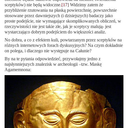
sceptyków) nie będą widoczne.
[17]
Widzimy zatem że
przybliżenie rzutowania na płaską powierzchnię, powszechnie
stosowane przez dawniejszych (i dzisiejszych) badaczy jako
proste podejście, nie wymagające skomplikowanych obliczeń, w
rzeczywistości nie jest takie złe, jak je sceptycy malują- jest
wystarczająco dobrym podejściem do większości analiz.
No dobra, a co z efektem kuli, powtarzanym przez sceptyków na
różnych internetowych forach dyskusyjnych? Na czym dokładnie
on polega, i dlaczego nie występuje na Całunie?
By na te pytania odpowiedzieć, przywołajmy jedno z
najsłynniejszych znalezisk w archeologii –tzw. Maskę
Agamemnona: