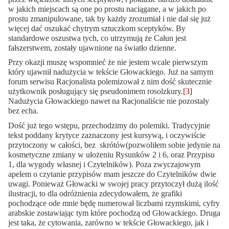
w jakich miejscach są one po prostu naciągane, a w jakich po
prostu zmanipulowane, tak by każdy zrozumiał i nie dał się już
więcej dać oszukać chytrym sztuczkom sceptyków. By
standardowe oszustwa tych, co utrzymują że Całun jest
fałszerstwem, zostały ujawnione na światło dzienne.
Przy okazji muszę wspomnieć że nie jestem wcale pierwszym
który ujawnił nadużycia w tekście Głowackiego. Już na samym
forum serwisu Racjonalista polemizował z nim dość skutecznie
użytkownik posługujący się pseudonimem rosolzkury.
[3]
Nadużycia Głowackiego nawet na Racjonaliście nie pozostały
bez echa.
Dość już tego wstępu, przechodzimy do polemiki. Tradycyjnie
tekst poddany krytyce zaznaczony jest kursywą, i oczywiście
przytoczony w całości, bez skrótów(pozwoliłem sobie jedynie na
kosmetyczne zmiany w ułożeniu Rysunków 2 i 6, oraz Przypisu
1, dla wygody własnej i Czytelników). Poza zwyczajowym
apelem o czytanie przypisów mam jeszcze do Czytelników dwie
uwagi. Ponieważ Głowacki w swojej pracy przytoczył dużą ilość
ilustracji, to dla odróżnienia zdecydowałem, że grafiki
pochodzące ode mnie będę numerował liczbami rzymskimi, cyfry
arabskie zostawiając tym które pochodzą od Głowackiego. Druga
jest taka, że cytowania, zarówno w tekście Głowackiego, jak i