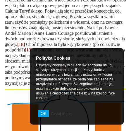
w jaki płótno owijało głowę jest jedna z największych zagadek
Całunu Turyńskiego. Pojawiają się tu przeróżne koncepcje, co,
oprócz płótna, stykało się z głową. Przede wszystkim warto
zauważyć że pomiędzy policzkami a włosami, oraz na zewnątrz
linii włosów znajdują się puste przestrzenie. Na tej podstawie
Andrè Marion i Anne-Laure Courage postulowali istnienie
dwóch podpórek z drewna czy słomy, służących do utwierdzenia
głowy.
[18]
Choć hipoteza ta była krytykowana (po co aż dwie
podpórki?)
[19]
to podobne koncepcje wysuwali inni –Ian Wilson
na przykład sugerował że 100 funtów mieszaniny mirry z
Polityka Cookies
aloesem, miało postać suchych brył, które położono wokół ciała,
Używamy cookiesy w celach świadczenia usług,
w tym również wokół głowy.
[20]
Z czegokolwiek składałaby się
statystyk, utrzymania sesji itp. Korzystanie z
taka podpórka, czy z drewna, wonności, czy po prostu kamieni,
niniejszej witryny bez zmiany ustawień w Twojej
podtrzymywałaby ono płótno, jak na poniższym schemacie,
przeglądarce oznacza, że będą one zapisane na
trzymając je z dala od boków głowy:
urządzeniu końcowym. Szczegółowe informacje,
oraz instrukcje dotyczące zablokowania u
usuwania ciasteczek znajdziesz w naszej polityce
cookies.
OK
Czytaj więcej