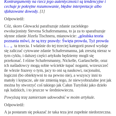
Kontrargumenty na rzecz jego autentyczności są tendencyjne i
cechuje je pokrętne rozumowanie, błędne interpretacje albo
sfałszowane dowody
.
[1]
Odpowiedź:
Cóż, skoro Głowacki parafrazuje zdanie zaciekłego
ewolucjonisty Stevena Schafersmanna, to ja za to sparafrazuje
słynne zdanie Józefa Tischnera, mianowicie:
„góralska teoria
poznania mówi, że są trzy prawdy: Święta prowda, Tyż prowda
i… „
ta trzecia. I właśnie do tej trzeciej kategorii prawd wydaje
się zaliczać cytowane zdanie Schafersmanna, jak zresztą nieraz w
tym cyklu, i dalszej części artykułu będziemy mogli się
przekonać. I różne Schafersmanny, Nickelle, Garlaschelle, oraz
ich naśladowcy mogą sobie wściekle tupać nogami, wrzeszczeć
ile wlezie frazesy o tym, jacy to oni są naukowi, racjonalni,
logiczni (bo obiektywni to na pewno nie), a wszyscy inni to
matoły i krętacze, ale nie zmienią tego, że niewyobrażalne jest jak
można by stworzyć coś takiego jak Całun Turyński jako dzieło
rąk ludzkich, i to jeszcze w średniowieczu.
Powyższą tezę zamierzam udowodnić w moim artykule.
Odpowiedź:
A ja postaram się pokazać że taka teza jest zupełnie niedorzeczna.