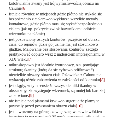
kolokwialnie zwany jest trójwymiarowością obrazu na
Całunie
[6]
istnieje również w miejscach gdzie płótno nie stykało się
bezpośrednio z ciałem –co wyklucza wszelkie metody
kontaktowe, gdzie płótno musi się stykać bezpośrednio z
ciałem (jak np. pokrycie zwłok barwnikiem i odbicie
wizerunku na płótnie)
jest pozbawiony ostrych konturów, przejście od obrazu
ciała, do rejonów gdzie go już nie ma jest stosunkowo
gładkie. Malowanie bez stosowania konturów zaczęto
praktykować dopiero wraz z nadejściem impresjonizmu w
XIX wieku
[7]
mikroskopowo jest idealnie izotropowy, tzn. pomijając
strukturę tkaniny (którą da się cyfrowo odfiltrować)
niewielkie obszary obrazu ciała Człowieka z Całunu nie
wykazują różnic zabarwienia w zależności od kierunku
[8]
jest ciągły, w tym sensie że wszystkie nitki tkaniny w
obszarze gdzie występuje wizerunek, są mniej lub bardziej
zabarwione.
[9]
nie istnieje pod plamami krwi –co sugeruje że plamy te
powstały przed powstaniem obrazu ciała
[10]
jest utworzony na górnej, zewnętrznej warstwie włókien
(warstwa ta ma rozmiar
0,03 mm)
tworzących nić, zmiany