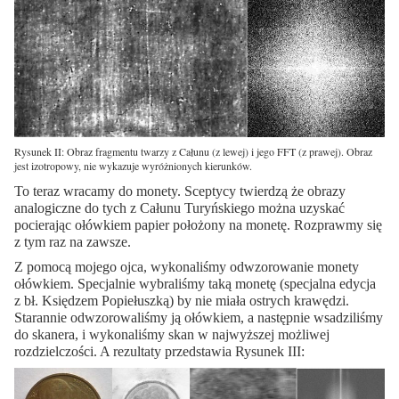
Rysunek II: Obraz fragmentu twarzy z Całunu (z lewej) i jego FFT (z prawej). Obraz
jest izotropowy, nie wykazuje wyróżnionych kierunków.
To teraz wracamy do monety. Sceptycy twierdzą że obrazy
analogiczne do tych z Całunu Turyńskiego można uzyskać
pocierając ołówkiem papier położony na monetę. Rozprawmy się
z tym raz na zawsze.
Z pomocą mojego ojca, wykonaliśmy odwzorowanie monety
ołówkiem. Specjalnie wybraliśmy taką monetę (specjalna edycja
z bł. Księdzem Popiełuszką) by nie miała ostrych krawędzi.
Starannie odwzorowaliśmy ją ołówkiem, a następnie wsadziliśmy
do skanera, i wykonaliśmy skan w najwyższej możliwej
rozdzielczości. A rezultaty przedstawia Rysunek III: