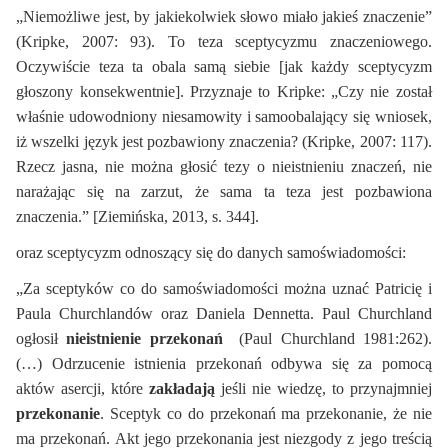
„Niemożliwe jest, by jakiekolwiek słowo miało jakieś znaczenie”
(Kripke, 2007: 93). To teza sceptycyzmu znaczeniowego.
Oczywiście teza ta obala samą siebie [jak każdy sceptycyzm
głoszony konsekwentnie]. Przyznaje to Kripke: „Czy nie został
właśnie udowodniony niesamowity i samoobalający się wniosek,
iż wszelki język jest pozbawiony znaczenia? (Kripke, 2007: 117).
Rzecz jasna, nie można głosić tezy o nieistnieniu znaczeń, nie
narażając się na zarzut, że sama ta teza jest pozbawiona
znaczenia.” [Ziemińska, 2013, s. 344].
oraz sceptycyzm odnoszący się do danych samoświadomości:
„Za sceptyków co do samoświadomości można uznać Patricię i
Paula Churchlandów oraz Daniela Dennetta. Paul Churchland
ogłosił
nieistnienie przekonań
(Paul Churchland 1981:262).
(…) Odrzucenie istnienia przekonań odbywa się za pomocą
aktów asercji, które
zakładają
jeśli nie wiedzę, to przynajmniej
przekonanie
. Sceptyk co do przekonań ma przekonanie, że nie
ma przekonań. Akt jego przekonania jest niezgody z jego treścią