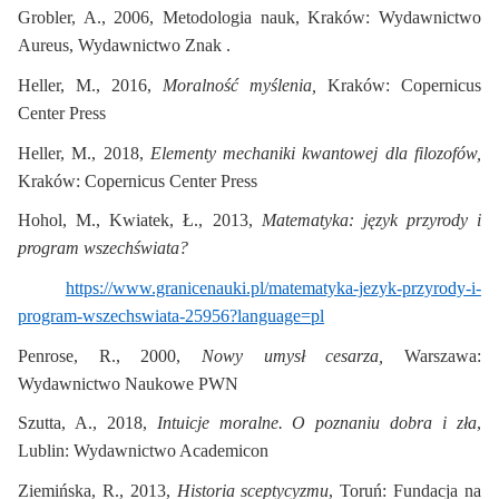
Grobler, A., 2006, Metodologia nauk, Kraków: Wydawnictwo
Aureus, Wydawnictwo Znak .
Heller, M., 2016,
Moralność myślenia,
Kraków: Copernicus
Center Press
Heller, M., 2018,
Elementy mechaniki kwantowej dla filozofów,
Kraków: Copernicus Center Press
Hohol, M., Kwiatek, Ł., 2013,
Matematyka: język przyrody i
program wszechświata?
https://www.granicenauki.pl/matematyka-jezyk-przyrody-i-
program-wszechswiata-25956?language=pl
Penrose, R., 2000,
Nowy umysł cesarza,
Warszawa:
Wydawnictwo Naukowe PWN
Szutta, A., 2018,
Intuicje moralne. O poznaniu dobra i zła
,
Lublin: Wydawnictwo Academicon
Ziemińska, R., 2013,
Historia sceptycyzmu
, Toruń: Fundacja na