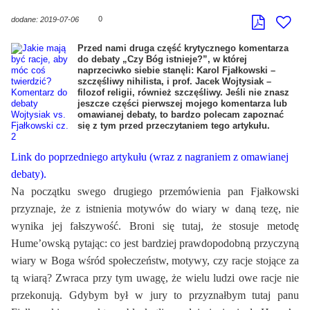
0
dodane: 2019-07-06
Przed nami druga część krytycznego komentarza
do debaty „Czy Bóg istnieje?”, w której
naprzeciwko siebie stanęli: Karol Fjałkowski –
szczęśliwy nihilista, i prof. Jacek Wojtysiak –
filozof religii, również szczęśliwy. Jeśli nie znasz
jeszcze części pierwszej mojego komentarza lub
omawianej debaty, to bardzo polecam zapoznać
się z tym przed przeczytaniem tego artykułu.
Link do poprzedniego artykułu (wraz z nagraniem z omawianej
debaty).
Na początku swego drugiego przemówienia pan Fjałkowski
przyznaje, że z istnienia motywów do wiary w daną tezę, nie
wynika jej fałszywość. Broni się tutaj, że stosuje metodę
Hume’owską pytając: co jest bardziej prawdopodobną przyczyną
wiary w Boga wśród społeczeństw, motywy, czy racje stojące za
tą wiarą? Zwraca przy tym uwagę, że wielu ludzi owe racje nie
przekonują. Gdybym był w jury to przyznałbym tutaj panu