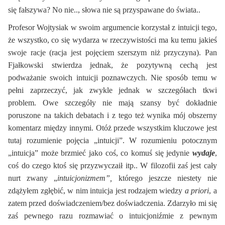
się fałszywa? No nie.., słowa nie są przyspawane do świata..
Profesor Wojtysiak w swoim argumencie korzystał z intuicji tego,
że wszystko, co się wydarza w rzeczywistości ma ku temu jakieś
swoje racje (racja jest pojęciem szerszym niż przyczyna). Pan
Fjałkowski stwierdza jednak, że pozytywną cechą jest
podważanie swoich intuicji poznawczych. Nie sposób temu w
pełni zaprzeczyć, jak zwykle jednak w szczegółach tkwi
problem. Owe szczegóły nie mają szansy być dokładnie
poruszone na takich debatach i z tego też wynika mój obszerny
komentarz między innymi. Otóż przede wszystkim kluczowe jest
tutaj rozumienie pojęcia „intuicji”. W rozumieniu potocznym
„intuicja” może brzmieć jako coś, co komuś się jedynie
wydaje
,
coś do czego ktoś się przyzwyczaił itp.. W filozofii zaś jest cały
nurt zwany „
intuicjonizmem”,
którego jeszcze niestety nie
zdążyłem zgłębić, w nim intuicja jest rodzajem wiedzy
a priori
, a
zatem przed doświadczeniem/bez doświadczenia. Zdarzyło mi się
zaś pewnego razu rozmawiać o intuicjoniźmie z pewnym