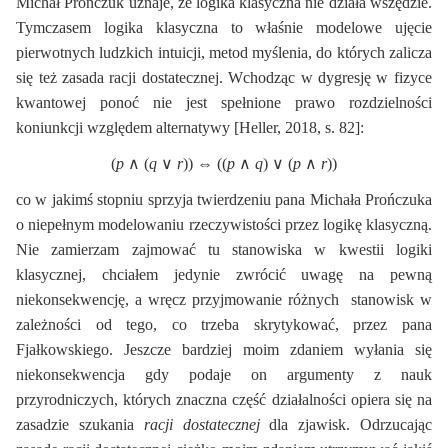
Michał Prończuk uznaje, że logika klasyczna nie działa wszędzie.
Tymczasem logika klasyczna to właśnie modelowe ujęcie
pierwotnych ludzkich intuicji, metod myślenia, do których zalicza
się też zasada racji dostatecznej. Wchodząc w dygresję w fizyce
kwantowej ponoć nie jest spełnione prawo rozdzielności
koniunkcji względem alternatywy [Heller, 2018, s. 82]:
(
p
∧
(
q
∨
r
))
⇔
((
p
∧
q
)
∨
(
p
∧
r
))
co w jakimś stopniu sprzyja twierdzeniu pana Michała Prończuka
o niepełnym modelowaniu rzeczywistości przez logikę klasyczną.
Nie zamierzam zajmować tu stanowiska w kwestii logiki
klasycznej, chciałem jedynie zwrócić uwagę na pewną
niekonsekwencję, a wręcz przyjmowanie różnych stanowisk w
zależności od tego, co trzeba skrytykować, przez pana
Fjałkowskiego. Jeszcze bardziej moim zdaniem wyłania się
niekonsekwencja gdy podaje on argumenty z nauk
przyrodniczych, których znaczna część działalności opiera się na
zasadzie szukania
racji dostatecznej
dla zjawisk. Odrzucając