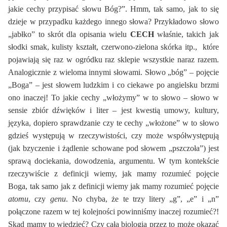
jakie cechy przypisać słowu Bóg?”. Hmm, tak samo, jak to się
dzieje w przypadku każdego innego słowa? Przykładowo słowo
„jabłko” to skrót dla opisania wielu
CECH
właśnie, takich jak
słodki smak, kulisty kształt, czerwono-zielona skórka itp., które
pojawiają się raz w ogródku raz sklepie wszystkie naraz razem.
Analogicznie z wieloma innymi słowami. Słowo „bóg” – pojęcie
„Boga” – jest słowem ludzkim i co ciekawe po angielsku brzmi
ono inaczej! To jakie cechy „włożymy” w to słowo – słowo w
sensie zbiór dźwięków i liter – jest kwestią umowy, kultury,
języka, dopiero sprawdzanie czy te cechy „włożone” w to słowo
gdzieś występują w rzeczywistości, czy może współwystępują
(jak bzyczenie i żądlenie schowane pod słowem „pszczoła”) jest
sprawą dociekania, dowodzenia, argumentu. W tym kontekście
rzeczywiście z definicji wiemy, jak mamy rozumieć pojęcie
Boga, tak samo jak z definicji wiemy jak mamy rozumieć pojęcie
atomu
, czy
genu
. No chyba, że te trzy litery „g”, „e” i „n”
połączone razem w tej kolejności powinniśmy inaczej rozumieć?!
Skąd mamy to wiedzieć? Czy cała biologia przez to może okazać