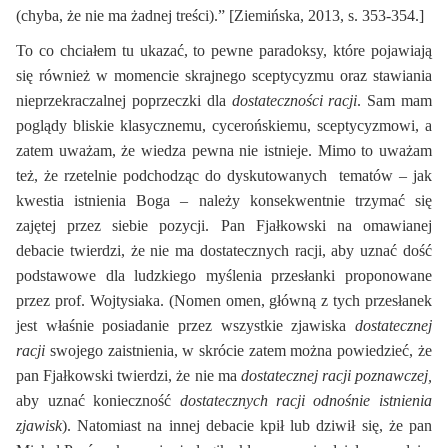
(chyba, że nie ma żadnej treści).” [Ziemińska, 2013, s. 353-354.]
To co chciałem tu ukazać, to pewne paradoksy, które pojawiają
się również w momencie skrajnego sceptycyzmu oraz stawiania
nieprzekraczalnej poprzeczki dla
dostateczności racji
. Sam mam
poglądy bliskie klasycznemu, cycerońskiemu, sceptycyzmowi, a
zatem uważam, że wiedza pewna nie istnieje. Mimo to uważam
też, że rzetelnie podchodząc do dyskutowanych tematów – jak
kwestia istnienia Boga – należy konsekwentnie trzymać się
zajętej przez siebie pozycji. Pan Fjałkowski na omawianej
debacie twierdzi, że nie ma dostatecznych racji, aby uznać dość
podstawowe dla ludzkiego myślenia przesłanki proponowane
przez prof. Wojtysiaka. (Nomen omen, główną z tych przesłanek
jest właśnie posiadanie przez wszystkie zjawiska
dostatecznej
racji
swojego zaistnienia, w skrócie zatem można powiedzieć, że
pan Fjałkowski twierdzi, że nie ma
dostatecznej racji poznawczej,
aby uznać konieczność
dostatecznych racji odnośnie istnienia
zjawisk
). Natomiast na innej debacie kpił lub dziwił się, że pan