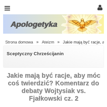
KOŚCIÓŁ
KATOLICKI
TRÓJCA
Apologetyka
ŚWIĘTA
RACJONALISTA
Strona domowa
»
Ateizm
»
Jakie mają być racje, a
ATEIZM
Sceptyczny Chrześcijanin
ŚWIADKOWIE
JEHOWY
Jakie mają być racje, aby móc
W
OBRONIE
coś twierdzić? Komentarz do
WIARY
debaty Wojtysiak vs.
INNE
Fjałkowski cz. 2