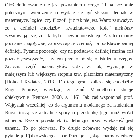
Otóż definiowanie nie jest poznaniem niczego.” I na poziomie
potocznym twierdzenie to wydaje się być słuszne. Jednak w
matematyce, logice, czy filozofii już tak nie jest. Warto zauważyć,
że z definicji chociażby „kwadratowego koła” niektórzy
wysnuwają tezę, że taki byt na pewno nie istnieje. A zatem mamy
poznanie
negatywne
, zaprzeczające czemuś, na podstawie samej
definicji. Pytanie pozostaje, czy na podstawie definicji można coś
poznać
pozytywnie
, a zatem przekonać się o istnieniu czegoś.
Znaczna część matematyków sądzi, że tak, wyznając w
mniejszym lub większym stopniu tzw. platonizm matematyczny
[Hohol i Kwiatek, 2013]. Do tego grona zalicza się chociażby
Roger Penrose, twierdząc, że zbiór Mandelbrota istnieje
obiektywnie [Penrose, 2000, s. 116]. Jak zaś wspominał prof.
Wojtysiak wcześniej, co do argumentu modalnego za istnieniem
Boga, toczą się aktualnie spory o przesłankę jego możliwości
istnienia. Reszta przesłanek (z definicji) przez większość jest
uznana. To po pierwsze. Po drugie zabawne wydaje mi się
pytanie p. Fjałkowskiego – parafrazując – „skąd mamy wiedzieć