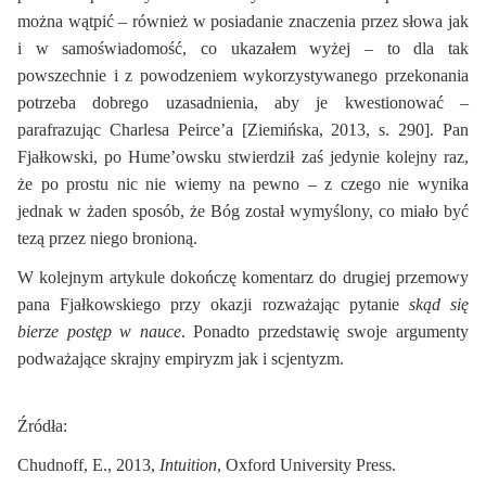
można wątpić – również w posiadanie znaczenia przez słowa jak
i w samoświadomość, co ukazałem wyżej – to dla tak
powszechnie i z powodzeniem wykorzystywanego przekonania
potrzeba dobrego uzasadnienia, aby je kwestionować –
parafrazując Charlesa Peirce’a [Ziemińska, 2013, s. 290]. Pan
Fjałkowski, po Hume’owsku stwierdził zaś jedynie kolejny raz,
że po prostu nic nie wiemy na pewno – z czego nie wynika
jednak w żaden sposób, że Bóg został wymyślony, co miało być
tezą przez niego bronioną.
W kolejnym artykule dokończę komentarz do drugiej przemowy
pana Fjałkowskiego przy okazji rozważając pytanie
skąd się
bierze postęp w nauce
. Ponadto przedstawię swoje argumenty
podważające skrajny empiryzm jak i scjentyzm.
Źródła:
Chudnoff, E., 2013,
Intuition
, Oxford University Press.