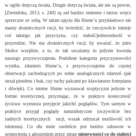
w ogóle dotyczą świata. Drugie dotyczą świata, ale nie są pewne,
[Ziemińska, 2013, s. 249] są zaś bardzo zmienne i nieraz wręcz
sprzeczne ze sobą. W takim ujęciu dla Hume’a przykładowo nie
mamy
dostatecznych racji
, by twierdzić, że
rzeczywiście
istnieje
coś takiego jak przyczyna, czy stałość/jednorodność w
przyrodzie. Nie ma
dostatecznych racji
, by uważać, że jutro
Słońce wzejdzie, a to, że tak uważamy to jedynie kwestia
naszego przyzwyczajenia. Podobnie kategoria przyczynowości
wynika, zdaniem Hume’a, z przyzwyczajenia do częstej
obserwacji zachodzących po sobie analogicznych zdarzeń (jak
strzał pistoletu i huk, czy ruchy palcami po klawiaturze fortepianu
i dźwięk). Co istotne Hume wyznawał sceptycyzm jedynie w
formie teoretycznej, przyznając, że w praktyce
konieczność
życiowa
wymusza przyjęcie jakichś poglądów. Tym samym w
praktyce przyjął poglądy naturalistyczne (oczywiście bez
żadnych teoretycznych racji, wszak odrzucał możliwość ich
istnienia). Co dla mnie osobiście jest bardzo zabawne w
zestawieniu z głoszeniem przez niego
niepewności co do stałości