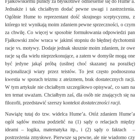
Fjałkowskiemu punkty za błyskotliwe odniesienie się do Hume’a.
Jednakże i tak chciałbym dodać pewne uwagi i zastrzeżenia.
Ogólnie Hume to reprezentant dość skrajnego sceptycyzmu, z
którego też wynikają moim zdaniem pewne sprzeczności, o czym
za chwilę. Co więcej w sposobie formułowania odpowiedzi pan
Fjałkowski znów wraca w jakimś stopniu do błędnej dychotomii
racje vs. motywy. Dodaje jednak słusznie moim zdaniem, że owe
racje są dla wielu nieprzekonujące, a zatem w domyśle mogą one
być jedyne jakąś próbą (usilnej choć skazanej na porażkę)
racjonalizacji wiary przez teistów. To jest często podnoszona
kwestia w sporach teizmu z ateizmem, brak dostatecznych racji.
W tym artykule nie chciałbym szczegółowo opisywać, co sam na
ten temat uważam. Chciałbym zaś, dla osób nie znających się na
filozofii, przedstawić szerszy kontekst
dostateczności racji
.
Nawiążę tutaj do tzw. widelca Hume’a. Otóż zdaniem Hume’a
ogół sądów można podzielić na (1) sądy o relacjach między
ideami – logika, matematyka itp., i (2) sądy o faktach –
postrzeżenia zmysłowe. Pierwsze są pewne, ale nie wiadomo czy