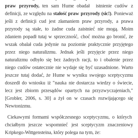
praw przyrody,
ten sam Hume obadał istnienie cudów z
definicji, ze względu na
stałość praw przyrody (sic!)
. Ponieważ
jeśli z definicji cud jest złamaniem praw przyrody, a prawa
przyrody są stałe, to żadne cuda zaistnieć nie mogą. Moim
zdaniem popadł tutaj w sprzeczność, choć można go bronić, że
wszak obalał cuda jedynie na poziomie praktycznie przyjętego
przez niego naturalizmu. Jednak jeśli przyjęcie przez niego
naturalizmu odbyło się bez żadnych racji, to i obalenie przez
niego cudów ostatecznie nie wydaje się być uzasadnione. Warto
jeszcze tutaj dodać, że Hume w wyniku swojego sceptycyzmu
doszedł do wniosku iż "nauka nie dostarcza wiedzy o świecie,
lecz jest zbiorm przesądów opartych na przyzwyczajeniach,"
[Grobler, 2006, s. 30] a żył on w czasach rozwijającego się
Newtonizmu.
Ciekawymi formami współczesnego sceptycyzmu, o których
chciałbym jeszcze wspomnieć jest sceptycyzm znaczeniowy
Kripkego-Wittgensteina, który polega na tym, że: