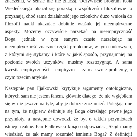
znaczenia, w sensie nic nie znaczą. Oczywiście program Koła
Wiedeńskiego okazał się porażką i współcześni filozofowie to
przyznają, choć sama działalność jego członków dużo wniosła do
filozofii nauki ukazując dobitnie właśnie jej nieempiryczne
aspekty. Możemy oczywiście narzekać na nieempiryczność
Boga, jednak w tym samym czasie narzekając na
nieempiryczność znacznej części problemów, w tym naukowych,
z którymi się stykamy i które w jakiś sposób, przynajmniej na
poziomie swoich uczynków, musimy rozstrzygnąć. A sama
kwestia empiryczności – empiryzm – też ma swoje problemy, o
czym trzecim artykule.
Następnie pan Fjałkowski krytykuje argumenty ontologiczne,
których sam nie jestem fanem, głównie dlatego, że nie wgłębiłem
się w nie jeszcze na tyle, aby je dobrze zrozumieć. Polegają one
na tym, że najpierw definiuje się Boga określając pewne jego
przymioty, a następnie dowodzi, że byt o takich przymiotach
istnieje realnie. Pan Fjałkowski kpiąco odpowiada: „Skąd mamy
wiedzieć, że tak mamy rozumieć istnienie Boga? Z definicji!