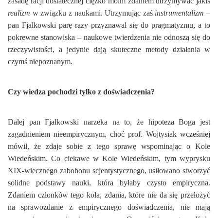
zasadę racji dostatecznej ciężko moim zdaniem utrzymywać jakiś
realizm
w związku z naukami. Utrzymując zaś
instrumentalizm
–
pan Fjałkowski parę razy przyznawał się do pragmatyzmu, a to
pokrewne stanowiska – naukowe twierdzenia nie odnoszą się do
rzeczywistości, a jedynie dają skuteczne metody działania w
czymś niepoznanym.
Czy wiedza pochodzi tylko z doświadczenia?
Dalej pan Fjałkowski narzeka na to, że hipoteza Boga jest
zagadnieniem nieempirycznym, choć prof. Wojtysiak wcześniej
mówił, że zdaje sobie z tego sprawę wspominając o Kole
Wiedeńskim. Co ciekawe w Kole Wiedeńskim, tym wyprysku
XIX-wiecznego zabobonu scjentystycznego, usiłowano stworzyć
solidne podstawy nauki, która byłaby czysto empiryczna.
Zdaniem członków tego koła, zdania, które nie da się przełożyć
na sprawozdanie z empirycznego doświadczenia, nie mają