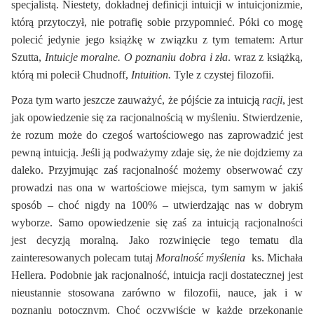
specjalistą. Niestety, dokładnej definicji intuicji w intuicjonizmie,
którą przytoczył, nie potrafię sobie przypomnieć. Póki co mogę
polecić jedynie jego książkę w związku z tym tematem: Artur
Szutta,
Intuicje moralne. O poznaniu dobra i zła
. wraz z książką,
którą mi polecił Chudnoff,
Intuition.
Tyle z czystej filozofii.
Poza tym warto jeszcze zauważyć, że pójście za intuicją
racji
, jest
jak opowiedzenie się za racjonalnością w myśleniu. Stwierdzenie,
że rozum może do czegoś wartościowego nas zaprowadzić jest
pewną intuicją. Jeśli ją podważymy zdaje się, że nie dojdziemy za
daleko. Przyjmując zaś racjonalność możemy obserwować czy
prowadzi nas ona w wartościowe miejsca, tym samym w jakiś
sposób – choć nigdy na 100% – utwierdzając nas w dobrym
wyborze. Samo opowiedzenie się zaś za intuicją racjonalności
jest decyzją moralną. Jako rozwinięcie tego tematu dla
zainteresowanych polecam tutaj
Moralność myślenia
ks. Michała
Hellera. Podobnie jak racjonalność, intuicja racji dostatecznej jest
nieustannie stosowana zarówno w filozofii, nauce, jak i w
poznaniu potocznym. Choć oczywiście w każde przekonanie