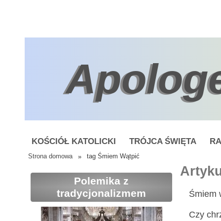
Apolog
KOŚCIÓŁ KATOLICKI
TRÓJCA ŚWIĘTA
RA
Strona domowa
»
tag Śmiem Wątpić
Artyk
Polemika z
tradycjonalizmem
Śmiem wą
Czy chr