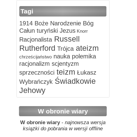
Tagi
1914
Boże Narodzenie
Bóg
Całun turyński
Jezus
Knorr
Russell
Racjonalista
Rutherford
ateizm
Trójca
nauka
polemika
chrześcijaństwo
racjonalizm
scjentyzm
teizm
sprzeczności
Łukasz
Świadkowie
Wybrańczyk
Jehowy
W obronie wiary
W obronie wiary
- najnowsza wersja
książki do pobrania w wersji offline