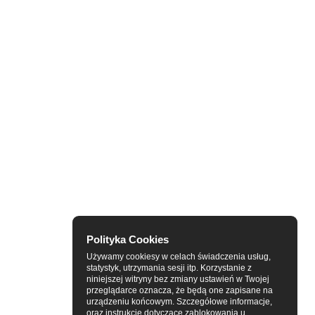
Polityka Cookies
Używamy cookiesy w celach świadczenia usług,
statystyk, utrzymania sesji itp. Korzystanie z
niniejszej witryny bez zmiany ustawień w Twojej
przeglądarce oznacza, że będą one zapisane na
urządzeniu końcowym. Szczegółowe informacje,
oraz instrukcje dotyczące zablokowania u