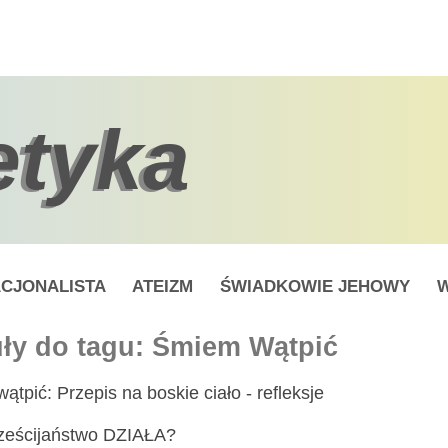
etyka
CJONALISTA
ATEIZM
ŚWIADKOWIE JEHOWY
W
uły do tagu: Śmiem Wątpić
tpić: Przepis na boskie ciało - refleksje
ześcijaństwo DZIAŁA?