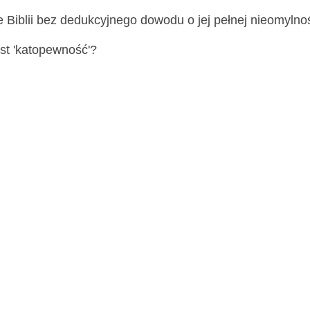
e Biblii bez dedukcyjnego dowodu o jej pełnej nieomylno
st 'katopewność'?