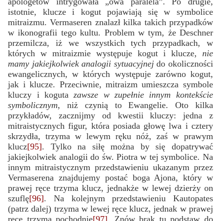
apologetów intrygowała „owa paralela”. Po drugie,
istotnie, klucze i kogut pojawiają się w symbolice
mitraizmu. Vermaseren znalazł kilka takich przypadków
w ikonografii tego kultu. Problem w tym, że Deschner
przemilcza, iż we wszystkich tych przypadkach, w
których w mitraizmie występuje kogut i klucze,
nie
mamy jakiejkolwiek analogii sytuacyjnej
do okoliczności
ewangelicznych, w których występuje zarówno kogut,
jak i klucze. Przeciwnie, mitraizm umieszcza symbole
kluczy i koguta
zawsze w zupełnie innym kontekście
symbolicznym
, niż czynią to Ewangelie. Oto kilka
przykładów, zacznijmy od kwestii kluczy: jedna z
mitraistycznych figur, która posiada głowę lwa i cztery
skrzydła, trzyma w lewym ręku nóż, zaś w prawym
klucz
[95]
. Tylko na siłę można by się dopatrywać
jakiejkolwiek analogii do św. Piotra w tej symbolice. Na
innym mitraistycznym przedstawieniu ukazanym przez
Vermaserena znajdujemy postać boga Ajona, który w
prawej ręce trzyma klucz, jednakże w lewej dzierży on
szuflę
[96]
. Na kolejnym przedstawieniu Kautopates
(patrz dalej) trzyma w lewej ręce klucz, jednak w prawej
ręce trzyma pochodnię
[97]
. Znów brak tu podstaw do