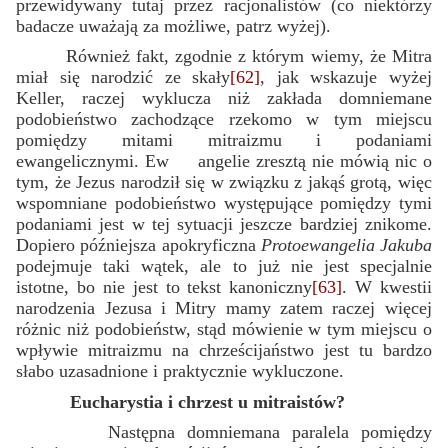
przewidywany tutaj przez racjonalistów (co niektórzy
badacze uważają za możliwe, patrz wyżej).
Również fakt, zgodnie z którym wiemy, że Mitra
miał się narodzić ze skały
[62]
, jak wskazuje wyżej
Keller, raczej wyklucza niż zakłada domniemane
podobieństwo zachodzące rzekomo w tym miejscu
pomiędzy mitami mitraizmu i podaniami
ewangelicznymi. Ew
angelie zresztą nie mówią nic o
tym, że Jezus narodził się w związku z jakąś grotą, więc
wspomniane podobieństwo występujące pomiędzy tymi
podaniami jest w tej sytuacji jeszcze bardziej znikome.
Dopiero późniejsza apokryficzna
Protoewangelia Jakuba
podejmuje taki wątek, ale to już nie jest specjalnie
istotne, bo nie jest to tekst kanoniczny
[63]
. W kwestii
narodzenia Jezusa i Mitry mamy zatem raczej więcej
różnic niż podobieństw, stąd mówienie w tym miejscu o
wpływie mitraizmu na chrześcijaństwo jest tu bardzo
słabo uzasadnione i praktycznie wykluczone.
Eucharystia i chrzest u mitraistów?
Następna domniemana paralela pomiędzy