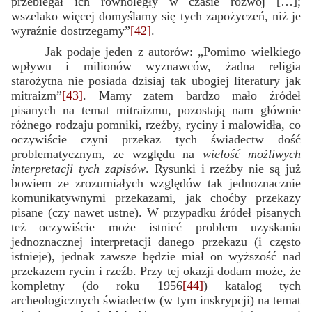
przebiegał ich równoległy w czasie rozwój […];
wszelako więcej domyślamy się tych zapożyczeń, niż je
wyraźnie dostrzegamy”
[42]
.
Jak podaje jeden z autorów: „Pomimo wielkiego
wpływu i milionów wyznawców, żadna religia
starożytna nie posiada dzisiaj tak ubogiej literatury jak
mitraizm”
[43]
. Mamy zatem bardzo mało źródeł
pisanych na temat mitraizmu, pozostają nam głównie
różnego rodzaju pomniki, rzeźby, ryciny i malowidła, co
oczywiście czyni przekaz tych świadectw dość
problematycznym, ze względu na
wielość możliwych
interpretacji tych zapisów
. Rysunki i rzeźby nie są już
bowiem ze zrozumiałych względów tak jednoznacznie
komunikatywnymi przekazami, jak choćby przekazy
pisane (czy nawet ustne). W przypadku źródeł pisanych
też oczywiście może istnieć problem uzyskania
jednoznacznej interpretacji danego przekazu (i często
istnieje), jednak zawsze będzie miał on wyższość nad
przekazem rycin i rzeźb. Przy tej okazji dodam może, że
kompletny (do roku 1956
[44]
) katalog tych
archeologicznych świadectw (w tym inskrypcji) na temat