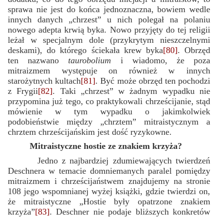
sprawa nie jest do końca jednoznaczna, bowiem wedle
innych danych „chrzest” u nich polegał na polaniu
nowego adepta krwią byka. Nowo przyjęty do tej religii
leżał w specjalnym dole (przykrytym nieszczelnymi
deskami), do którego ściekała krew byka
[80]
. Obrzęd
ten nazwano
taurobolium
i wiadomo, że poza
mitraizmem występuje on również w innych
starożytnych kultach
[81]
. Być może obrzęd ten pochodzi
z Frygii
[82]
. Taki „chrzest” w żadnym wypadku nie
przypomina już tego, co praktykowali chrześcijanie, stąd
mówienie w tym wypadku o jakimkolwiek
podobieństwie między „chrztem” mitraistycznym a
chrztem chrześcijańskim jest dość ryzykowne.
Mitraistyczne hostie ze znakiem krzyża?
Jedno z najbardziej zdumiewających twierdzeń
Deschnera w temacie domniemanych paralel pomiędzy
mitraizmem i chrześcijaństwem znajdujemy na stronie
108 jego wspomnianej wyżej książki, gdzie twierdzi on,
że mitraistyczne „Hostie były opatrzone znakiem
krzyża”
[83]
. Deschner nie podaje bliższych konkretów