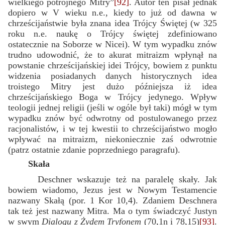
wielkiego potrójnego Mitry”
[92]
. Autor ten pisał jednak
dopiero w V wieku n.e., kiedy to już od dawna w
chrześcijaństwie była znana idea Trójcy Świętej (w 325
roku n.e. naukę o Trójcy świętej zdefiniowano
ostatecznie na Soborze w Nicei). W tym wypadku znów
trudno udowodnić, że to akurat mitraizm wpłynął na
powstanie chrześcijańskiej idei Trójcy, bowiem z punktu
widzenia posiadanych danych historycznych idea
troistego Mitry jest dużo późniejsza iż idea
chrześcijańskiego Boga w Trójcy jedynego. Wpływ
teologii jednej religii (jeśli w ogóle był taki) mógł w tym
wypadku znów być odwrotny od postulowanego przez
racjonalistów, i w tej kwestii to chrześcijaństwo mogło
wpływać na mitraizm, niekoniecznie zaś odwrotnie
(patrz ostatnie zdanie poprzedniego paragrafu).
Skała
Deschner wskazuje też na paralelę skały. Jak
bowiem wiadomo, Jezus jest w Nowym Testamencie
nazwany Skałą (por. 1 Kor 10,4). Zdaniem Deschnera
tak też jest nazwany Mitra. Ma o tym świadczyć Justyn
w swym
Dialogu z Żydem Tryfonem
(70,1n i 78,15)
[93]
.