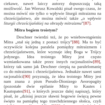
ciekawe, nawet laiccy autorzy dopuszczają taką
możliwość. Jan Wierusz Kowalski pisał swego czasu, że
można mówić nie tylko o wpływie liturgii mitraizmu na
chrześcijaństwo, ale można mówić także „o
wpływie
liturgii chrześcijańskiej na obrzędy mitraizmu
”
[87]
.
Mitra bogiem troistym?
Deschner twierdzi też, że po wniebowstąpieniu
Mitra „stał się jedną z postaci trójcy”
[88]
. Ma to być
oczywiście kolejna paralela pomiędzy mitraizmem i
chrześcijaństwem, które wyznaje ideę Boga w Trójcy
jedynego. Idea troistego Mitry jest często
wzmiankowana także przez innych racjonalistów
[89]
,
którzy tak samo jak Deschner cierpią na paralelomanię
co do mitraizmu i chrześcijaństwa. Jednakże nawet sami
racjonaliści
[90]
przyznają, że idea troistego Mitry jest
nam znana z pism Pseudo-Dionizego Aeoropagity
(pozostałe dwie epifanie Mitry to Kautes i
Kautopates
[91]
, o których jeszcze dalej napiszę), który
pisał, że „dzisiaj jeszcze sławni bogowie święcą pewne
święto na pamiątkę tego trzechdziennego słońca, czyli