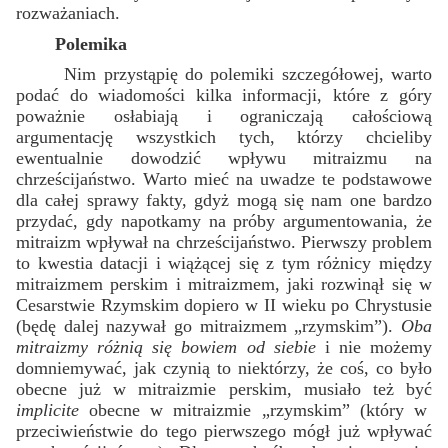
rozważaniach.
Polemika
Nim przystąpię do polemiki szczegółowej, warto
podać do wiadomości kilka informacji, które z góry
poważnie osłabiają i ograniczają całościową
argumentację wszystkich tych, którzy chcieliby
ewentualnie dowodzić wpływu mitraizmu na
chrześcijaństwo. Warto mieć na uwadze te podstawowe
dla całej sprawy fakty, gdyż mogą się nam one bardzo
przydać, gdy napotkamy na próby argumentowania, że
mitraizm wpływał na chrześcijaństwo. Pierwszy problem
to kwestia datacji i wiążącej się z tym różnicy między
mitraizmem perskim i mitraizmem, jaki rozwinął się w
Cesarstwie Rzymskim dopiero w II wieku po Chrystusie
(będę dalej nazywał go mitraizmem „rzymskim”).
Oba
mitraizmy różnią się bowiem od siebie
i nie możemy
domniemywać, jak czynią to niektórzy, że coś, co było
obecne już w mitraizmie perskim, musiało też być
implicite
obecne w mitraizmie „rzymskim” (który w
przeciwieństwie do tego pierwszego mógł już wpływać