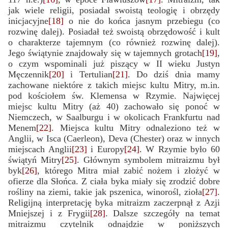
jak wiele religii, posiadał swoistą teologię i obrzędy
inicjacyjne
[18]
o nie do końca jasnym przebiegu (co
rozwinę dalej). Posiadał też swoistą obrzędowość i kult
o charakterze tajemnym (co również rozwinę dalej).
Jego świątynie znajdowały się w tajemnych grotach
[19]
,
o czym wspominali już piszący w II wieku Justyn
Męczennik
[20]
i Tertulian
[21]
. Do dziś dnia mamy
zachowane niektóre z takich miejsc kultu Mitry, m.in.
pod kościołem św. Klemensa w Rzymie. Najwięcej
miejsc kultu Mitry (aż 40) zachowało się ponoć w
Niemczech, w Saalburgu i w okolicach Frankfurtu nad
Menem
[22]
. Miejsca kultu Mitry odnaleziono też w
Anglii, w Isca (Caerleon), Deva (Chester) oraz w innych
miejscach Anglii
[23]
i Europy
[24]
. W Rzymie było 60
świątyń Mitry
[25]
. Głównym symbolem mitraizmu był
byk
[26]
, którego Mitra miał zabić nożem i złożyć w
ofierze dla Słońca. Z ciała byka miały się zrodzić dobre
rośliny na ziemi, takie jak pszenica, winorośl, zioła
[27]
.
Religijną interpretację byka mitraizm zaczerpnął z Azji
Mniejszej i z Frygii
[28]
. Dalsze szczegóły na temat
mitraizmu czytelnik odnajdzie w poniższych