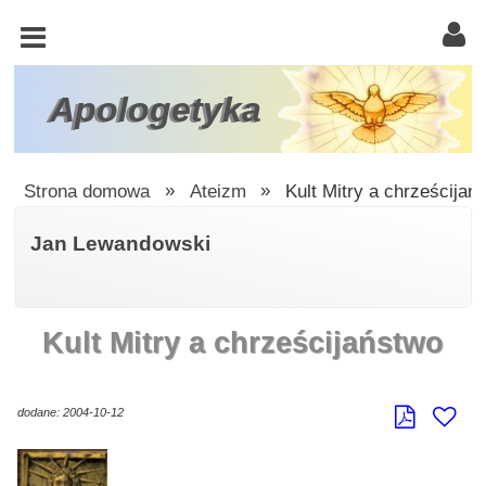
KOŚCIÓŁ
KATOLICKI
TRÓJCA
Apologetyka
ŚWIĘTA
RACJONALISTA
Strona domowa
»
Ateizm
»
Kult Mitry a chrześcijań
ATEIZM
Jan Lewandowski
ŚWIADKOWIE
JEHOWY
Kult Mitry a chrześcijaństwo
W
OBRONIE
WIARY
dodane: 2004-10-12
INNE