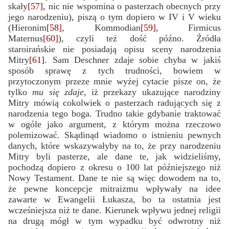
skały
[57]
, nic nie wspomina o pasterzach obecnych przy
jego narodzeniu), piszą o tym dopiero w IV i V wieku
(Hieronim
[58]
, Kommodian
[59]
, Firmicus
Maternus
[60]
), czyli też dość późno. Źródła
staroirańskie nie posiadają opisu sceny narodzenia
Mitry
[61]
. Sam Deschner zdaje sobie chyba w jakiś
sposób sprawę z tych trudności, bowiem w
przytoczonym przeze mnie wyżej cytacie pisze on, że
tylko
mu się zdaje
, iż przekazy ukazujące narodziny
Mitry mówią cokolwiek o pasterzach radujących się z
narodzenia tego boga. Trudno takie gdybanie traktować
w ogóle jako argument, z którym można rzeczowo
polemizować. Skądinąd wiadomo o istnieniu pewnych
danych, które wskazywałyby na to, że przy narodzeniu
Mitry byli pasterze, ale dane te, jak widzieliśmy,
pochodzą dopiero z okresu o 100 lat późniejszego niż
Nowy Testament. Dane te nie są więc dowodem na to,
że pewne koncepcje mitraizmu wpływały na idee
zawarte w Ewangelii Łukasza, bo ta ostatnia jest
wcześniejsza niż te dane. Kierunek wpływu jednej religii
na drugą mógł w tym wypadku być odwrotny niż