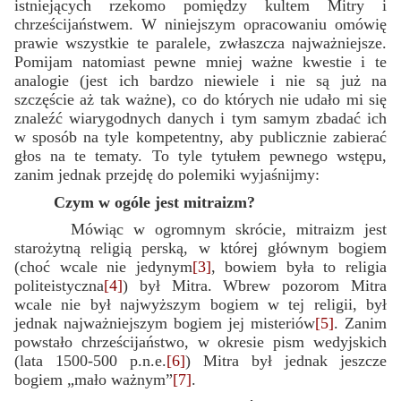
istniejących rzekomo pomiędzy kultem Mitry i
chrześcijaństwem. W niniejszym opracowaniu omówię
prawie wszystkie te paralele, zwłaszcza najważniejsze.
Pomijam natomiast pewne mniej ważne kwestie i te
analogie (jest ich bardzo niewiele i nie są już na
szczęście aż tak ważne), co do których nie udało mi się
znaleźć wiarygodnych danych i tym samym zbadać ich
w sposób na tyle kompetentny, aby publicznie zabierać
głos na te tematy. To tyle tytułem pewnego wstępu,
zanim jednak przejdę do polemiki wyjaśnijmy:
Czym w ogóle jest mitraizm?
Mówiąc w ogromnym skrócie, mitraizm jest
starożytną religią perską, w której głównym bogiem
(choć wcale nie jedynym
[3]
, bowiem była to religia
politeistyczna
[4]
) był Mitra. Wbrew pozorom Mitra
wcale nie był najwyższym bogiem w tej religii, był
jednak najważniejszym bogiem jej misteriów
[5]
. Zanim
powstało chrześcijaństwo, w okresie pism wedyjskich
(lata 1500-500 p.n.e.
[6]
) Mitra był jednak jeszcze
bogiem „mało ważnym”
[7]
.