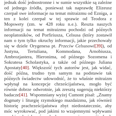
jednak dość jednostronne i w sumie wszystkie są zależne
od jednego źródła, ponieważ tak naprawdę Elizeusz
czerpał swe informacje na temat mitraizmu od Ezniga, a
ten z kolei czerpał w tej sprawie od Teodora z
Mopswety (zm. w 428 roku n.e.). Reszta naszych
informacji na temat mitraizmu pochodzi od późnych
neoplatoników, od Porfiriusza, Celsusa (który zostawił
nam o tym tylko okruchy informacji, jakie przechowały
się w dziele Orygenesa pt.
Przeciw Celsusowi
[39]
), od
Justyna, Tertuliana, Kommodana, Arnobiusza,
Ambrozjastera, Hieronima, od późnego Sozomena i
Sokratesa Scholastyka, a także od późnego Juliana
Apostaty
[40]
. Większość tych autorów jest, jak widać,
dość późna, trudno tym samym na podstawie tak
późnych świadectw udowodnić, że to właśnie mitraizm
wpłynął na koncepcje chrześcijaństwa, mogło być
równie dobrze odwrotnie, jak zresztą sugerują niektórzy
badacze
[41]
. Wspomniany wyżej Cumont pisał: „Znamy
dogmaty i liturgię rzymskiego mazdaizmu, jak również
historię prachrześcijaństwa zbyt niedostatecznie, aby
móc wyrokować, pod jakimi to wzajemnymi wpływami