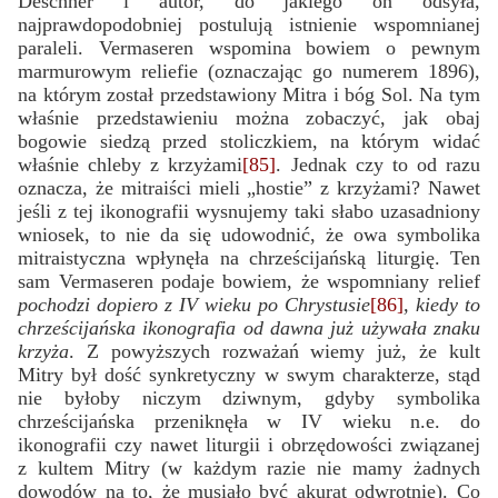
Deschner i autor, do jakiego on odsyła,
najprawdopodobniej postulują istnienie wspomnianej
paraleli. Vermaseren wspomina bowiem o pewnym
marmurowym reliefie (oznaczając go numerem 1896),
na którym został przedstawiony Mitra i bóg Sol. Na tym
właśnie przedstawieniu można zobaczyć, jak obaj
bogowie siedzą przed stoliczkiem, na którym widać
właśnie chleby z krzyżami
[85]
. Jednak czy to od razu
oznacza, że mitraiści mieli „hostie” z krzyżami? Nawet
jeśli z tej ikonografii wysnujemy taki słabo uzasadniony
wniosek, to nie da się udowodnić, że owa symbolika
mitraistyczna wpłynęła na chrześcijańską liturgię. Ten
sam Vermaseren podaje bowiem, że wspomniany relief
pochodzi dopiero z IV wieku po Chrystusie
[86]
, kiedy to
chrześcijańska ikonografia od dawna już używała znaku
krzyża
. Z powyższych rozważań wiemy już, że kult
Mitry był dość synkretyczny w swym charakterze, stąd
nie byłoby niczym dziwnym, gdyby symbolika
chrześcijańska przeniknęła w IV wieku n.e. do
ikonografii czy nawet liturgii i obrzędowości związanej
z kultem Mitry (w każdym razie nie mamy żadnych
dowodów na to, że musiało być akurat odwrotnie). Co