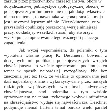
zarzutu przez przeciwników chrześcijaństwa. Skoro w
dotychczasowej publicystyce apologetycznej obecnej w
polskojęzycznym Internecie nie ma jak dotąd właściwie
nic na ten temat, to nawet taka wstępna praca jak moja
jest już czymś lepszym niż nic. Niewykluczone, że w
przyszłości opublikuję poszerzoną wersję niniejszej
pracy, dokładając wszelkich starań, aby stworzyć
wyczerpujące opracowanie tego ważnego i palącego
zagadnienia.
Jak wyżej wspomniałem, do polemiki o tym
wybrałem właśnie pracę K. Deschnera, bowiem z
dostępnych mi publikacji polskojęzycznych wrogich
chrześcijaństwu to właśnie opracowanie podejmuje ten
temat w sposób najbardziej szczegółowy. Nie bez
znaczenia jest też fakt, że właśnie to opracowanie jest
dziś najbardziej znane i wykorzystywane przez naszych
rodzimych współczesnych wirtualnych adwersarzy
chrześcijaństwa, stąd polemika z tym właśnie
opracowaniem na temat rzekomego wpływu mitraizmu
na chrześcijaństwo wydaje się najwłaściwsza. Deschner
podejmuje niemal hurtem temat bardzo wielu paralel