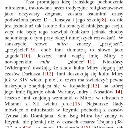
Teza promująca ideę irańskiego pochodzenia
mitraizmu, traktowana przez tradycyjne religioznawstwo
jako oczywisty dogmat, została ostatnimi czasy
podważona przez D. Ulanseya i jego szkołę
[8]
, co nie
jest jednak aż tak istotne dla tematyki niniejszego eseju,
więc nie będę tego rozwijał (należało jednak choćby
napomknąć o tym przy okazji niniejszych rozważań). W
sanskrycie słowo
mitra
znaczy „przyjaźń”,
„przyjaciel”
[9]
, choć inni tłumaczą to słowo jako
„ugoda”
[10]
. Jeszcze inni wiążą imię Mitry z
nowoperskim
mihr
– „słońce”
[11]
. Niektórzy
(Widengren) uważają, że ślady kultu Mitry sięgają już
czasów Dariusza I
[12]
. Inni doszukują się kultu Mitry
już w XIV wieku p.n.e., o czym ma świadczyć pewna
inskrypcja znajdująca się w Kapadocji
[13]
, na której
jego imię figuruje obok Waruny, Indry i Nasatiów
[14]
.
Jeszcze inni znajdują wzmianki o Mitrze w tekstach z
Mitanni z XII wieku p.n.e.
[15]
Najstarsze ślady
mówiące o mitraistach w Rzymie pochodzą z czasów
Tytusa lub Domicjana. Sam Bóg Mitra był znany w
Rzymie nie później niż w czasach cesarza Trajana (98-
117 n.e.)
[16]
, w epoce Flawiuszów
[17]
. Mitraizm, tak