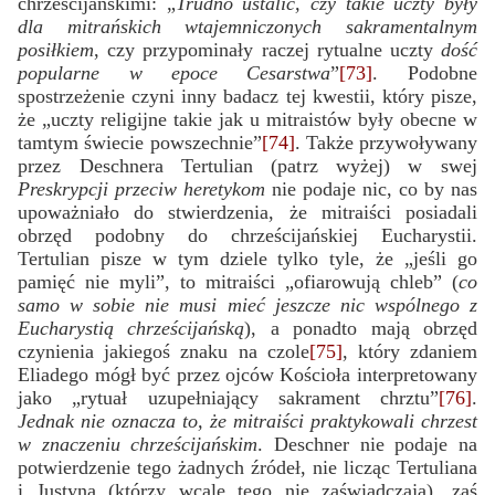
chrześcijańskimi: „
Trudno ustalić, czy takie uczty były
dla mitrańskich wtajemniczonych sakramentalnym
posiłkiem
, czy przypominały raczej rytualne uczty
dość
popularne w epoce Cesarstwa
”
[73]
. Podobne
spostrzeżenie czyni inny badacz tej kwestii, który pisze,
że „uczty religijne takie jak u mitraistów były obecne w
tamtym świecie powszechnie”
[74]
. Także przywoływany
przez Deschnera Tertulian (patrz wyżej) w swej
Preskrypcji przeciw heretykom
nie podaje nic, co by nas
upoważniało do stwierdzenia, że mitraiści posiadali
obrzęd podobny do chrześcijańskiej Eucharystii.
Tertulian pisze w tym dziele tylko tyle, że „jeśli go
pamięć nie myli”, to mitraiści „ofiarowują chleb” (
co
samo w sobie nie musi mieć jeszcze nic wspólnego z
Eucharystią chrześcijańską
), a ponadto mają obrzęd
czynienia jakiegoś znaku na czole
[75]
, który zdaniem
Eliadego mógł być przez ojców Kościoła interpretowany
jako „rytuał uzupełniający sakrament chrztu”
[76]
.
Jednak nie oznacza to, że mitraiści praktykowali chrzest
w znaczeniu chrześcijańskim
. Deschner nie podaje na
potwierdzenie tego żadnych źródeł, nie licząc Tertuliana
i Justyna (którzy wcale tego nie zaświadczają), zaś