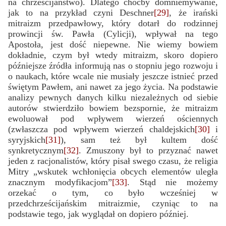
na chrześcijaństwo). Dlatego choćby domniemywanie,
jak to na przykład czyni Deschner
[29]
, że irański
mitraizm przedpawłowy, który dotarł do rodzinnej
prowincji św. Pawła (Cylicji), wpływał na tego
Apostoła, jest dość niepewne. Nie wiemy bowiem
dokładnie, czym był wtedy mitraizm, skoro dopiero
późniejsze źródła informują nas o stopniu jego rozwoju i
o naukach, które wcale nie musiały jeszcze istnieć przed
świętym Pawłem, ani nawet za jego życia. Na podstawie
analizy pewnych danych kilku niezależnych od siebie
autorów stwierdziło bowiem bezspornie, że mitraizm
ewoluował pod wpływem wierzeń ościennych
(zwłaszcza pod wpływem wierzeń chaldejskich
[30]
i
syryjskich
[31]
), sam też był kultem dość
synkretycznym
[32]
. Zmuszony był to przyznać nawet
jeden z racjonalistów, który pisał swego czasu, że religia
Mitry „wskutek wchłonięcia obcych elementów uległa
znacznym modyfikacjom”
[33]
. Stąd nie możemy
orzekać o tym, co było wcześniej w
przedchrześcijańskim mitraizmie, czyniąc to na
podstawie tego, jak wyglądał on dopiero później.