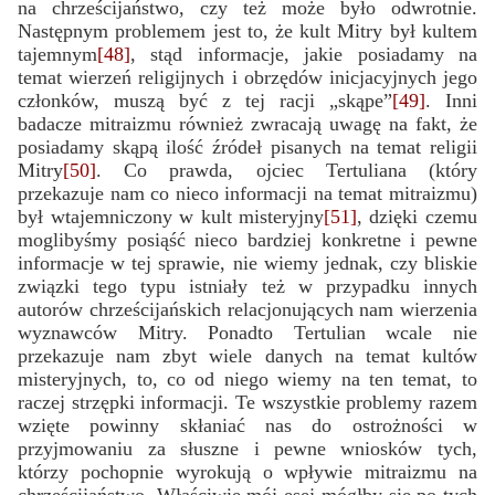
na chrześcijaństwo, czy też może było odwrotnie.
Następnym problemem jest to, że kult Mitry był kultem
tajemnym
[48]
, stąd informacje, jakie posiadamy na
temat wierzeń religijnych i obrzędów inicjacyjnych jego
członków, muszą być z tej racji „skąpe”
[49]
. Inni
badacze mitraizmu również zwracają uwagę na fakt, że
posiadamy skąpą ilość źródeł pisanych na temat religii
Mitry
[50]
. Co prawda, ojciec Tertuliana (który
przekazuje nam co nieco informacji na temat mitraizmu)
był wtajemniczony w kult misteryjny
[51]
, dzięki czemu
moglibyśmy posiąść nieco bardziej konkretne i pewne
informacje w tej sprawie, nie wiemy jednak, czy bliskie
związki tego typu istniały też w przypadku innych
autorów chrześcijańskich relacjonujących nam wierzenia
wyznawców Mitry. Ponadto Tertulian wcale nie
przekazuje nam zbyt wiele danych na temat kultów
misteryjnych, to, co od niego wiemy na ten temat, to
raczej strzępki informacji. Te wszystkie problemy razem
wzięte powinny skłaniać nas do ostrożności w
przyjmowaniu za słuszne i pewne wniosków tych,
którzy pochopnie wyrokują o wpływie mitraizmu na
chrześcijaństwo. Właściwie mój esej mógłby się po tych