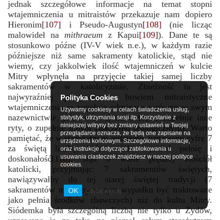
jednak szczegółowe informacje na temat stopni
wtajemniczenia u mitraistów przekazuje nam dopiero
Hieronim
[107]
i Pseudo-Augustyn
[108]
(nie licząc
malowideł na
mithraeum
z Kapui
[109]
). Dane te są
stosunkowo późne (IV-V wiek n.e.), w każdym razie
późniejsze niż same sakramenty katolickie, stąd nie
wiemy, czy jakkolwiek ilość wtajemniczeń w kulcie
Mitry wpłynęła na przyjęcie takiej samej liczby
sakramentów w katolicyzmie. Zbieżność ta jest
najwyraźniej przypadkowa, bowiem mitraistyczne
Polityka Cookies
wtajemniczenia są zupełnie odmienne zarówno w swym
Używamy cookiesy w celach świadczenia usług,
nazewnictwie, jak i w swej treści (są to zupełnie inne
statystyk, utrzymania sesji itp. Korzystanie z
niniejszej witryny bez zmiany ustawień w Twojej
ryty, o zupełnie innym znaczeniu teologicznym). Warto
przeglądarce oznacza, że będą one zapisane na
pamiętać, że w starożytnym judaizmie uznawano cyfrę 7
urządzeniu końcowym. Szczegółowe informacje,
za świętą liczbę, która miała wyrażać pełnię i
oraz instrukcje dotyczące zablokowania u
usuwania ciasteczek znajdziesz w naszej polityce
doskonałość
[110]
, stąd o wiele prędzej Kościół
cookies.
katolicki, przyjmując 7 sakramentów świętych,
nawiązywałby do tej starej świętej tradycji (7
sakramentów mogłoby w tym wypadku być traktowane
OK
Czytaj więcej
jako pełnia środków zbawczych) niż do kultu Mitry.
Siódemka była szczególną liczbą nie tylko u Żydów,