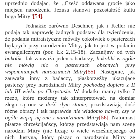
uprzednio dodając, że „Cześć oddawana grocie jako
miejscu narodzenia Jezusa stanowi pozostałość kultu
boga Mitry”
[54]
.
Jednakże zarówno Deschner, jak i Keller nie
podają tak naprawdę żadnych podstaw dla twierdzenia,
że podania mitraistyczne mówiły cokolwiek o pasterzach
będących przy narodzeniu Mitry, jak to jest w podaniu
ewangelicznym (por. Łk 2,15-18). Zacznijmy od tych
bukolik
. Jak zauważa jeden z badaczy,
bukoliki w ogóle
nie mówią nic o pasterzach obecnych przy
wspomnianych narodzinach Mitry
[55]
. Następnie, jak
zauważa inny z badaczy, płaskorzeźby ukazujące
pasterzy przy narodzinach Mitry
pochodzą dopiero z II
lub III wieku po Chrystusie
. W dodatku mamy tylko 7
rzeźb, które możemy tak zinterpretować, na domiar
złego są one
w dość złym stanie
, przedstawiają dość
różne obrazy i tak naprawdę
nie wiadomo nawet, czy w
ogóle wiążą się one z narodzinami Mitry
[56]
. Natomiast
pisarze chrześcijańscy, którzy przedstawiają nam scenę
narodzin Mitry (nie licząc o wiele wcześniejszego od
nich Justyna, który pisząc o narodzeniu Mitry ze