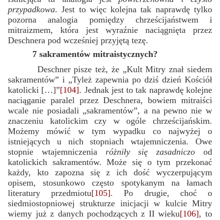
przypadkowa
. Jest to więc kolejna tak naprawdę tylko
pozorna analogia pomiędzy chrześcijaństwem i
mitraizmem, która jest wyraźnie naciągnięta przez
Deschnera pod wcześniej przyjętą tezę.
7 sakramentów mitraistycznych?
Deschner pisze też, że „Kult Mitry znał siedem
sakramentów” i „Tyleż zapewnia po dziś dzień Kościół
katolicki […]”
[104]
. Jednak jest to tak naprawdę kolejne
naciąganie paralel przez Deschnera, bowiem mitraiści
wcale nie posiadali „sakramentów”, a na pewno nie w
znaczeniu katolickim czy w ogóle chrześcijańskim.
Możemy mówić w tym wypadku co najwyżej o
istniejących u nich stopniach wtajemniczenia. Owe
stopnie wtajemniczenia
różniły się zasadniczo
od
katolickich sakramentów. Może się o tym przekonać
każdy, kto zapozna się z ich dość wyczerpującym
opisem, stosunkowo często spotykanym na łamach
literatury przedmiotu
[105]
. Po drugie, choć o
siedmiostopniowej strukturze inicjacji w kulcie Mitry
wiemy już z danych pochodzących z II wieku
[106]
, to