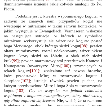
domniemywania istnienia jakiejkolwiek analogii do św.
Piotra.
Podobnie jest z kwestią wspomnianego koguta, w
żadnym ze znanych nam przypadków kogut nie
występuje w mitraizmie w takim samym kontekście, w
jakim występuje w Ewangeliach. Vermaseren wskazuje
na następujące sytuacje, w których w symbolice
mitraizmu wykorzystuje się wizerunek koguta: postać
boga Merkurego, obok którego siedzi kogut
[98]
; pewien
ołtarz mitraistyczny został udekorowany wizerunkiem
koguta, który siedzi na żółwiu, a obok nich siedzi
kruk
[99]
; pewien marmurowy stół przedstawia Kautesa i
Kautopatesa (towarzysze Mitry
[100]
) trzymających w
rękach koguty
[101]
; znaleziono też pewną broszkę,
która przedstawia Mitrę w towarzystwie koguta i
skorpiona
[102]
; istnieje również pewien puchar, na
którym przedstawiono Mitrę i boga Sola w towarzystwie
koguta
[103]
.
Czy to wszystko ma jednak cokolwiek
wspólnego z kogutem ewangelicznym, który piał wtedy,
gdy Piotr zapierał się Jezusa
?
Nie
, widać, że ta rzekomo
istniejąca tu analogia jest
powierzchowna i czysto