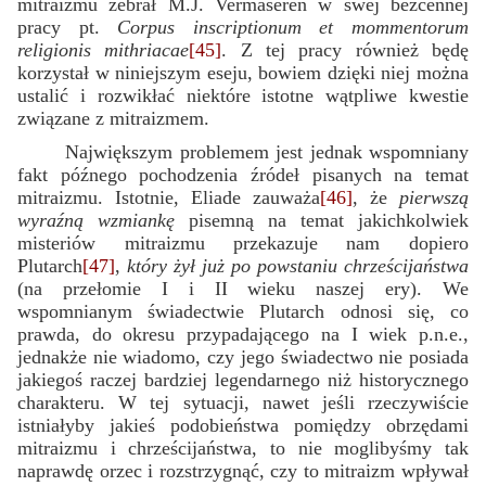
mitraizmu zebrał M.J. Vermaseren w swej bezcennej
pracy pt.
Corpus inscriptionum et mommentorum
religionis mithriacae
[45]
. Z tej pracy również będę
korzystał w niniejszym eseju, bowiem dzięki niej można
ustalić i rozwikłać niektóre istotne wątpliwe kwestie
związane z mitraizmem.
Największym problemem jest jednak wspomniany
fakt późnego pochodzenia źródeł pisanych na temat
mitraizmu. Istotnie, Eliade zauważa
[46]
, że
pierwszą
wyraźną wzmiankę
pisemną na temat jakichkolwiek
misteriów mitraizmu przekazuje nam dopiero
Plutarch
[47]
,
który żył już po powstaniu chrześcijaństwa
(na przełomie I i II wieku naszej ery). We
wspomnianym świadectwie Plutarch odnosi się, co
prawda, do okresu przypadającego na I wiek p.n.e.,
jednakże nie wiadomo, czy jego świadectwo nie posiada
jakiegoś raczej bardziej legendarnego niż historycznego
charakteru. W tej sytuacji, nawet jeśli rzeczywiście
istniałyby jakieś podobieństwa pomiędzy obrzędami
mitraizmu i chrześcijaństwa, to nie moglibyśmy tak
naprawdę orzec i rozstrzygnąć, czy to mitraizm wpływał