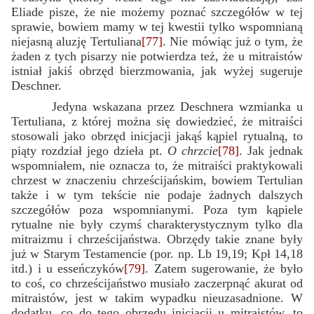
Eliade pisze, że nie możemy poznać szczegółów w tej
sprawie, bowiem mamy w tej kwestii tylko wspomnianą
niejasną aluzję Tertuliana
[77]
. Nie mówiąc już o tym, że
żaden z tych pisarzy nie potwierdza też, że u mitraistów
istniał jakiś obrzęd bierzmowania, jak wyżej sugeruje
Deschner.
Jedyna wskazana przez Deschnera wzmianka u
Tertuliana, z której można się dowiedzieć, że mitraiści
stosowali jako obrzęd inicjacji jakąś kąpiel rytualną, to
piąty rozdział jego dzieła pt.
O chrzcie
[78]
. Jak jednak
wspomniałem, nie oznacza to, że mitraiści praktykowali
chrzest w znaczeniu chrześcijańskim, bowiem Tertulian
także i w tym tekście nie podaje żadnych dalszych
szczegółów poza wspomnianymi. Poza tym kąpiele
rytualne nie były czymś charakterystycznym tylko dla
mitraizmu i chrześcijaństwa. Obrzędy takie znane były
już w Starym Testamencie (por. np. Lb 19,19; Kpł 14,18
itd.) i u esseńczyków
[79]
. Zatem sugerowanie, że było
to coś, co chrześcijaństwo musiało zaczerpnąć akurat od
mitraistów, jest w takim wypadku nieuzasadnione. W
dodatku, co do tego obrzędu inicjacji u mitraistów, to