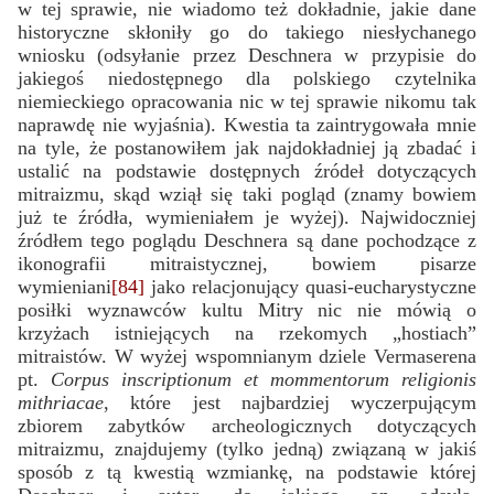
w tej sprawie, nie wiadomo też dokładnie, jakie dane
historyczne skłoniły go do takiego niesłychanego
wniosku (odsyłanie przez Deschnera w przypisie do
jakiegoś niedostępnego dla polskiego czytelnika
niemieckiego opracowania nic w tej sprawie nikomu tak
naprawdę nie wyjaśnia). Kwestia ta zaintrygowała mnie
na tyle, że postanowiłem jak najdokładniej ją zbadać i
ustalić na podstawie dostępnych źródeł dotyczących
mitraizmu, skąd wziął się taki pogląd (znamy bowiem
już te źródła, wymieniałem je wyżej). Najwidoczniej
źródłem tego poglądu Deschnera są dane pochodzące z
ikonografii mitraistycznej, bowiem pisarze
wymieniani
[84]
jako relacjonujący quasi-eucharystyczne
posiłki wyznawców kultu Mitry nic nie mówią o
krzyżach istniejących na rzekomych „hostiach”
mitraistów. W wyżej wspomnianym dziele Vermaserena
pt.
Corpus inscriptionum et mommentorum religionis
mithriacae
, które jest najbardziej wyczerpującym
zbiorem zabytków archeologicznych dotyczących
mitraizmu, znajdujemy (tylko jedną) związaną w jakiś
sposób z tą kwestią wzmiankę, na podstawie której