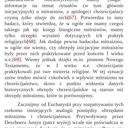
informacje na temat rytuałów (w tym głównie
inicjacyjnych) u mitraistów, a apologeci chrześcijańscy
czynią
tylko aluzje
do nich
[67]
. Potwierdza to inny
badacz, który stwierdza, że w ogóle nie mamy czegoś
takiego jak np. księgi liturgiczne mitraistów, mamy
tylko strzępki wyrażeń dotyczących ich praktyk
religijnych
[68]
. Jak dodaje pewna badaczka mitraizmu,
w ogóle nie wiemy, czy obrzędy inicjacyjne mitraistów
były przez nich praktykowane przed końcem I wieku
n.e.
[69]
. Wiemy jednak dzięki m.in. pismom Nowego
Testamentu, że w I wieku n.e. chrześcijanie
praktykowali już swe misteria religijne. W tej sytuacji
znów trudno mówić cokolwiek o wpływie mitraizmu na
chrześcijaństwo, skoro z punktu widzenia danych
historycznych obrzędy chrześcijańskie są starsze niż
obrzędy mitraizmu, które tu porównujemy.
Zacznijmy od Eucharystii przy rozpatrywaniu tych
rzekomo istniejących analogii pomiędzy obrzędami
mitraizmu i chrześcijaństwa. Przywoływany przez
Deschnera Justyn (patrz wyżej) wcale nie poświadcza w