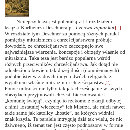
Niniejszy tekst jest polemiką z 11 rozdziałem
książki Karlheinza Deschnera pt.
I znowu zapiał kur
[1]
.
W rozdziale tym Deschner za pomocą różnych paralel
pomiędzy mitraizmem a chrześcijaństwem próbuje
dowodzić, że chrześcijaństwo zaczerpnęło swe
najważniejsze wierzenia, koncepcje i obrzędy właśnie od
mitraizmu. Taka teza jest bardzo popularna wśród
różnych przeciwników chrześcijaństwa. Jak dotąd nie
odnaleziono bowiem tak dużej ilości (domniemanych)
podobieństw w żadnych innych dwóch religiach, z
wyjątkiem właśnie mitraizmu i chrześcijaństwa
[2]
.
Ponoć mitraiści nie tylko tak jak chrześcijanie w swych
obrzędach przyjmowali chrzest, bierzmowanie i
„komunię świętą”, czyniąc to rzekomo z okazji odbytej
z nimi „ostatniej wieczerzy” ich Mistrza, ale mieli nawet
takie same jak katolicy „hostie”, na których widniał
znak krzyża. Te paralele intrygują dziś tak wielu, że nic
dziwnego, iż temat ten jest często podnoszony w formie