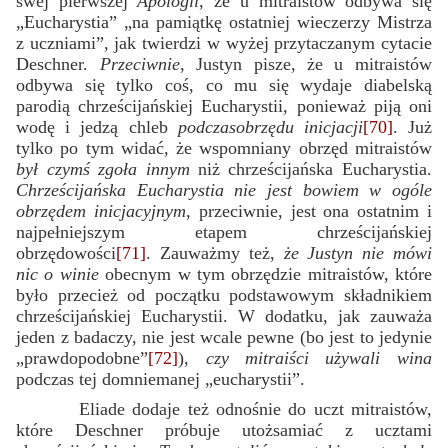
swej pierwszej
Apologii
, że u mitraistów odbywa się
„Eucharystia” „na pamiątkę ostatniej wieczerzy Mistrza
z uczniami”, jak twierdzi w wyżej przytaczanym cytacie
Deschner.
Przeciwnie
, Justyn pisze, że u mitraistów
odbywa się tylko coś, co mu się wydaje diabelską
parodią chrześcijańskiej Eucharystii, ponieważ piją oni
wodę i jedzą chleb
podczas
obrzędu inicjacji
[70]
. Już
tylko po tym widać, że wspomniany obrzęd mitraistów
był czymś zgoła innym
niż chrześcijańska Eucharystia.
Chrześcijańska Eucharystia nie jest bowiem w ogóle
obrzędem inicjacyjnym
, przeciwnie, jest ona ostatnim i
najpełniejszym etapem chrześcijańskiej
obrzędowości
[71]
. Zauważmy też,
że Justyn nie mówi
nic o winie
obecnym w tym obrzędzie mitraistów, które
było przecież od początku podstawowym składnikiem
chrześcijańskiej Eucharystii. W dodatku, jak zauważa
jeden z badaczy, nie jest wcale pewne (bo jest to jedynie
„prawdopodobne”
[72]
),
czy mitraiści używali wina
podczas tej domniemanej „eucharystii”.
Eliade dodaje też odnośnie do uczt mitraistów,
które Deschner próbuje utożsamiać z ucztami