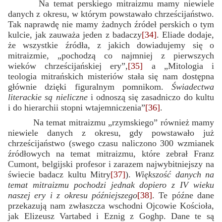
Na temat perskiego mitraizmu mamy niewiele
danych z okresu, w którym powstawało chrześcijaństwo.
Tak naprawdę nie mamy żadnych źródeł perskich o tym
kulcie, jak zauważa jeden z badaczy
[34]
. Eliade dodaje,
że wszystkie źródła, z jakich dowiadujemy się o
mitraizmie, „pochodzą co najmniej z pierwszych
wieków chrześcijańskiej ery”,
[35]
a „Mitologia i
teologia mitrańskich misteriów stała się nam dostępna
głównie dzięki figuralnym pomnikom.
Świadectwa
literackie są nieliczne
i odnoszą się zasadniczo do kultu
i do hierarchii stopni wtajemniczenia”
[36]
.
Na temat mitraizmu „rzymskiego” również mamy
niewiele danych z okresu, gdy powstawało już
chrześcijaństwo (swego czasu naliczono 300 wzmianek
źródłowych na temat mitraizmu, które zebrał Franz
Cumont, belgijski profesor i zarazem najwybitniejszy na
świecie badacz kultu Mitry
[37]
).
Większość danych na
temat mitraizmu pochodzi jednak dopiero z IV wieku
naszej ery i z okresu późniejszego
[38]
. Te późne dane
przekazują nam zwłaszcza wschodni Ojcowie Kościoła,
jak Elizeusz Vartabed i Eznig z Goghp. Dane te są