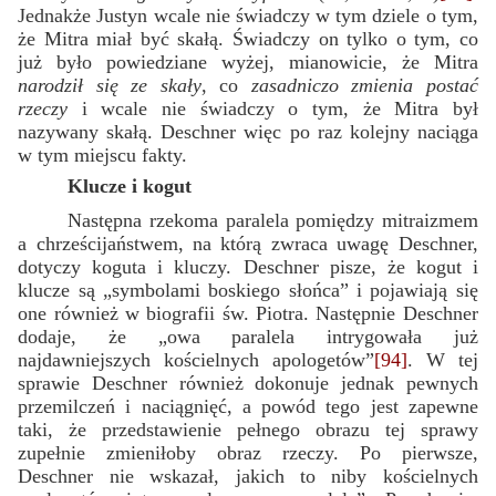
Jednakże Justyn wcale nie świadczy w tym dziele o tym,
że Mitra miał być skałą. Świadczy on tylko o tym, co
już było powiedziane wyżej, mianowicie, że Mitra
narodził się ze skały
, co
zasadniczo zmienia postać
rzeczy
i wcale nie świadczy o tym, że Mitra był
nazywany skałą. Deschner więc po raz kolejny naciąga
w tym miejscu fakty.
Klucze i kogut
Następna rzekoma paralela pomiędzy mitraizmem
a chrześcijaństwem, na którą zwraca uwagę Deschner,
dotyczy koguta i kluczy. Deschner pisze, że kogut i
klucze są „symbolami boskiego słońca” i pojawiają się
one również w biografii św. Piotra. Następnie Deschner
dodaje, że „owa paralela intrygowała już
najdawniejszych kościelnych apologetów”
[94]
. W tej
sprawie Deschner również dokonuje jednak pewnych
przemilczeń i naciągnięć, a powód tego jest zapewne
taki, że przedstawienie pełnego obrazu tej sprawy
zupełnie zmieniłoby obraz rzeczy. Po pierwsze,
Deschner nie wskazał, jakich to niby kościelnych