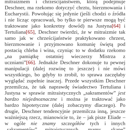
mitraizmem i chrześcijaństwem, którą podejmuje
Deschner, ma rzekomo dotyczyć chrztu, bierzmowania i
Eucharystii. Powołując się jedynie (jeśli chodzi o źródła
i nie licząc opracowań, bo tylko te pierwsze mogą być
traktowane jako konkretny dowód) na Justyna
[64]
i
Tertuliana
[65]
, Deschner twierdzi, że w mitraizmie tak
samo jak w chrześcijaństwie praktykowano chrzest,
bierzmowanie i przyjmowano komunię świętą pod
postacią chleba i wina, czyniąc to w dodatku rzekomo
„na pamiątkę ostatniej wieczerzy Mistrza z
uczniami”
[66]
. Jednakże Deschner dokonuje tu pewnej
manipulacji (dalej rozwinę to jeszcze) i nie mówi
wszystkiego, bo gdyby to zrobił, to sprawa zaczęłaby
wyglądać zupełnie inaczej. Przede wszystkim Deschner
przemilcza, że tak naprawdę świadectwo Tertuliana i
Justyna w sprawie mitraistycznych „sakramentów”
jest
bardzo niejednoznaczne
i można je traktować jako
bardzo hipotetyczne (dalej zobaczymy dlaczego). Po
drugie, Deschner tendencyjnie przemilcza inną, jeszcze
ważniejszą rzecz, mianowicie to, że – jak pisze Eliade ­–
w ogóle
nie znamy szczegółów
tych i innych
„sakramentów” mitraistycznych, mamy „skąpe”