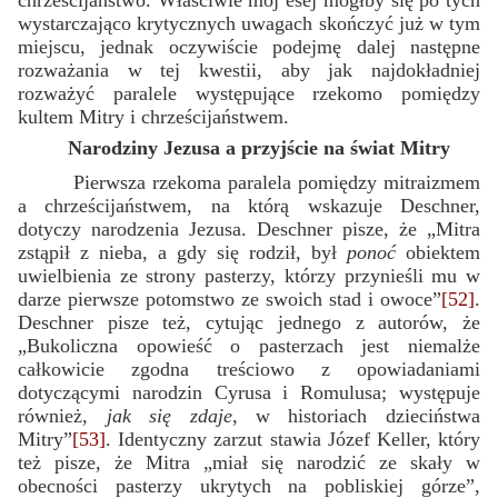
wystarczająco krytycznych uwagach skończyć już w tym
miejscu, jednak oczywiście podejmę dalej następne
rozważania w tej kwestii, aby jak najdokładniej
rozważyć paralele występujące rzekomo pomiędzy
kultem Mitry i chrześcijaństwem.
Narodziny Jezusa a przyjście na świat Mitry
Pierwsza rzekoma paralela pomiędzy mitraizmem
a chrześcijaństwem, na którą wskazuje Deschner,
dotyczy narodzenia Jezusa. Deschner pisze, że „Mitra
zstąpił z nieba, a gdy się rodził, był
ponoć
obiektem
uwielbienia ze strony pasterzy, którzy przynieśli mu w
darze pierwsze potomstwo ze swoich stad i owoce”
[52]
.
Deschner pisze też, cytując jednego z autorów, że
„Bukoliczna opowieść o pasterzach jest niemalże
całkowicie zgodna treściowo z opowiadaniami
dotyczącymi narodzin Cyrusa i Romulusa; występuje
również,
jak się zdaje
, w historiach dzieciństwa
Mitry”
[53]
. Identyczny zarzut stawia Józef Keller, który
też pisze, że Mitra „miał się narodzić ze skały w
obecności pasterzy ukrytych na pobliskiej górze”,