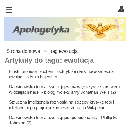
KOŚCIÓŁ
KATOLICKI
TRÓJCA
Apologetyka
ŚWIĘTA
RACJONALISTA
Strona domowa
»
tag ewolucja
ATEIZM
Artykuły do tagu: ewolucja
ŚWIADKOWIE
Fiński profesor biochemii odkrył, że darwinowska teoria
ewolucji to tylko bajeczka
JEHOWY
Darwinowska teoria ewolucji jest największym oszustwem
W
w dziejach nauki - biolog molekularny Jonathan Wells (2)
OBRONIE
Sztuczna inteligencja rozniosła na strzępy krytykę teorii
WIARY
inteligentnego projektu zamieszczoną na Wikipedii
INNE
Darwinowska teoria ewolucji jest pseudonauką - Phillip E.
Johnson (2)