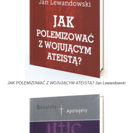
JAK POLEMIZOWAĆ Z WOJUJĄCYM ATEISTĄ? Jan Lewandowski