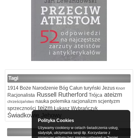
Tagi
1914
Boże Narodzenie
Bóg
Całun turyński
Jezus
Knorr
Russell
Rutherford
ateizm
Racjonalista
Trójca
nauka
polemika
racjonalizm
scjentyzm
chrześcijaństwo
teizm
sprzeczności
Łukasz Wybrańczyk
Świadkowie Jehowy
Polityka Cookies
Używamy cookiesy w celach świadczenia usług,
W obronie wiary
statystyk, utrzymania sesji itp. Korzystanie z
niniejszej witryny bez zmiany ustawień w Twojej