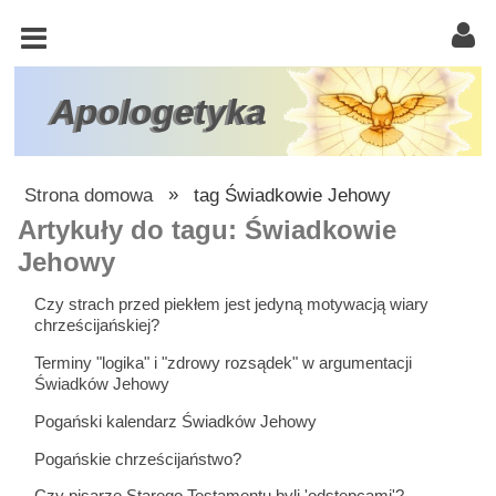
KOŚCIÓŁ
KATOLICKI
TRÓJCA
Apologetyka
ŚWIĘTA
RACJONALISTA
Strona domowa
»
tag Świadkowie Jehowy
ATEIZM
Artykuły do tagu: Świadkowie
Jehowy
ŚWIADKOWIE
JEHOWY
Czy strach przed piekłem jest jedyną motywacją wiary
chrześcijańskiej?
W
Terminy "logika" i "zdrowy rozsądek" w argumentacji
OBRONIE
Świadków Jehowy
WIARY
Pogański kalendarz Świadków Jehowy
INNE
Pogańskie chrześcijaństwo?