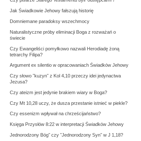
Czy pisarze Starego Testamentu byli 'odstępcami'?
Jak Świadkowie Jehowy fałszują historię
Domniemane paradoksy wszechmocy
Naturalistyczne próby eliminacji Boga z rozważań o
świecie
Czy Ewangeliści pomyłkowo nazwali Herodiadę żoną
tetrarchy Filipa?
Argument ex silentio w opracowaniach Świadków Jehowy
Czy słowo "kuzyn" z Kol 4,10 przeczy idei jedynactwa
Jezusa?
Czy ateizm jest jedynie brakiem wiary w Boga?
Czy Mt 10,28 uczy, że dusza przestanie istnieć w piekle?
Czy essenizm wpływał na chrześcijaństwo?
Księga Przysłów 8:22 w interpretacji Świadków Jehowy
Jednorodzony Bóg" czy "Jednorodzony Syn" w J 1,18?