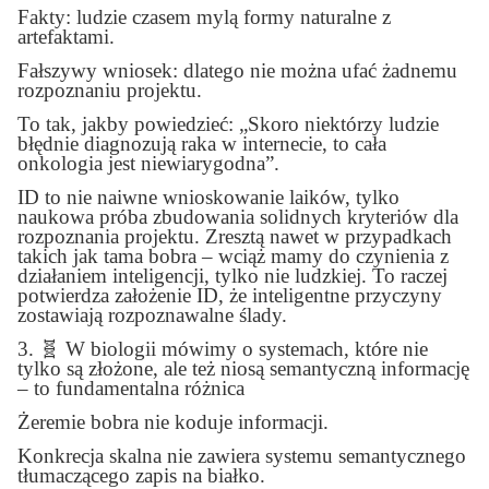
Fakty: ludzie czasem mylą formy naturalne z
artefaktami.
Fałszywy wniosek: dlatego nie można ufać żadnemu
rozpoznaniu projektu.
To tak, jakby powiedzieć: „Skoro niektórzy ludzie
błędnie diagnozują raka w internecie, to cała
onkologia jest niewiarygodna”.
ID to nie naiwne wnioskowanie laików, tylko
naukowa próba zbudowania solidnych kryteriów dla
rozpoznania projektu. Zresztą nawet w przypadkach
takich jak tama bobra – wciąż mamy do czynienia z
działaniem inteligencji, tylko nie ludzkiej. To raczej
potwierdza założenie ID, że inteligentne przyczyny
zostawiają rozpoznawalne ślady.
3.
🧬
W biologii mówimy o systemach, które nie
tylko są złożone, ale też niosą semantyczną informację
– to fundamentalna różnica
Żeremie bobra nie koduje informacji.
Konkrecja skalna nie zawiera systemu semantycznego
tłumaczącego zapis na białko.