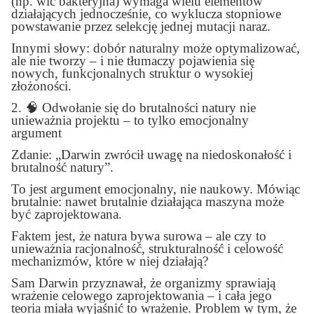
(np. wić bakteryjna) wymaga wielu elementów
działających jednocześnie, co wyklucza stopniowe
powstawanie przez selekcję jednej mutacji naraz.
Innymi słowy: dobór naturalny może optymalizować,
ale nie tworzy – i nie tłumaczy pojawienia się
nowych, funkcjonalnych struktur o wysokiej
złożoności.
2.
🧠
Odwołanie się do brutalności natury nie
unieważnia projektu – to tylko emocjonalny
argument
Zdanie: „Darwin zwrócił uwagę na niedoskonałość i
brutalność natury”.
To jest argument emocjonalny, nie naukowy. Mówiąc
brutalnie: nawet brutalnie działająca maszyna może
być zaprojektowana.
Faktem jest, że natura bywa surowa – ale czy to
unieważnia racjonalność, strukturalność i celowość
mechanizmów, które w niej działają?
Sam Darwin przyznawał, że organizmy sprawiają
wrażenie celowego zaprojektowania – i cała jego
teoria miała wyjaśnić to wrażenie. Problem w tym, że