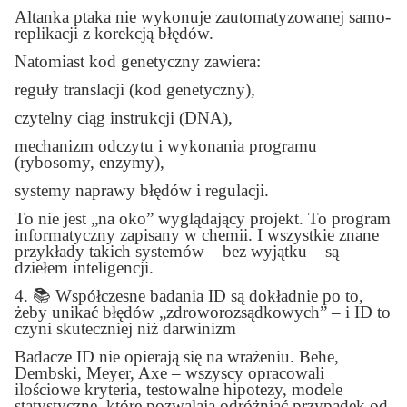
Altanka ptaka nie wykonuje zautomatyzowanej samo-
replikacji z korekcją błędów.
Natomiast kod genetyczny zawiera:
reguły translacji (kod genetyczny),
czytelny ciąg instrukcji (DNA),
mechanizm odczytu i wykonania programu
(rybosomy, enzymy),
systemy naprawy błędów i regulacji.
To nie jest „na oko” wyglądający projekt. To program
informatyczny zapisany w chemii. I wszystkie znane
przykłady takich systemów – bez wyjątku – są
dziełem inteligencji.
4.
📚
Współczesne badania ID są dokładnie po to,
żeby unikać błędów „zdroworozsądkowych” – i ID to
czyni skuteczniej niż darwinizm
Badacze ID nie opierają się na wrażeniu. Behe,
Dembski, Meyer, Axe – wszyscy opracowali
ilościowe kryteria, testowalne hipotezy, modele
statystyczne, które pozwalają odróżniać przypadek od