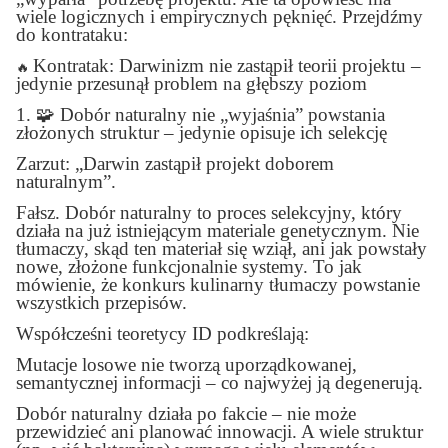
wiele logicznych i empirycznych pęknięć. Przejdźmy
do kontrataku:
Kontratak: Darwinizm nie zastąpił teorii projektu –
🔥
jedynie przesunął problem na głębszy poziom
1.
🧩
Dobór naturalny nie „wyjaśnia” powstania
złożonych struktur – jedynie opisuje ich selekcję
Zarzut: „Darwin zastąpił projekt doborem
naturalnym”.
Fałsz. Dobór naturalny to proces selekcyjny, który
działa na już istniejącym materiale genetycznym. Nie
tłumaczy, skąd ten materiał się wziął, ani jak powstały
nowe, złożone funkcjonalnie systemy. To jak
mówienie, że konkurs kulinarny tłumaczy powstanie
wszystkich przepisów.
Współcześni teoretycy ID podkreślają:
Mutacje losowe nie tworzą uporządkowanej,
semantycznej informacji – co najwyżej ją degenerują.
Dobór naturalny działa po fakcie – nie może
przewidzieć ani planować innowacji. A wiele struktur