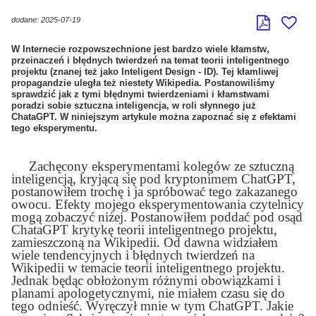
dodane: 2025-07-19
W Internecie rozpowszechnione jest bardzo wiele kłamstw,
przeinaczeń i błędnych twierdzeń na temat teorii inteligentnego
projektu (znanej też jako Inteligent Design - ID). Tej kłamliwej
propagandzie uległa też niestety Wikipedia. Postanowiliśmy
sprawdzić jak z tymi błędnymi twierdzeniami i kłamstwami
poradzi sobie sztuczna inteligencja, w roli słynnego już
ChataGPT. W niniejszym artykule można zapoznać się z efektami
tego eksperymentu.
Zachęcony eksperymentami koleg
ów ze sztuczną
inteligencją, kryjącą się pod kryptonimem ChatGPT,
postanowiłem trochę i ja spróbować tego zakazanego
owocu. Efekty mojego eksperymentowania czytelnicy
mogą zobaczyć niżej. Postanowiłem poddać pod osąd
ChataGPT krytykę teorii inteligentnego projektu,
zamieszczoną na Wikipedii. Od dawna widziałem
wiele tendencyjnych i błędnych twierdzeń na
Wikipedii w temacie teorii inteligentnego projektu.
Jednak będąc obłożonym różnymi obowiązkami i
planami apologetycznymi, nie miałem czasu się do
tego odnieść. Wyręczył mnie w tym ChatGPT. Jakie