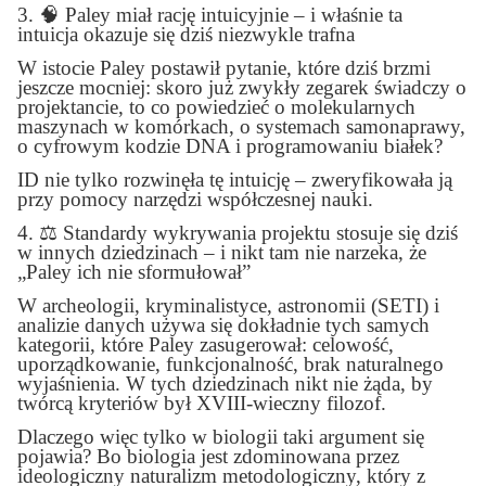
3.
🧠
Paley miał rację intuicyjnie – i właśnie ta
intuicja okazuje się dziś niezwykle trafna
W istocie Paley postawił pytanie, które dziś brzmi
jeszcze mocniej: skoro już zwykły zegarek świadczy o
projektancie, to co powiedzieć o molekularnych
maszynach w komórkach, o systemach samonaprawy,
o cyfrowym kodzie DNA i programowaniu białek?
ID nie tylko rozwinęła tę intuicję – zweryfikowała ją
przy pomocy narzędzi współczesnej nauki.
4.
⚖️
Standardy wykrywania projektu stosuje się dziś
w innych dziedzinach – i nikt tam nie narzeka, że
„Paley ich nie sformułował”
W archeologii, kryminalistyce, astronomii (SETI) i
analizie danych używa się dokładnie tych samych
kategorii, które Paley zasugerował: celowość,
uporządkowanie, funkcjonalność, brak naturalnego
wyjaśnienia. W tych dziedzinach nikt nie żąda, by
twórcą kryteriów był XVIII-wieczny filozof.
Dlaczego więc tylko w biologii taki argument się
pojawia? Bo biologia jest zdominowana przez
ideologiczny naturalizm metodologiczny, który z