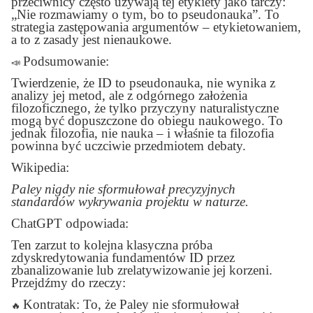
przeciwnicy często używają tej etykiety jako tarczy:
„Nie rozmawiamy o tym, bo to pseudonauka”. To
strategia zastępowania argumentów – etykietowaniem,
a to z zasady jest nienaukowe.
Podsumowanie:
📣
Twierdzenie, że ID to pseudonauka, nie wynika z
analizy jej metod, ale z odgórnego założenia
filozoficznego, że tylko przyczyny naturalistyczne
mogą być dopuszczone do obiegu naukowego. To
jednak filozofia, nie nauka – i właśnie ta filozofia
powinna być uczciwie przedmiotem debaty.
Wikipedia:
Paley nigdy nie sformułował precyzyjnych
standardów wykrywania projektu w naturze.
ChatGP
T
odpowiada:
Ten zarzut to kolejna klasyczna próba
zdyskredytowania fundamentów ID przez
zbanalizowanie lub zrelatywizowanie jej korzeni.
Przejdźmy do rzeczy:
Kontratak: To, że Paley nie sformułował
🔥