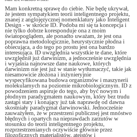
Mam konkretną sprawę do ciebie. Nie będę ukrywał,
że jestem sympatykiem teorii inteligentnego projektu,
znanej z anglojęzycznej nomenklatury jako Inteligent
Design - w skrócie ID. Podoba mi się ta koncepcja i
nie tylko dobrze koresponduje ona z moim
światopoglądem, ale ponadto uważam, że jest ona
poprawna metodologicznie, heurystycznie płodna i
obiecująca, a do tego po prostu jest ona bardzo
interesująca. ID uwzględnia wszystkie te dane, które
uwzględnił już darwinizm, a jednocześnie uwzględnia
i wyjaśnia najnowsze dane naukowe, których
darwinizm nie jest już w stanie wytłumaczyć, takie jak
niesamowicie złożona i inżynieryjnie
wyspecyfikowana budowa organizmów i maszynerii
molekularnych na poziomie mikrobiologicznym. ID z
powodzeniem aspiruje do tego, aby być nowym i
płodnym paradygmatem naukowym, który bez trudu
zastąpi stary i konający już tak naprawdę od dawna
skostniały paradygmat darwinowski. Jednocześnie
zauważyłem, że w przestrzeni publicznej jest mnóstwo
błędnych i opartych na nieprawdach
zarzutów w
stosunku do teorii inteligentnego projektu,
rozprzestrzenianych oczywiście głównie przez
filozoficznych materialistów, ateistów i