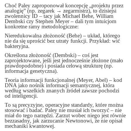
Choć Paley zaproponował koncepcję „projektu przez
analogię” (np. zegarek
→
zegarmistrz), to dzisiejsi
zwolennicy ID – tacy jak Michael Behe, William
Dembski czy Stephen Meyer – dali tym intuicjom
konkretne ramy metodologiczne:
Nieredukowalna złożoność (Behe) – układ, którego
nie da się uprościć bez utraty funkcji. Przykład: wić
bakteryjna.
Określona złożoność (Dembski) – coś jest
zaprojektowane, jeśli jest jednocześnie złożone (mało
prawdopodobne) i posiada celową strukturę (np.
informacja genetyczna).
Teoria informacji funkcjonalnej (Meyer, Abel) – kod
DNA jako nośnik informacji semantycznej, która
według wszelkich znanych źródeł zawsze pochodzi
od inteligencji.
To są precyzyjne, operacyjne standardy, które można
stosować i badać. Paley nie musiał ich tworzyć – nie
miał do tego narzędzi. Zarzut wobec niego jest równie
bezzasadny, jak zarzucanie Newtonowi, że nie opisał
mechaniki kwantowej.