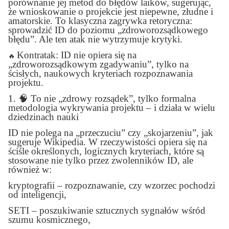
porównanie jej metod do błędów laików, sugerując,
że wnioskowanie o projekcie jest niepewne, złudne i
amatorskie. To klasyczna zagrywka retoryczna:
sprowadzić ID do poziomu „zdroworozsądkowego
błędu”. Ale ten atak nie wytrzymuje krytyki.
Kontratak: ID nie opiera się na
🔥
„zdroworozsądkowym zgadywaniu”, tylko na
ścisłych, naukowych kryteriach rozpoznawania
projektu.
1.
🧠
To nie „zdrowy rozsądek”, tylko formalna
metodologia wykrywania projektu – i działa w wielu
dziedzinach nauki
ID nie polega na „przeczuciu” czy „skojarzeniu”, jak
sugeruje Wikipedia. W rzeczywistości opiera się na
ściśle określonych, logicznych kryteriach, które są
stosowane nie tylko przez zwolenników ID, ale
również w:
kryptografii – rozpoznawanie, czy wzorzec pochodzi
od inteligencji,
SETI – poszukiwanie sztucznych sygnałów wśród
szumu kosmicznego,