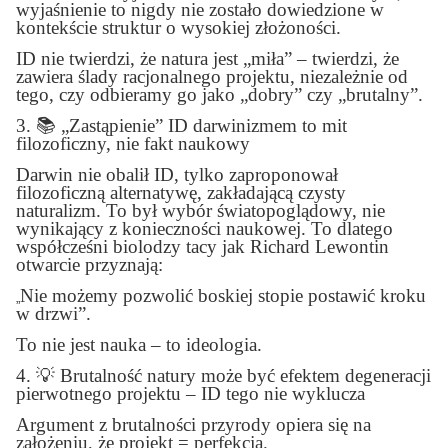
wyjaśnienie to nigdy nie zostało dowiedzione w
kontekście struktur o wysokiej złożoności.
ID nie twierdzi, że natura jest „miła” – twierdzi, że
zawiera ślady racjonalnego projektu, niezależnie od
tego, czy odbieramy go jako „dobry” czy „brutalny”.
3.
📚
„Zastąpienie” ID darwinizmem to mit
filozoficzny, nie fakt naukowy
Darwin nie obalił ID, tylko zaproponował
filozoficzną alternatywę, zakładającą czysty
naturalizm. To był wybór światopoglądowy, nie
wynikający z konieczności naukowej. To dlatego
współcześni biolodzy tacy jak Richard Lewontin
otwarcie przyznają:
Nie możemy pozwolić boskiej stopie postawić kroku
„
w drzwi”.
To nie jest nauka – to ideologia.
4.
💡
Brutalność natury może być efektem degeneracji
pierwotnego projektu – ID tego nie wyklucza
Argument z brutalności przyrody opiera się na
założeniu, że projekt = perfekcja.