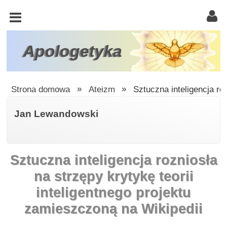
KOŚCIÓŁ
KATOLICKI
TRÓJCA
Apologetyka
ŚWIĘTA
RACJONALISTA
Strona domowa
»
Ateizm
»
Sztuczna inteligencja ro
ATEIZM
Jan Lewandowski
ŚWIADKOWIE
JEHOWY
Sztuczna inteligencja rozniosła
W
OBRONIE
na strzępy krytykę teorii
WIARY
inteligentnego projektu
INNE
zamieszczoną na Wikipedii