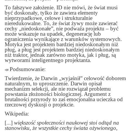
To fałszywe założenie. ID nie mówi, że świat musi
być doskonały, tylko że zawiera elementy
nieprzypadkowe, celowe i strukturalnie
nieredukowalne. To, że świat żywy może zawierać
cechy „niedoskonałe”, nie podważa projektu – być
może wskazuje na upadek, degenerację lub
ograniczenia wynikające z warunków systemowych.
Motyka jest projektem bardziej niedoskonałym niż
pług, a pług jest projektem bardziej niedoskonałym
niż traktor, jednak zarówno motyka, jak i pług, są
wytworami inteligentnego projektanta.
Podsumowanie:
📣
Twierdzenie, że Darwin „wyjaśnił” celowość doborem
naturalnym, to uproszczenie. Darwin opisał
mechanizm selekcji, ale nie rozwiązał problemu
powstania złożoności biologicznej. Argument z
brutalności przyrody to zaś emocjonalna ucieczka od
rzeczowej dyskusji o projekcie.
Wikipedia:
[...]
większość społeczności naukowej stoi odtąd na
stanowisku, że wszystkie cechy świata ożywionego,