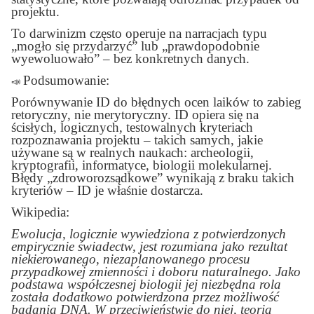
projektu.
To darwinizm często operuje na narracjach typu
„mogło się przydarzyć” lub „prawdopodobnie
wyewoluowało” – bez konkretnych danych.
Podsumowanie:
📣
Porównywanie ID do błędnych ocen laików to zabieg
retoryczny, nie merytoryczny. ID opiera się na
ścisłych, logicznych, testowalnych kryteriach
rozpoznawania projektu – takich samych, jakie
używane są w realnych naukach: archeologii,
kryptografii, informatyce, biologii molekularnej.
Błędy „zdroworozsądkowe” wynikają z braku takich
kryteriów – ID je właśnie dostarcza.
Wikipedia:
Ewolucja, logicznie wywiedziona z potwierdzonych
empirycznie świadectw, jest rozumiana jako rezultat
niekierowanego, niezaplanowanego procesu
przypadkowej zmienności i doboru naturalnego. Jako
podstawa współczesnej biologii jej niezbędna rola
została dodatkowo potwierdzona przez możliwość
badania DNA. W przeciwieństwie do niej, teoria