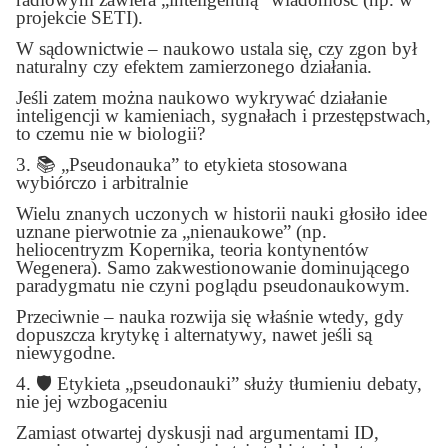
projekcie SETI).
W sądownictwie – naukowo ustala się, czy zgon był
naturalny czy efektem zamierzonego działania.
Jeśli zatem można naukowo wykrywać działanie
inteligencji w kamieniach, sygnałach i przestępstwach,
to czemu nie w biologii?
3.
📚
„Pseudonauka” to etykieta stosowana
wybiórczo i arbitralnie
Wielu znanych uczonych w historii nauki głosiło idee
uznane pierwotnie za „nienaukowe” (np.
heliocentryzm Kopernika, teoria kontynentów
Wegenera). Samo zakwestionowanie dominującego
paradygmatu nie czyni poglądu pseudonaukowym.
Przeciwnie – nauka rozwija się właśnie wtedy, gdy
dopuszcza krytykę i alternatywy, nawet jeśli są
niewygodne.
4.
🛡️
Etykieta „pseudonauki” służy tłumieniu debaty,
nie jej wzbogaceniu
Zamiast otwartej dyskusji nad argumentami ID,