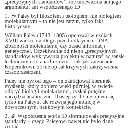
„precyzyjnych standardów”, nie unieważnia ani jego
argumentu, ani współczesnego ID
1.
📜
Paley był filozofem i teologiem, nie biologiem
molekularnym – to nie jest zarzut, tylko fakt
historyczny
William Paley (1743–1805) operował w realiach
XVIII wieku, na długo przed odkryciem DNA,
złożoności molekularnej czy zasad informacji
genetycznej. Oczekiwanie od niego „precyzyjnych
standardów wykrywania projektu w naturze” w sensie
technicznym to anachronizm – tak jak zarzucanie
Kopernikowi, że nie opisał krzywych zakrzywienia
czasoprzestrzeni.
Paley nie był od tego – on zainicjował kierunek
myślenia, który dopiero wieki później, w świetle
odkryć biologii molekularnej, zyskał potężne
narzędzia analityczne. Dzisiejszy ID nie opiera się
tylko na Paleyu, ale rozwija jego intuicję w
nowoczesnym, naukowym kontekście.
2.
🔬
Współczesna teoria ID sformułowała precyzyjne
standardy – czego Paleyowi nawet nie było dane
zrobić