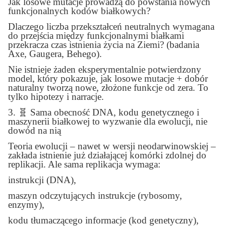
Jak losowe mutacje prowadzą do powstania nowych
funkcjonalnych kodów białkowych?
Dlaczego liczba przekształceń neutralnych wymagana
do przejścia między funkcjonalnymi białkami
przekracza czas istnienia życia na Ziemi? (badania
Axe, Gaugera, Behego).
Nie istnieje żaden eksperymentalnie potwierdzony
model, który pokazuje, jak losowe mutacje + dobór
naturalny tworzą nowe, złożone funkcje od zera. To
tylko hipotezy i narracje.
3.
🧬
Sama obecność DNA, kodu genetycznego i
maszynerii białkowej to wyzwanie dla ewolucji, nie
dowód na nią
Teoria ewolucji – nawet w wersji neodarwinowskiej –
zakłada istnienie już działającej komórki zdolnej do
replikacji. Ale sama replikacja wymaga:
instrukcji (DNA),
maszyn odczytujących instrukcje (rybosomy,
enzymy),
kodu tłumaczącego informacje (kod genetyczny),