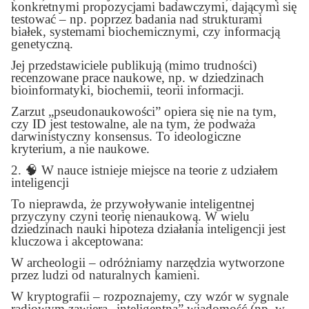
konkretnymi propozycjami badawczymi, dającymi się
testować – np. poprzez badania nad strukturami
białek, systemami biochemicznymi, czy informacją
genetyczną.
Jej przedstawiciele publikują (mimo trudności)
recenzowane prace naukowe, np. w dziedzinach
bioinformatyki, biochemii, teorii informacji.
Zarzut „pseudonaukowości” opiera się nie na tym,
czy ID jest testowalne, ale na tym, że podważa
darwinistyczny konsensus. To ideologiczne
kryterium, a nie naukowe.
2.
🧠
W nauce istnieje miejsce na teorie z udziałem
inteligencji
To nieprawda, że przywoływanie inteligentnej
przyczyny czyni teorię nienaukową. W wielu
dziedzinach nauki hipoteza działania inteligencji jest
kluczowa i akceptowana:
W archeologii – odróżniamy narzędzia wytworzone
przez ludzi od naturalnych kamieni.
W kryptografii – rozpoznajemy, czy wzór w sygnale
radiowym zawiera „inteligentną” wiadomość (np. w