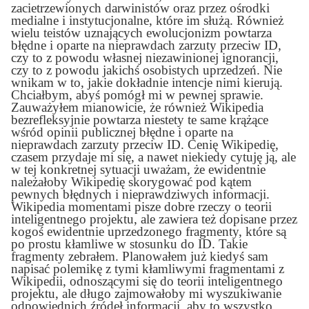
zacietrzewionych darwinistów oraz przez ośrodki
medialne i instytucjonalne, które im służą. Również
wielu teistów uznających ewolucjonizm powtarza
błędne i oparte na nieprawdach zarzuty przeciw ID,
czy to z powodu własnej niezawinionej ignorancji,
czy to z powodu jakichś osobistych uprzedzeń. Nie
wnikam w to, jakie dokładnie intencje nimi kierują.
Chciałbym, abyś pomógł mi w pewnej sprawie.
Zauważyłem mianowicie, że również Wikipedia
bezrefleksyjnie powtarza niestety te same krążące
wśród opinii publicznej błędne i oparte na
nieprawdach zarzuty przeciw ID. Cenię Wikipedię,
czasem przydaje mi się, a nawet niekiedy cytuję ją, ale
w tej konkretnej sytuacji uważam, że ewidentnie
należałoby Wikipedię skorygować pod kątem
pewnych błędnych i nieprawdziwych informacji.
Wikipedia momentami pisze dobre rzeczy o teorii
inteligentnego projektu, ale zawiera też dopisane przez
kogoś ewidentnie uprzedzonego fragmenty, które są
po prostu kłamliwe w stosunku do ID. Takie
fragmenty zebrałem. Planowałem już kiedyś sam
napisać polemikę z tymi kłamliwymi fragmentami z
Wikipedii, odnoszącymi się do teorii inteligentnego
projektu, ale długo zajmowałoby mi wyszukiwanie
odpowiednich źródeł informacji, aby to wszystko