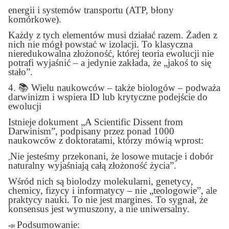
energii i systemów transportu (ATP, błony
komórkowe).
Każdy z tych elementów musi działać razem. Żaden z
nich nie mógł powstać w izolacji. To klasyczna
nieredukowalna złożoność, której teoria ewolucji nie
potrafi wyjaśnić – a jedynie zakłada, że „jakoś to się
stało”.
4.
📚
Wielu naukowców – także biologów – podważa
darwinizm i wspiera ID lub krytyczne podejście do
ewolucji
Istnieje dokument „A Scientific Dissent from
Darwinism”, podpisany przez ponad 1000
naukowców z doktoratami, którzy mówią wprost:
Nie jesteśmy przekonani, że losowe mutacje i dobór
„
naturalny wyjaśniają całą złożoność życia”
.
Wśród nich są biolodzy molekularni, genetycy,
chemicy, fizycy i informatycy – nie „teologowie”, ale
praktycy nauki. To nie jest margines. To sygnał, że
konsensus jest wymuszony, a nie uniwersalny.
Podsumowanie:
📣