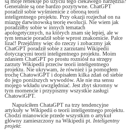
są moje refleksje po użyciu tego ciekawego narzędzia?
Generalnie są one bardzo pozytywne. ChatGPT
poradził sobie wyśmienicie z obroną teorii
inteligentnego projektu. Przy okazji rozjechał on na
miazgę darwinowską teorię ewolucji. Nie wiem jak
poradziłby sobie w innych tematach
apologetycznych, na których znam się lepiej, ale w
tym temacie poradził sobie wprost znakomicie. Palce
lizać! Przejdźmy więc do rzeczy i zobaczmy jak
ChatGPT poradził sobie z zarzutami Wikipedii
dotyczącymi teorii inteligentnego projektu. Moim
zdaniem ChatGPT po prostu rozniósł na strzępy
zarzuty Wikipedii przeciw teorii inteligentnego
projektu. Nie ukrywam, że również i ja pomogłem
trochę ChatowiGPT i dopisałem kilka zdań od siebie
do jego poniższych wywodów. Ale nie ma sensu
mojego wkładu uwzględniać. Jest zbyt skromny w
tym momencie i przypiszmy wszystkie zasługi
ChatowiGPT.
Napuściłem ChataGPT na trzy tendencyjne
artykuły w Wikipedii o teorii inteligentnego projektu.
Chodzi mianowicie przede wszystkim o artykuł
główny
zamieszczony na
Wikipedii
pt.
Inteligentny
projekt
: