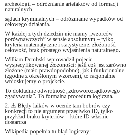
archeologii – odróżnianie artefaktów od formacji
naturalnych,
sądach kryminalnych – odróżnianie wypadków od
celowego działania.
W każdej z tych dziedzin nie mamy „wzorców
porównawczych” w sensie absolutnym – tylko
kryteria matematyczne i statystyczne: złożoność,
celowość, brak prostego wyjaśnienia naturalnego.
William Dembski wprowadził pojęcie
wyspecyfikowanej złożoności: jeśli coś jest zarówno
złożone (mało prawdopodobne), jak i funkcjonalne
(zgodne z określonym wzorcem), to racjonalnie
wnioskujemy o projekcie.
To dokładnie odwrotność „zdroworozsądkowego
zgadywania”. To formalna procedura logiczna.
2.
⚠️
Błędy laików w ocenie tam bobrów czy
konkrecji to nie argument przeciwko ID, tylko
przykład braku kryteriów – które ID właśnie
dostarcza
Wikipedia popełnia tu błąd logiczny: