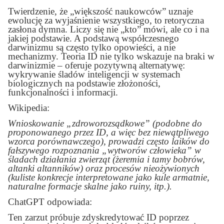
Twierdzenie, że „większość naukowców” uznaje
ewolucję za wyjaśnienie wszystkiego, to retoryczna
zasłona dymna. Liczy się nie „kto” mówi, ale co i na
jakiej podstawie. A podstawą współczesnego
darwinizmu są często tylko opowieści, a nie
mechanizmy. Teoria ID nie tylko wskazuje na braki w
darwinizmie – oferuje pozytywną alternatywę:
wykrywanie śladów inteligencji w systemach
biologicznych na podstawie złożoności,
funkcjonalności i informacji.
Wikipedia:
Wnioskowanie „zdroworozsądkowe” (podobne do
proponowanego przez ID, a więc bez niewątpliwego
wzorca porównawczego), prowadzi często laików do
fałszywego rozpoznania „wytworów człowieka” w
śladach działania zwierząt (żeremia i tamy bobrów,
altanki altanników) oraz procesów nieożywionych
(kuliste konkrecje interpretowane jako kule armatnie,
naturalne formacje skalne jako ruiny, itp.).
ChatGPT odpowiada:
Ten zarzut próbuje zdyskredytować ID poprzez