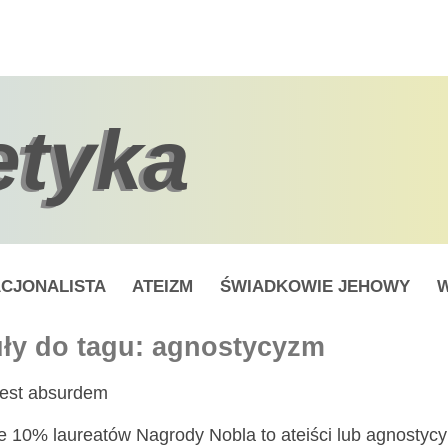
etyka
CJONALISTA
ATEIZM
ŚWIADKOWIE JEHOWY
W
uły do tagu: agnostycyzm
jest absurdem
e 10% laureatów Nagrody Nobla to ateiści lub agnostycy