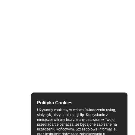
Polityka Cookies
Używamy cookiesy w celach świadczenia usług,
statystyk, utrzymania sesji itp. Korzystanie z
niniejszej witryny bez zmiany ustawień w Twojej
przeglądarce oznacza, że będą one zapisane na
urządzeniu końcowym. Szczegółowe informacje,
oraz instrukcje dotyczące zablokowania u