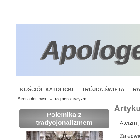
Apolog
KOŚCIÓŁ KATOLICKI
TRÓJCA ŚWIĘTA
RA
Strona domowa
»
tag agnostycyzm
Artyk
Polemika z
tradycjonalizmem
Ateizm 
Zaledwi