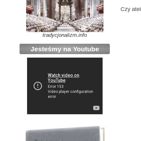
Czy ate
tradycjonalizm.info
Jesteśmy na Youtube