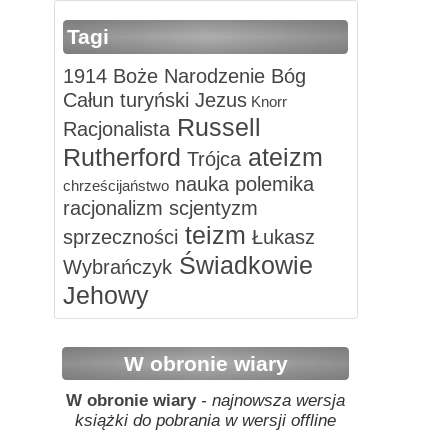
Tagi
1914
Boże Narodzenie
Bóg
Całun turyński
Jezus
Knorr
Russell
Racjonalista
Rutherford
ateizm
Trójca
nauka
polemika
chrześcijaństwo
racjonalizm
scjentyzm
teizm
sprzeczności
Łukasz
Świadkowie
Wybrańczyk
Jehowy
W obronie wiary
W obronie wiary
- najnowsza wersja
książki do pobrania w wersji offline