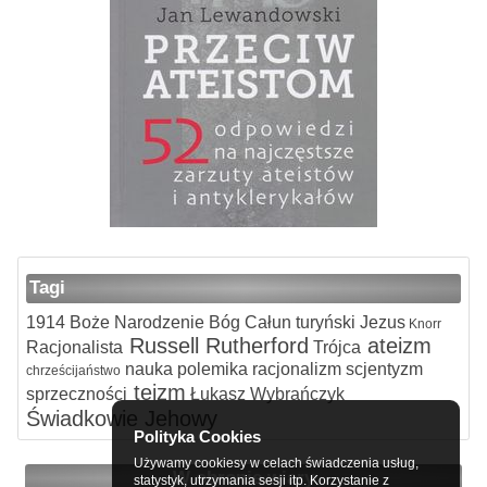
Tagi
1914
Boże Narodzenie
Bóg
Całun turyński
Jezus
Knorr
Russell
Rutherford
ateizm
Racjonalista
Trójca
nauka
polemika
racjonalizm
scjentyzm
chrześcijaństwo
teizm
sprzeczności
Łukasz Wybrańczyk
Świadkowie Jehowy
Polityka Cookies
Używamy cookiesy w celach świadczenia usług,
W obronie wiary
statystyk, utrzymania sesji itp. Korzystanie z