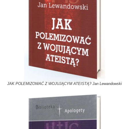
JAK POLEMIZOWAĆ Z WOJUJĄCYM ATEISTĄ? Jan Lewandowski