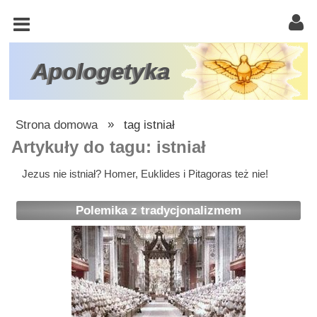
KOŚCIÓŁ
KATOLICKI
TRÓJCA
Apologetyka
ŚWIĘTA
RACJONALISTA
Strona domowa
»
tag istniał
ATEIZM
Artykuły do tagu: istniał
ŚWIADKOWIE
Jezus nie istniał? Homer, Euklides i Pitagoras też nie!
JEHOWY
Polemika z tradycjonalizmem
W
OBRONIE
WIARY
INNE