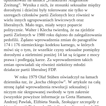
opublikowali na łamach „Frankfurter Allgemeine
Zreitung”. Wynika z nich, że stosunki seksualne między
dorosłymi i dziećmi były tolerowane nie tylko w
szeregach członków partii Zielonych lecz również w
wielu innych ugrupowaniach lewicowych oraz
liberalnych. Mało tego, miały wręcz poparcie
politycznie. Walter i Klecha twierdzą, że na zjeździe
partii Zielonych w 1980 roku dążono do zalegalizowania
pedofilii. Żądano wprowadzenia zmian do paragrafów
174 i 176 niemieckiego kodeksu karnego, w których
mówi się o tym, że wszelkie czyny seksualne pomiędzy
dorosłymi a nieletnimi poniżej 14 lat są ścigane z mocy
prawa i podlegają karze. Za wprowadzeniem takich
zmian opowiadali się również niektórzy młodzi
działacze partii liberalnej FDP.
W roku 1979 Olaf Stüben oświadczył na łamach
dziennika
taz
, że „kocha chłopców”. W artykule na całą
stronę żądał wprowadzenia rewolucji seksualnej i
niczym nie skrępowanej swobody w tym zakresie
(wszystkie powyższe informacje za Greta Hamann,
Andrzej Pawlak, Elżbieta Stasik,
Szokujące szczegóły z