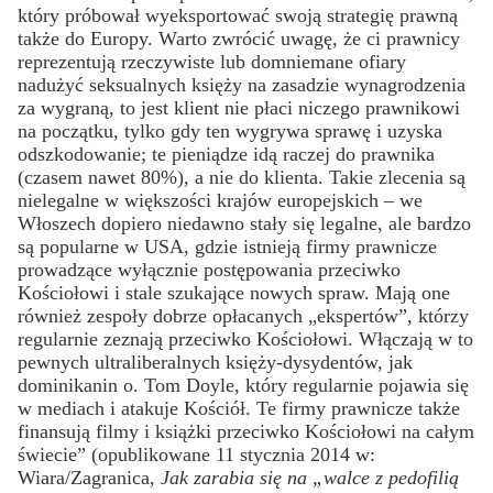
który próbował wyeksportować swoją strategię prawną
także do Europy. Warto zwrócić uwagę, że ci prawnicy
reprezentują rzeczywiste lub domniemane ofiary
nadużyć seksualnych księży na zasadzie wynagrodzenia
za wygraną, to jest klient nie płaci niczego prawnikowi
na początku, tylko gdy ten wygrywa sprawę i uzyska
odszkodowanie; te pieniądze idą raczej do prawnika
(czasem nawet 80%), a nie do klienta. Takie zlecenia są
nielegalne w większości krajów europejskich – we
Włoszech dopiero niedawno stały się legalne, ale bardzo
są popularne w USA, gdzie istnieją firmy prawnicze
prowadzące wyłącznie postępowania przeciwko
Kościołowi i stale szukające nowych spraw. Mają one
również zespoły dobrze opłacanych „ekspertów”, którzy
regularnie zeznają przeciwko Kościołowi. Włączają w to
pewnych ultraliberalnych księży-dysydentów, jak
dominikanin o. Tom Doyle, który regularnie pojawia się
w mediach i atakuje Kościół. Te firmy prawnicze także
finansują filmy i książki przeciwko Kościołowi na całym
świecie” (opublikowane 11 stycznia 2014 w:
Wiara/Zagranica,
Jak zarabia się na „walce z pedofilią