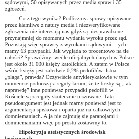
sądowymi, 50 opisywanych przez media spraw i 35
zgłoszeń.
Co z tego wynika? Podliczmy: sprawy opisywane
przez kłamliwe z natury media i niezweryfikowane
zgłoszenia nie interesują nas gdyż są niesprawdzone
przynajmniej do momentu wydania wyroku przez sąd.
Pozostają więc sprawcy z wyrokami sądowymi - tych
mamy 63 przypadki. Jak wygląda to procentowo na tle
całości? Sprawdźmy: wedle oficjalnych danych w Polsce
jest około 31 000 księży katolickich. A zatem w Polsce
wśród księży jest zaledwie 0,2% pedofilów. Istna
„plaga”, prawda? Oczywiście antyklerykałowie w tym
momencie podnoszą z reguły larum, że te liczby są „tak
naprawdę” inne ponieważ przypadki pedofilii w
Kościele są z reguły skutecznie tuszowane. Taki
pseudoargument jest jednak marny ponieważ jest to
argumentacja spiskowa i oparta już na całkowitych
domniemaniach. A ja nie zajmuję się paranojami i
domniemaniami więc po prostu zostawmy to.
Hipokryzja ateistycznych środowisk
lewicowych