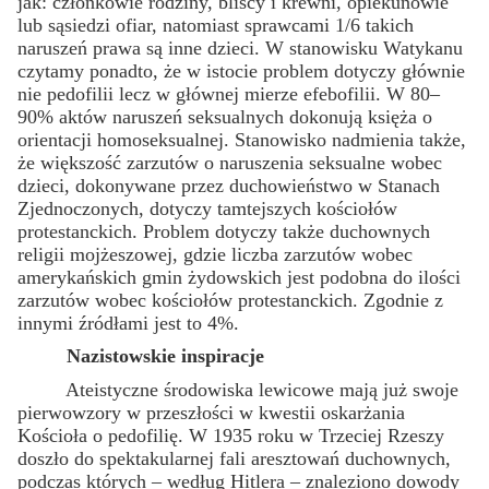
jak: członkowie rodziny, bliscy i krewni, opiekunowie
lub sąsiedzi ofiar, natomiast sprawcami 1/6 takich
naruszeń prawa są inne dzieci. W stanowisku Watykanu
czytamy ponadto, że w istocie problem dotyczy głównie
nie pedofilii lecz w głównej mierze efebofilii. W 80–
90% aktów naruszeń seksualnych dokonują księża o
orientacji homoseksualnej. Stanowisko nadmienia także,
że większość zarzutów o naruszenia seksualne wobec
dzieci, dokonywane przez duchowieństwo w Stanach
Zjednoczonych, dotyczy tamtejszych kościołów
protestanckich. Problem dotyczy także duchownych
religii mojżeszowej, gdzie liczba zarzutów wobec
amerykańskich gmin żydowskich jest podobna do ilości
zarzutów wobec kościołów protestanckich. Zgodnie z
innymi źródłami jest to 4%.
Nazistowskie inspiracje
Ateistyczne środowiska lewicowe mają już swoje
pierwowzory w przeszłości w kwestii oskarżania
Kościoła o pedofilię. W 1935 roku w Trzeciej Rzeszy
doszło do spektakularnej fali aresztowań duchownych,
podczas których – według Hitlera – znaleziono dowody