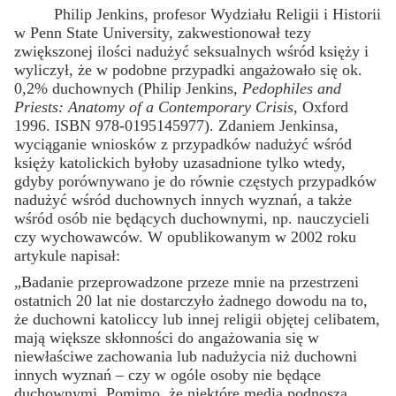
Philip Jenkins, profesor Wydziału Religii i Historii
w Penn State University, zakwestionował tezy
zwiększonej ilości nadużyć seksualnych wśród księży i
wyliczył, że w podobne przypadki angażowało się ok.
0,2% duchownych (Philip Jenkins,
Pedophiles and
Priests: Anatomy of a Contemporary Crisis
, Oxford
1996. ISBN 978-0195145977). Zdaniem Jenkinsa,
wyciąganie wniosków z przypadków nadużyć wśród
księży katolickich byłoby uzasadnione tylko wtedy,
gdyby porównywano je do równie częstych przypadków
nadużyć wśród duchownych innych wyznań, a także
wśród osób nie będących duchownymi, np. nauczycieli
czy wychowawców. W opublikowanym w 2002 roku
artykule napisał:
„Badanie przeprowadzone przeze mnie na przestrzeni
ostatnich 20 lat nie dostarczyło żadnego dowodu na to,
że duchowni katoliccy lub innej religii objętej celibatem,
mają większe skłonności do angażowania się w
niewłaściwe zachowania lub nadużycia niż duchowni
innych wyznań – czy w ogóle osoby nie będące
duchownymi. Pomimo, że niektóre media podnoszą