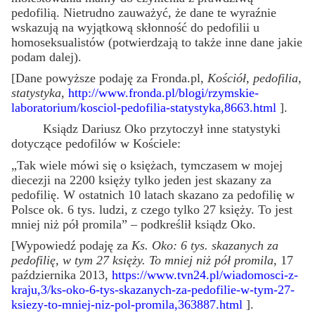
pedofilią. Nietrudno zauważyć, że dane te wyraźnie
wskazują na wyjątkową skłonność do pedofilii u
homoseksualistów (potwierdzają to także inne dane jakie
podam dalej).
[Dane powyższe podaję za Fronda.pl,
Kościół, pedofilia,
statystyka
,
http://www.fronda.pl/blogi/rzymskie-
laboratorium/kosciol-pedofilia-statystyka,8663.html
].
Ksiądz Dariusz Oko przytoczył inne statystyki
dotyczące pedofilów w Kościele:
„Tak wiele mówi się o księżach, tymczasem w mojej
diecezji na 2200 księży tylko jeden jest skazany za
pedofilię. W ostatnich 10 latach skazano za pedofilię w
Polsce ok. 6 tys. ludzi, z czego tylko 27 księży. To jest
mniej niż pół promila” – podkreślił ksiądz Oko.
[Wypowiedź podaję za
Ks. Oko: 6 tys. skazanych za
pedofilię, w tym 27 księży. To mniej niż pół promila
, 17
października 2013,
https://www.tvn24.pl/wiadomosci-z-
kraju,3/ks-oko-6-tys-skazanych-za-pedofilie-w-tym-27-
ksiezy-to-mniej-niz-pol-promila,363887.html
].