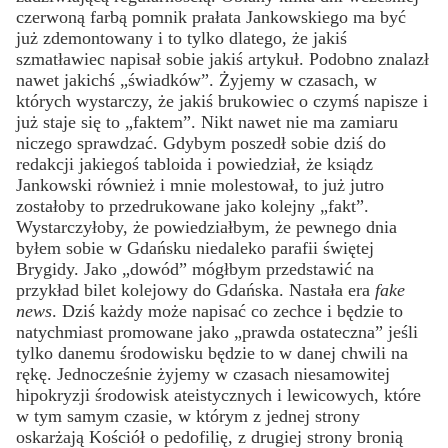
czerwoną farbą pomnik prałata Jankowskiego ma być
już zdemontowany i to tylko dlatego, że jakiś
szmatławiec napisał sobie jakiś artykuł. Podobno znalazł
nawet jakichś „świadków”. Żyjemy w czasach, w
których wystarczy, że jakiś brukowiec o czymś napisze i
już staje się to „faktem”. Nikt nawet nie ma zamiaru
niczego sprawdzać. Gdybym poszedł sobie dziś do
redakcji jakiegoś tabloida i powiedział, że ksiądz
Jankowski również i mnie molestował, to już jutro
zostałoby to przedrukowane jako kolejny „fakt”.
Wystarczyłoby, że powiedziałbym, że pewnego dnia
byłem sobie w Gdańsku niedaleko parafii świętej
Brygidy. Jako „dowód” mógłbym przedstawić na
przykład bilet kolejowy do Gdańska. Nastała era
fake
news
. Dziś każdy może napisać co zechce i będzie to
natychmiast promowane jako „prawda ostateczna” jeśli
tylko danemu środowisku będzie to w danej chwili na
rękę. Jednocześnie żyjemy w czasach niesamowitej
hipokryzji środowisk ateistycznych i lewicowych, które
w tym samym czasie, w którym z jednej strony
oskarżają Kościół o pedofilię, z drugiej strony bronią