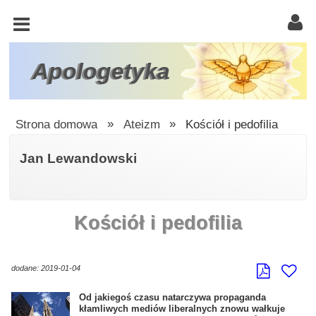
KOŚCIÓŁ
KATOLICKI
TRÓJCA
Apologetyka
ŚWIĘTA
RACJONALISTA
Strona domowa
»
Ateizm
»
Kościół i pedofilia
ATEIZM
Jan Lewandowski
ŚWIADKOWIE
JEHOWY
Kościół i pedofilia
W
OBRONIE
WIARY
dodane: 2019-01-04
INNE
Od jakiegoś czasu natarczywa propaganda
kłamliwych mediów liberalnych znowu wałkuje