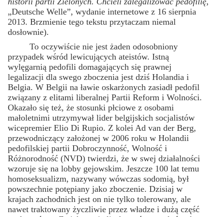
historii partii Zielonych. Chcieli zalegalizować pedofilię
,
„Deutsche Welle”, wydanie internetowe z 16 sierpnia
2013. Brzmienie tego tekstu przytaczam niemal
dosłownie).
To oczywiście nie jest żaden odosobniony
przypadek wśród lewicujących ateistów. Istną
wylęgarnią pedofili domagających się prawnej
legalizacji dla swego zboczenia jest dziś Holandia i
Belgia. W Belgii na ławie oskarżonych zasiadł pedofil
związany z elitami liberalnej Partii Reform i Wolności.
Okazało się też, że stosunki płciowe z osobami
małoletnimi utrzymywał lider belgijskich socjalistów
wicepremier Elio Di Rupio. Z kolei Ad van der Berg,
przewodniczący założonej w 2006 roku w Holandii
pedofilskiej partii Dobroczynność, Wolność i
Różnorodność (NVD) twierdzi, że w swej działalności
wzoruje się na lobby gejowskim. Jeszcze 100 lat temu
homoseksualizm, nazywany wówczas sodomią, był
powszechnie potępiany jako zboczenie. Dzisiaj w
krajach zachodnich jest on nie tylko tolerowany, ale
nawet traktowany życzliwie przez władze i dużą część