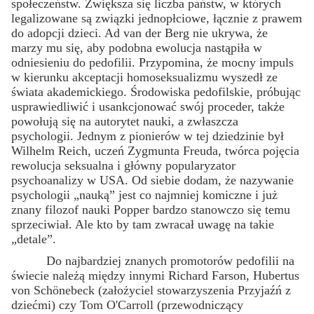
społeczeństw. Zwiększa się liczba państw, w których
legalizowane są związki jednopłciowe, łącznie z prawem
do adopcji dzieci. Ad van der Berg nie ukrywa, że
marzy mu się, aby podobna ewolucja nastąpiła w
odniesieniu do pedofilii. Przypomina, że mocny impuls
w kierunku akceptacji homoseksualizmu wyszedł ze
świata akademickiego. Środowiska pedofilskie, próbując
usprawiedliwić i usankcjonować swój proceder, także
powołują się na autorytet nauki, a zwłaszcza
psychologii. Jednym z pionierów w tej dziedzinie był
Wilhelm Reich, uczeń Zygmunta Freuda, twórca pojęcia
rewolucja seksualna i główny popularyzator
psychoanalizy w USA. Od siebie dodam, że nazywanie
psychologii „nauką” jest co najmniej komiczne i już
znany filozof nauki Popper bardzo stanowczo się temu
sprzeciwiał. Ale kto by tam zwracał uwagę na takie
„detale”.
Do najbardziej znanych promotorów pedofilii na
świecie należą między innymi Richard Farson, Hubertus
von Schönebeck (założyciel stowarzyszenia Przyjaźń z
dziećmi) czy Tom O'Carroll (przewodniczący