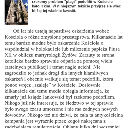
rzekomy problem "plagi" pedofilii w Kościele
katolickim. W niniejszym tekście przyjrzę się więc
bliżej tej właśnie kwestii.
Od lat nie ustają napastliwe oskarżenia wobec
Kościoła o różne zmyślone przestępstwa. Kilkanaście lat
temu bardzo modne było oskarżanie Kościoła o
współudział w holokauście lub milczenie papieża Piusa
XII w obliczu martyrologii Żydów. Zarzuty te strona
katolicka bardzo sprawnie odparła za pomocą wielu
rzetelnych publikacji i temat nagle ucichł. Nie
zagrodziło to jednak drogi dla innych kłamliwych
oskarżeń i obecnie wałkuje się temat pedofilii, która
ponoć wręcz „szaleje” w Kościele. Dosłownie
kilkanaście dni temu media obiegła informacja, że
zmarły już ksiądz Jankowski był rzekomo pedofilem.
Nikogo już nie interesuje, że śledztwo w tej sprawie
było swego czasu umorzone i nie ma żadnych nowych
dowodów. Nikogo też nie dziwi, że cała ta antykościelna
kampania jest wyraźnie przez kogoś nakręcana z
zadziwiającą regularnością. Oblany kilka dni wcześniej