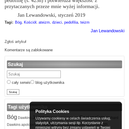
pedofilię (s. 423n) i potwierdza większość z
przytaczanych przeze mnie wyżej informacji.
Jan Lewandowski, styczeń 2019
,
,
,
,
,
Tagi:
Bóg
Kościół
ateizm
dzieci
pedofilia
teizm
Jan Lewandowski
Zgłoś artykuł
Komentarze są zablokowane
Szukaj
cały serwis
blog użytkownika
Tagi użytkownika
Polityka Cookies
Bóg
Jezus
Racjonalista
Dawkins
Mariusz Agnosiewicz
Richard
Używamy cookiesy w celach świadczenia usług,
ateizm
statystyk, utrzymania sesji itp. Korzystanie z
darwinizm
Dawkins
apologetyka
chrześcijaństwo
niniejszej witryny bez zmiany ustawień w Twojej