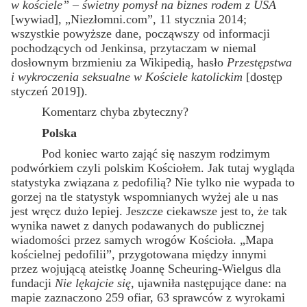
w kościele” – świetny pomysł na biznes rodem z USA
[wywiad], „Niezłomni.com”, 11 stycznia 2014;
wszystkie powyższe dane, począwszy od informacji
pochodzących od Jenkinsa, przytaczam w niemal
dosłownym brzmieniu za Wikipedią, hasło
Przestępstwa
i wykroczenia seksualne w Kościele katolickim
[dostęp
styczeń 2019]).
Komentarz chyba zbyteczny?
Polska
Pod koniec warto zająć się naszym rodzimym
podwórkiem czyli polskim Kościołem. Jak tutaj wygląda
statystyka związana z pedofilią? Nie tylko nie wypada to
gorzej na tle statystyk wspomnianych wyżej ale u nas
jest wręcz dużo lepiej. Jeszcze ciekawsze jest to, że tak
wynika nawet z danych podawanych do publicznej
wiadomości przez samych wrogów Kościoła. „Mapa
kościelnej pedofilii”, przygotowana między innymi
przez wojującą ateistkę Joannę Scheuring-Wielgus dla
fundacji
Nie lękajcie się
, ujawniła następujące dane: na
mapie zaznaczono 259 ofiar, 63 sprawców z wyrokami