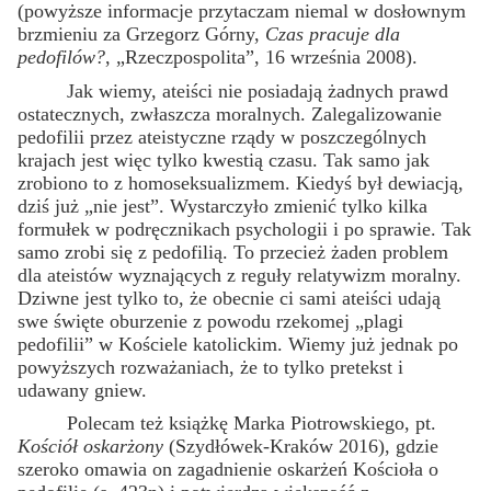
(powyższe informacje przytaczam niemal w dosłownym
brzmieniu za Grzegorz Górny,
Czas pracuje dla
pedofilów?
, „Rzeczpospolita”, 16 września 2008).
Jak wiemy, ateiści nie posiadają żadnych prawd
ostatecznych, zwłaszcza moralnych. Zalegalizowanie
pedofilii przez ateistyczne rządy w poszczególnych
krajach jest więc tylko kwestią czasu. Tak samo jak
zrobiono to z homoseksualizmem. Kiedyś był dewiacją,
dziś już „nie jest”. Wystarczyło zmienić tylko kilka
formułek w podręcznikach psychologii i po sprawie. Tak
samo zrobi się z pedofilią. To przecież żaden problem
dla ateistów wyznających z reguły relatywizm moralny.
Dziwne jest tylko to, że obecnie ci sami ateiści udają
swe święte oburzenie z powodu rzekomej „plagi
pedofilii” w Kościele katolickim. Wiemy już jednak po
powyższych rozważaniach, że to tylko pretekst i
udawany gniew.
Polecam też książkę Marka Piotrowskiego, pt.
Kościół oskarżony
(Szydłówek-Kraków 2016), gdzie
szeroko omawia on zagadnienie oskarżeń Kościoła o