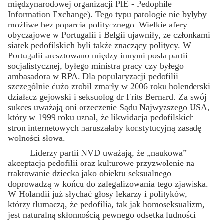
międzynarodowej organizacji PIE - Pedophile
Information Exchange). Tego typu patologie nie byłyby
możliwe bez poparcia politycznego. Wielkie afery
obyczajowe w Portugalii i Belgii ujawniły, że członkami
siatek pedofilskich byli także znaczący politycy. W
Portugalii aresztowano między innymi posła partii
socjalistycznej, byłego ministra pracy czy byłego
ambasadora w RPA. Dla popularyzacji pedofilii
szczególnie dużo zrobił zmarły w 2006 roku holenderski
działacz gejowski i seksuolog dr Frits Bernard. Za swój
sukces uważają oni orzeczenie Sądu Najwyższego USA,
który w 1999 roku uznał, że likwidacja pedofilskich
stron internetowych naruszałaby konstytucyjną zasadę
wolności słowa.
Liderzy partii NVD uważają, że „naukowa”
akceptacja pedofilii oraz kulturowe przyzwolenie na
traktowanie dziecka jako obiektu seksualnego
doprowadzą w końcu do zalegalizowania tego zjawiska.
W Holandii już słychać głosy lekarzy i polityków,
którzy tłumaczą, że pedofilia, tak jak homoseksualizm,
jest naturalną skłonnością pewnego odsetka ludności