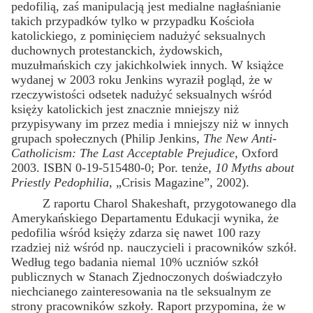
pedofilią, zaś manipulacją jest medialne nagłaśnianie
takich przypadków tylko w przypadku Kościoła
katolickiego, z pominięciem nadużyć seksualnych
duchownych protestanckich, żydowskich,
muzułmańskich czy jakichkolwiek innych. W książce
wydanej w 2003 roku Jenkins wyraził pogląd, że w
rzeczywistości odsetek nadużyć seksualnych wśród
księży katolickich jest znacznie mniejszy niż
przypisywany im przez media i mniejszy niż w innych
grupach społecznych (Philip Jenkins,
The New Anti-
Catholicism: The Last Acceptable Prejudice
, Oxford
2003. ISBN 0-19-515480-0; Por. tenże,
10 Myths about
Priestly Pedophilia
, „Crisis Magazine”, 2002).
Z raportu Charol Shakeshaft, przygotowanego dla
Amerykańskiego Departamentu Edukacji wynika, że
pedofilia wśród księży zdarza się nawet 100 razy
rzadziej niż wśród np. nauczycieli i pracowników szkół.
Według tego badania niemal 10% uczniów szkół
publicznych w Stanach Zjednoczonych doświadczyło
niechcianego zainteresowania na tle seksualnym ze
strony pracowników szkoły. Raport przypomina, że w