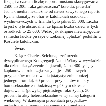
fikcją i z czasem liczbę raportu musiano skorygować z
2500 do 200. Taka „nieznaczna” korekta, prawda?
Jednak media niezależnie od nawet zawyżonego raportu
Ryana kłamały, że ofiar w katolickich ośrodkach
wychowawczych w Irlandii było jakieś 35 000. Liczba
ta jest o tyle absurdalna, że łączna liczba dzieci w tych
ośrodkach to 25 000. Widać jak skrajnie niewiarygodne
są media laickie piszące o rzekomej „pladze” pedofilii w
Kościele katolickim.
Świat
Ksiądz Charles Scicluna, szef urzędu
dyscyplinarnego Kongregacji Nauki Wiary w wywiadzie
dla dziennika „Avvenire” ujawnił, że na 400 tysięcy
kapłanów co roku zgłaszanych jest 250 nowych
przypadków molestowania (statystycznie poniżej
jednego promila). 60 procent przypadków to akty
homoseksualne z młodzieżą w późnym okresie
dojrzewania (powyżej piętnastego roku życia). 30
procent to akty heteroseksualne w tej samej kategorii
wiekowej. W dziesięciu procentach przypadków
molestowania mamy do czynienia z prawdziwą