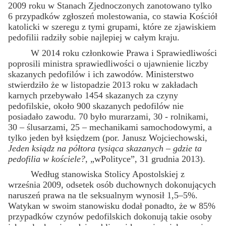
2009 roku w Stanach Zjednoczonych zanotowano tylko
6 przypadków zgłoszeń molestowania, co stawia Kościół
katolicki w szeregu z tymi grupami, które ze zjawiskiem
pedofilii radziły sobie najlepiej w całym kraju.
W 2014 roku członkowie Prawa i Sprawiedliwości
poprosili ministra sprawiedliwości o ujawnienie liczby
skazanych pedofilów i ich zawodów. Ministerstwo
stwierdziło że w listopadzie 2013 roku w zakładach
karnych przebywało 1454 skazanych za czyny
pedofilskie, około 900 skazanych pedofilów nie
posiadało zawodu. 70 było murarzami, 30 - rolnikami,
30 – ślusarzami, 25 – mechanikami samochodowymi, a
tylko jeden był księdzem (por. Janusz Wojciechowski,
Jeden ksiądz na półtora tysiąca skazanych – gdzie ta
pedofilia w kościele?
, „wPolityce”, 31 grudnia 2013).
Według stanowiska Stolicy Apostolskiej z
września 2009, odsetek osób duchownych dokonujących
naruszeń prawa na tle seksualnym wynosił 1,5–5%.
Watykan w swoim stanowisku dodał ponadto, że w 85%
przypadków czynów pedofilskich dokonują takie osoby