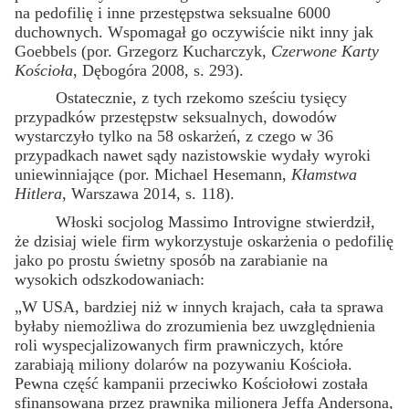
na pedofilię i inne przestępstwa seksualne 6000
duchownych. Wspomagał go oczywiście nikt inny jak
Goebbels (por. Grzegorz Kucharczyk,
Czerwone Karty
Kościoła
, Dębogóra 2008, s. 293).
Ostatecznie, z tych rzekomo sześciu tysięcy
przypadków przestępstw seksualnych, dowodów
wystarczyło tylko na 58 oskarżeń, z czego w 36
przypadkach nawet sądy nazistowskie wydały wyroki
uniewinniające (por. Michael Hesemann,
Kłamstwa
Hitlera
, Warszawa 2014, s. 118).
Włoski socjolog Massimo Introvigne stwierdził,
że dzisiaj wiele firm wykorzystuje oskarżenia o pedofilię
jako po prostu świetny sposób na zarabianie na
wysokich odszkodowaniach:
„W USA, bardziej niż w innych krajach, cała ta sprawa
byłaby niemożliwa do zrozumienia bez uwzględnienia
roli wyspecjalizowanych firm prawniczych, które
zarabiają miliony dolarów na pozywaniu Kościoła.
Pewna część kampanii przeciwko Kościołowi została
sfinansowana przez prawnika milionera Jeffa Andersona,