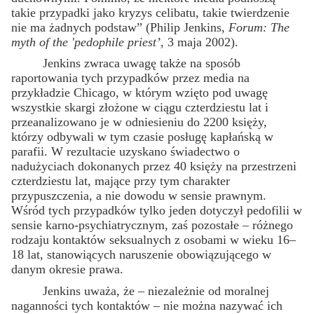
takie przypadki jako kryzys celibatu, takie twierdzenie
nie ma żadnych podstaw” (Philip Jenkins,
Forum: The
myth of the 'pedophile priest’
, 3 maja 2002).
Jenkins zwraca uwagę także na sposób
raportowania tych przypadków przez media na
przykładzie Chicago, w którym wzięto pod uwagę
wszystkie skargi złożone w ciągu czterdziestu lat i
przeanalizowano je w odniesieniu do 2200 księży,
którzy odbywali w tym czasie posługę kapłańską w
parafii. W rezultacie uzyskano świadectwo o
nadużyciach dokonanych przez 40 księży na przestrzeni
czterdziestu lat, mające przy tym charakter
przypuszczenia, a nie dowodu w sensie prawnym.
Wśród tych przypadków tylko jeden dotyczył pedofilii w
sensie karno-psychiatrycznym, zaś pozostałe – różnego
rodzaju kontaktów seksualnych z osobami w wieku 16–
18 lat, stanowiących naruszenie obowiązującego w
danym okresie prawa.
Jenkins uważa, że – niezależnie od moralnej
naganności tych kontaktów – nie można nazywać ich