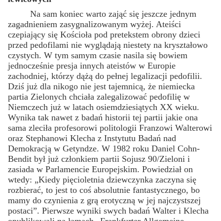
Na sam koniec warto zająć się jeszcze jednym
zagadnieniem zasygnalizowanym wyżej. Ateiści
czepiający się Kościoła pod pretekstem obrony dzieci
przed pedofilami nie wyglądają niestety na kryształowo
czystych. W tym samym czasie nasila się bowiem
jednocześnie presja innych ateistów w Europie
zachodniej, którzy dążą do pełnej legalizacji pedofilii.
Dziś już dla nikogo nie jest tajemnicą, że niemiecka
partia Zielonych chciała zalegalizować pedofilię w
Niemczech już w latach osiemdziesiątych XX wieku.
Wynika tak nawet z badań historii tej partii jakie ona
sama zleciła profesorowi politologii Franzowi Walterowi
oraz Stephanowi Klecha z Instytutu Badań nad
Demokracją w Getyndze. W 1982 roku Daniel Cohn-
Bendit był już członkiem partii Sojusz 90/Zieloni i
zasiada w Parlamencie Europejskim. Powiedział on
wtedy: „Kiedy pięcioletnia dziewczynka zaczyna się
rozbierać, to jest to coś absolutnie fantastycznego, bo
mamy do czynienia z grą erotyczną w jej najczystszej
postaci”. Pierwsze wyniki swych badań Walter i Klecha